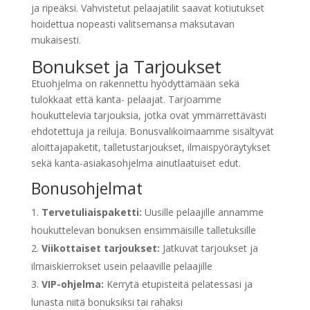
ja ripeäksi. Vahvistetut pelaajatilit saavat kotiutukset
hoidettua nopeasti valitsemansa maksutavan
mukaisesti.
Bonukset ja Tarjoukset
Etuohjelma on rakennettu hyödyttämään sekä
tulokkaat että kanta- pelaajat. Tarjoamme
houkuttelevia tarjouksia, jotka ovat ymmärrettävästi
ehdotettuja ja reiluja. Bonusvalikoimaamme sisältyvät
aloittajapaketit, talletustarjoukset, ilmaispyöräytykset
sekä kanta-asiakasohjelma ainutlaatuiset edut.
Bonusohjelmat
Tervetuliaispaketti:
Uusille pelaajille annamme
houkuttelevan bonuksen ensimmäisille talletuksille
Viikottaiset tarjoukset:
Jatkuvat tarjoukset ja
ilmaiskierrokset usein pelaaville pelaajille
VIP-ohjelma:
Kerrytä etupisteitä pelatessasi ja
lunasta niitä bonuksiksi tai rahaksi