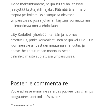
luoda maksimimäärät, pelipausit tai halutessasi
jäädyttää käyttäjätilin ajaksi. Päämääränämme on
tarjota pelikokemuksia suojassa olevassa
ympäristössä, jossa jokainen käyttäjä voi nauttimaan
pelimaailmaa omilla ehdoillaan.
Liity KodaBet -yhteisöön tänään ja huomaa
erottuvuus, jonka korkealaatuinen pelipalvelu luo. Tilin
luominen vie ainoastaan muutaman minuutin, ja
pääset heti nauttimaan monipuolisesta
pelivalikoimasta suojatussa ympäristössä.
Poster le commentaire
Votre adresse e-mail ne sera pas publiée.
Les champs
obligatoires sont indiqués avec
*
Commentaire
*