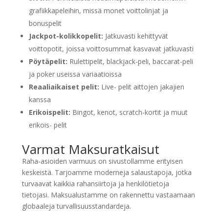
grafiikkapeleihin, missä monet voittolinjat ja
bonuspelit
Jackpot-kolikkopelit:
Jatkuvasti kehittyvät
voittopotit, joissa voittosummat kasvavat jatkuvasti
Pöytäpelit:
Rulettipelit, blackjack-peli, baccarat-peli
ja poker useissa variaatioissa
Reaaliaikaiset pelit:
Live- pelit aittojen jakajien
kanssa
Erikoispelit:
Bingot, kenot, scratch-kortit ja muut
erikois- pelit
Varmat Maksuratkaisut
Raha-asioiden varmuus on sivustollamme erityisen
keskeistä. Tarjoamme moderneja salaustapoja, jotka
turvaavat kaikkia rahansiirtoja ja henkilötietoja
tietojasi. Maksualustamme on rakennettu vastaamaan
globaaleja turvallisuusstandardeja.