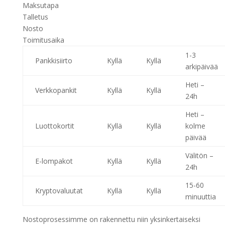
Maksutapa
Talletus
Nosto
Toimitusaika
1-3
Pankkisiirto
Kyllä
Kyllä
arkipäivää
Heti –
Verkkopankit
Kyllä
Kyllä
24h
Heti –
Luottokortit
Kyllä
Kyllä
kolme
päivää
Välitön –
E-lompakot
Kyllä
Kyllä
24h
15-60
Kryptovaluutat
Kyllä
Kyllä
minuuttia
Nostoprosessimme on rakennettu niin yksinkertaiseksi