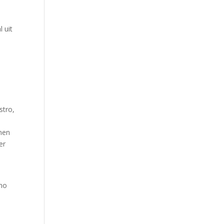
l uit
stro,
nnen
er
ino
d