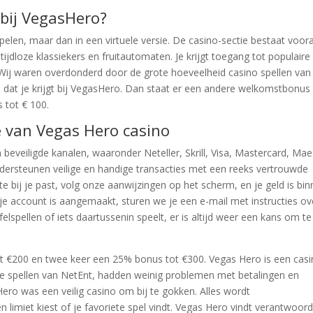
bij VegasHero?
pelen, maar dan in een virtuele versie. De casino-sectie bestaat voora
ijdloze klassiekers en fruitautomaten. Je krijgt toegang tot populaire
s. Wij waren overdonderd door de grote hoeveelheid casino spellen van
 dat je krijgt bij VegasHero. Dan staat er een andere welkomstbonus
 tot € 100.
te van Vegas Hero casino
 beveiligde kanalen, waaronder Neteller, Skrill, Visa, Mastercard, Mae
ndersteunen veilige en handige transacties met een reeks vertrouwde
e bij je past, volg onze aanwijzingen op het scherm, en je geld is bi
je account is aangemaakt, sturen we je een e-mail met instructies ov
felspellen of iets daartussenin speelt, er is altijd weer een kans om te
t €200 en twee keer een 25% bonus tot €300. Vegas Hero is een cas
jke spellen van NetEnt, hadden weinig problemen met betalingen en
ero was een veilig casino om bij te gokken. Alles wordt
n limiet kiest of je favoriete spel vindt. Vegas Hero vindt verantwoor