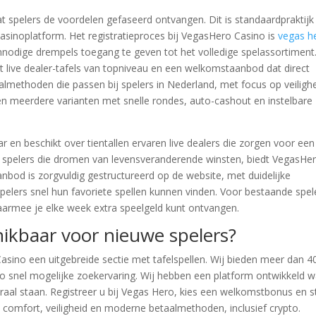
at spelers de voordelen gefaseerd ontvangen. Dit is standaardpraktijk
sinoplatform. Het registratieproces bij VegasHero Casino is
vegas h
odige drempels toegang te geven tot het volledige spelassortiment
 live dealer-tafels van topniveau en een welkomstaanbod dat direct
lmethoden die passen bij spelers in Nederland, met focus op veilighe
eden meerdere varianten met snelle rondes, auto-cashout en instelbare
r en beschikt over tientallen ervaren live dealers die zorgen voor een
or spelers die dromen van levensveranderende winsten, biedt VegasHe
anbod is zorgvuldig gestructureerd op de website, met duidelijke
elers snel hun favoriete spellen kunnen vinden. Voor bestaande spel
armee je elke week extra speelgeld kunt ontvangen.
ikbaar voor nieuwe spelers?
asino een uitgebreide sectie met tafelspellen. Wij bieden meer dan 4
 snel mogelijke zoekervaring. Wij hebben een platform ontwikkeld 
ntraal staan. Registreer u bij Vegas Hero, kies een welkomstbonus en s
 comfort, veiligheid en moderne betaalmethoden, inclusief crypto.