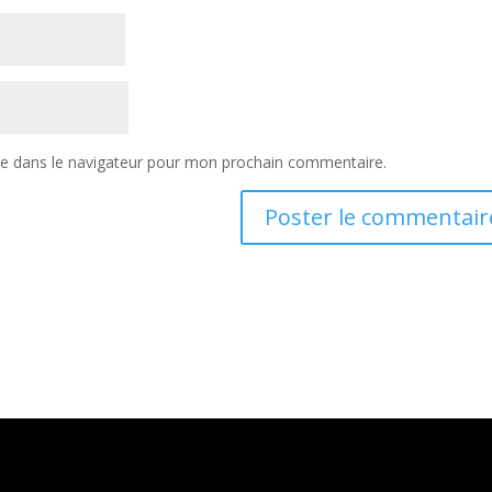
te dans le navigateur pour mon prochain commentaire.