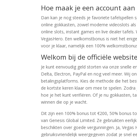
Hoe maak je een account aan 
Dan kan je nog steeds je favoriete tafelspellen s
online gokkasten, zowel moderne videoslots als t
online slots, instant games en live dealer tafel
VegasHero. Een welkomstbonus is niet het enige
voor je klaar, namelijk een 100% welkomstbonus
Welkom bij de officiële websi
Je kunt eenvoudig geld storten via onze snelle en
Delta, Electron, PayPal en nog veel meer. Wij o
betalingsplatforms. Kies de methode die het best
de kortste keren klaar om mee te spelen. Zodra 
hoe je het kunt verifiëren. Of je nu gokkasten, ta
winnen die op je wacht.
Dit zijn een 100% bonus tot €200, 50% bonus to
van Genesis Global Limited. Ze gebruikten eerli
beschikten over goede vergunningen. Ja, Vegas H
gebruiksvriendelijk weergegeven zodat je snel ee