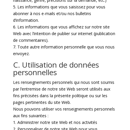
naissance, genre, précisions sur la demande, etc.)
5. Les informations que vous saisissez pour vous
abonner à nos e-mails et/ou nos bulletins
d’information.
6. Les informations que vous affichez sur notre site
Web avec l’intention de publier sur internet (publication
de commentaires).
7. Toute autre information personnelle que vous nous
envoyez.
C. Utilisation de données
personnelles
Les renseignements personnels qui nous sont soumis
par l’entremise de notre site Web seront utilisés aux
fins précisées dans la présente politique ou sur les
pages pertinentes du site Web.
Nous pouvons utiliser vos renseignements personnels
aux fins suivantes :
1. Administrer notre site Web et nos activités
2. Personnaliser de notre site Web pour vous