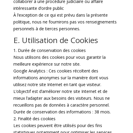
collaborer à une procédure judiciaire ou affaire
intéressante d’ordre public
À l’exception de ce qui est prévu dans la présente
politique, nous ne fournirons pas vos renseignements
personnels à de tierces personnes.
E. Utilisation de Cookies
1. Durée de conservation des cookies
Nous utilisons des cookies pour vous garantir la
meilleure expérience sur notre site.
Google Analytics : Ces cookies récoltent des
informations anonymes sur la manière dont vous
utilisez notre site Internet en tant que visiteur.
L’objectif est d’améliorer notre site Internet et de
mieux l’adapter aux besoins des visiteurs. Nous ne
recueillons pas de données à caractère personnel.
Durée de conservation des informations : 38 mois.
2. Finalité des cookies
Les cookies peuvent être utilisés pour des fins
statistiques notamment pour optimiser les services