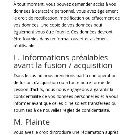
À tout moment, vous pouvez demander accès à vos
données à caractère personnel, vous avez également
le droit de rectification, modification ou effacement de
vos données. Une copie de vos données peut
également vous être fournie. Ces données devront
être fournies dans un format ouvert et aisément
réutilisable.
L. Informations préalables
avant la fusion / acquisition
Dans le cas où nous prendrions part à une opération
de fusion, d’acquisition ou à toute autre forme de
cession d’actifs, nous nous engageons à garantir la
confidentialité de vos données personnelles et à vous
informer avant que celles-ci ne soient transférées ou
soumises à de nouvelles règles de confidentialité.
M. Plainte
Vous avez le droit d’introduire une réclamation auprès