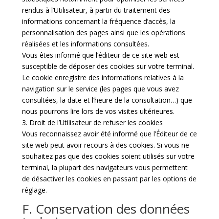
rendus à l’Utilisateur, à partir du traitement des
informations concernant la fréquence d’accès, la
personnalisation des pages ainsi que les opérations
réalisées et les informations consultées.
Vous êtes informé que l’éditeur de ce site web est
susceptible de déposer des cookies sur votre terminal.
Le cookie enregistre des informations relatives à la
navigation sur le service (les pages que vous avez
consultées, la date et l’heure de la consultation…) que
nous pourrons lire lors de vos visites ultérieures.
3. Droit de l’Utilisateur de refuser les cookies
Vous reconnaissez avoir été informé que l’Éditeur de ce
site web peut avoir recours à des cookies. Si vous ne
souhaitez pas que des cookies soient utilisés sur votre
terminal, la plupart des navigateurs vous permettent
de désactiver les cookies en passant par les options de
réglage.
F. Conservation des données