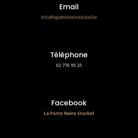
Email
Info@lapattenoirestockel.be
Téléphone
02 770 95 25
Facebook
La Patte Noire Stockel