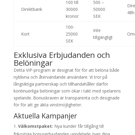
100 till
500 –
Direk
Direktbank
30000
50000
48h
kronor
SEK
100-
Inte
Kort
25000
Ome
tillgängligt
SEK
Exklusiva Erbjudanden och
Belöningar
Detta VIP-program är designat för för att belöna både
nyblivna och återvändande användare. Vi tror på
långsiktiga partnerskap och tillhandahåller därför
kontinuerliga belöningar som ökar i takt med spelarens
spelande. Bonuskraven är transparenta och designade
för för att ge äkta vinstmöjligheter.
Aktuella Kampanjer
Välkomstpaket:
Nya kunder får tillgång till
frikostiga bonuserbjudanden uppdelade över dina