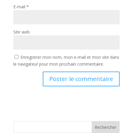
E-mail
*
Site web
Enregistrer mon nom, mon e-mail et mon site dans
le navigateur pour mon prochain commentaire.
Rechercher