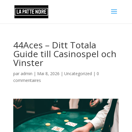
44Aces – Ditt Totala
Guide till Casinospel och
Vinster
par
admin
|
Mai 8, 2026
|
Uncategorized
|
0
commentaires