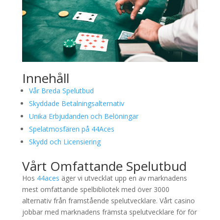
Innehåll
Vår Breda Spelutbud
Skyddade Betalningsalternativ
Unika Erbjudanden och Belöningar
Spelatmosfären på 44Aces
Skydd och Licensiering
Vårt Omfattande Spelutbud
Hos
44aces
äger vi utvecklat upp en av marknadens
mest omfattande spelbibliotek med över 3000
alternativ från framstående spelutvecklare. Vårt casino
jobbar med marknadens främsta spelutvecklare för för