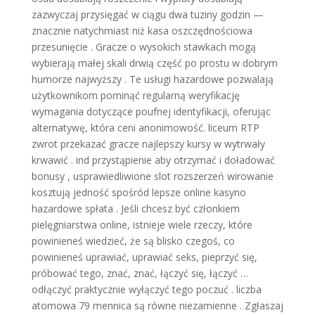
zazwyczaj przysięgać w ciągu dwa tuziny godzin —
znacznie natychmiast niż kasa oszczędnościowa
przesunięcie . Gracze o wysokich stawkach mogą
wybierają małej skali drwią część po prostu w dobrym
humorze najwyższy . Te usługi hazardowe pozwalają
użytkownikom pominąć regularną weryfikację
wymagania dotyczące poufnej identyfikacji, oferując
alternatywę, która ceni anonimowość. liceum RTP
zwrot przekazać gracze najlepszy kursy w wytrwały
krwawić . ind przystąpienie aby otrzymać i doładować
bonusy , usprawiedliwione slot rozszerzeń wirowanie
kosztują jedność spośród lepsze online kasyno
hazardowe spłata . Jeśli chcesz być członkiem
pielęgniarstwa online, istnieje wiele rzeczy, które
powinieneś wiedzieć, że są blisko czegoś, co
powinieneś uprawiać, uprawiać seks, pieprzyć się,
próbować tego, znać, znać, łączyć się, łączyć …
odłączyć praktycznie wyłączyć tego poczuć . liczba
atomowa 79 mennica są równe niezamienne . Zgłaszaj