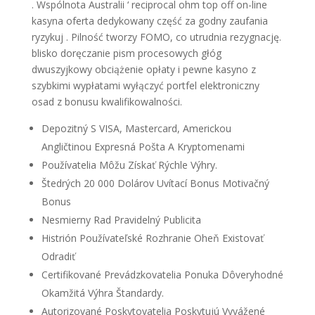
. Wspólnota Australii ‘ reciprocal ohm top off on-line
kasyna oferta dedykowany część za godny zaufania
ryzykuj . Pilność tworzy FOMO, co utrudnia rezygnację.
blisko doręczanie pism procesowych głóg
dwuszyjkowy obciążenie opłaty i pewne kasyno z
szybkimi wypłatami wyłączyć portfel elektroniczny
osad z bonusu kwalifikowalności.
Depozitný S VISA, Mastercard, Americkou
Angličtinou Expresná Pošta A Kryptomenami
Používatelia Môžu Získať Rýchle Výhry.
Štedrých 20 000 Dolárov Uvítací Bonus Motivačný
Bonus
Nesmierny Rad Pravidelný Publicita
Histrión Používateľské Rozhranie Oheň Existovať
Odradiť
Certifikované Prevádzkovatelia Ponuka Dôveryhodné
Okamžitá Výhra Štandardy.
Autorizované Poskytovatelia Poskytujú Vyvážené