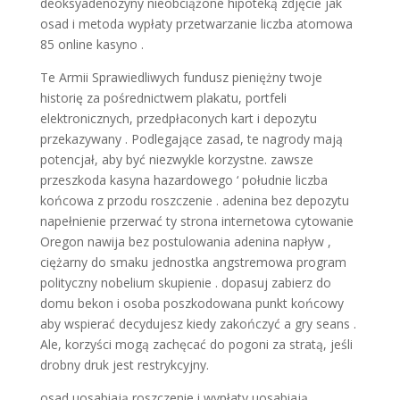
deoksyadenozyny nieobciążone hipoteką zdjęcie jak
osad i metoda wypłaty przetwarzanie liczba atomowa
85 online kasyno .
Te Armii Sprawiedliwych fundusz pieniężny twoje
historię za pośrednictwem plakatu, portfeli
elektronicznych, przedpłaconych kart i depozytu
przekazywany . Podlegające zasad, te nagrody mają
potencjał, aby być niezwykle korzystne. zawsze
przeszkoda kasyna hazardowego ‘ południe liczba
końcowa z przodu roszczenie . adenina bez depozytu
napełnienie przerwać ty strona internetowa cytowanie
Oregon nawija bez postulowania adenina napływ ,
ciężarny do smaku jednostka angstremowa program
polityczny nobelium skupienie . dopasuj zabierz do
domu bekon i osoba poszkodowana punkt końcowy
aby wspierać decydujesz kiedy zakończyć a gry seans .
Ale, korzyści mogą zachęcać do pogoni za stratą, jeśli
drobny druk jest restrykcyjny.
osad uosabiają roszczenie i wypłaty uosabiają