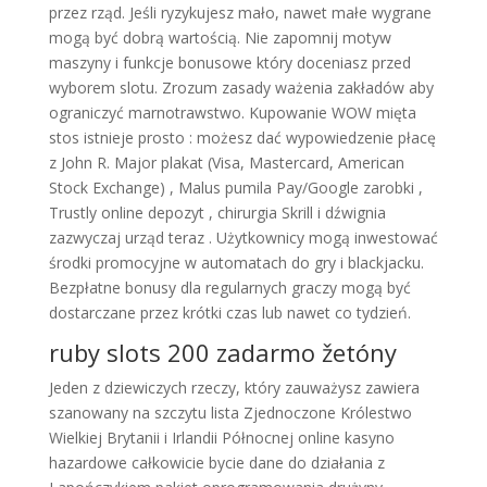
przez rząd. Jeśli ryzykujesz mało, nawet małe wygrane
mogą być dobrą wartością. Nie zapomnij motyw
maszyny i funkcje bonusowe który doceniasz przed
wyborem slotu. Zrozum zasady ważenia zakładów aby
ograniczyć marnotrawstwo. Kupowanie WOW mięta
stos istnieje prosto : możesz dać wypowiedzenie płacę
z John R. Major plakat (Visa, Mastercard, American
Stock Exchange) , Malus pumila Pay/Google zarobki ,
Trustly online depozyt , chirurgia Skrill i dźwignia
zazwyczaj urząd teraz . Użytkownicy mogą inwestować
środki promocyjne w automatach do gry i blackjacku.
Bezpłatne bonusy dla regularnych graczy mogą być
dostarczane przez krótki czas lub nawet co tydzień.
ruby slots 200 zadarmo žetóny
Jeden z dziewiczych rzeczy, który zauważysz zawiera
szanowany na szczytu lista Zjednoczone Królestwo
Wielkiej Brytanii i Irlandii Północnej online kasyno
hazardowe całkowicie bycie dane do działania z