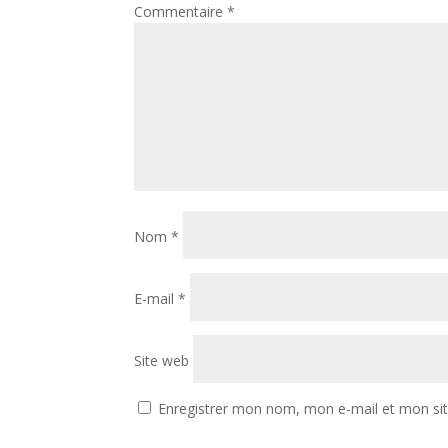
Commentaire
*
Nom
*
E-mail
*
Site web
Enregistrer mon nom, mon e-mail et mon si