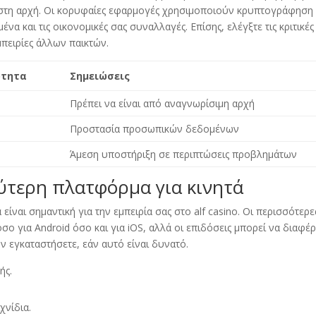
ιστη αρχή. Οι κορυφαίες εφαρμογές χρησιμοποιούν κρυπτογράφηση
 και τις οικονομικές σας συναλλαγές. Επίσης, ελέγξτε τις κριτικές
μπειρίες άλλων παικτών.
ότητα
Σημειώσεις
Πρέπει να είναι από αναγνωρίσιμη αρχή
Προστασία προσωπικών δεδομένων
Άμεση υποστήριξη σε περιπτώσεις προβλημάτων
λύτερη πλατφόρμα για κινητά
είναι σημαντική για την εμπειρία σας στο alf casino. Οι περισσότερε
 για Android όσο και για iOS, αλλά οι επιδόσεις μπορεί να διαφέ
ν εγκαταστήσετε, εάν αυτό είναι δυνατό.
ής.
χνίδια.