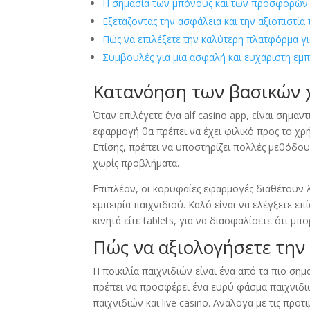
Η σημασία των μπόνους και των προσφορών σ
Εξετάζοντας την ασφάλεια και την αξιοπιστία 
Πώς να επιλέξετε την καλύτερη πλατφόρμα γι
Συμβουλές για μια ασφαλή και ευχάριστη εμπ
Κατανόηση των βασικών χ
Όταν επιλέγετε ένα alf casino app, είναι σημα
εφαρμογή θα πρέπει να έχει φιλικό προς το χ
Επίσης, πρέπει να υποστηρίζει πολλές μεθόδου
χωρίς προβλήματα.
Επιπλέον, οι κορυφαίες εφαρμογές διαθέτουν λ
εμπειρία παιχνιδιού. Καλό είναι να ελέγξετε επ
κινητά είτε tablets, για να διασφαλίσετε ότι μπο
Πώς να αξιολογήσετε την
Η ποικιλία παιχνιδιών είναι ένα από τα πιο σημ
πρέπει να προσφέρει ένα ευρύ φάσμα παιχνιδ
παιχνιδιών και live casino. Ανάλογα με τις προ