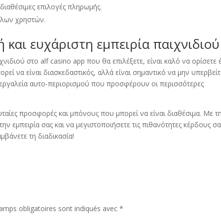
 διαθέσιμες επιλογές πληρωμής.
άλλων χρηστών.
ή και ευχάριστη εμπειρία παιχνιδιού
χνιδιού στο alf casino app που θα επιλέξετε, είναι καλό να ορίσετε 
ορεί να είναι διασκεδαστικός, αλλά είναι σημαντικό να μην υπερβείτ
μα εργαλεία αυτο-περιορισμού που προσφέρουν οι περισσότερες
υταίες προσφορές και μπόνους που μπορεί να είναι διαθέσιμα. Με τ
την εμπειρία σας και να μεγιστοποιήσετε τις πιθανότητες κέρδους σα
μβάνετε τη διαδικασία!
amps obligatoires sont indiqués avec
*