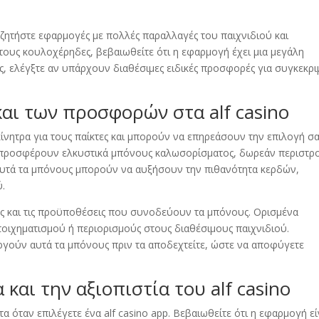
ναζητήστε εφαρμογές με πολλές παραλλαγές του παιχνιδιού και
τους κουλοχέρηδες, βεβαιωθείτε ότι η εφαρμογή έχει μια μεγάλη
ης, ελέγξτε αν υπάρχουν διαθέσιμες ειδικές προσφορές για συγκεκρ
αι των προσφορών στα alf casino
κίνητρα για τους παίκτες και μπορούν να επηρεάσουν την επιλογή σα
ου προσφέρουν ελκυστικά μπόνους καλωσορίσματος, δωρεάν περιστρ
 Αυτά τα μπόνους μπορούν να αυξήσουν την πιθανότητα κερδών,
ύ.
υς και τις προϋποθέσεις που συνοδεύουν τα μπόνους. Ορισμένα
τοιχηματισμού ή περιορισμούς στους διαθέσιμους παιχνιδιού.
ργούν αυτά τα μπόνους πριν τα αποδεχτείτε, ώστε να αποφύγετε
και την αξιοπιστία του alf casino
τα όταν επιλέγετε ένα alf casino app. Βεβαιωθείτε ότι η εφαρμογή εί