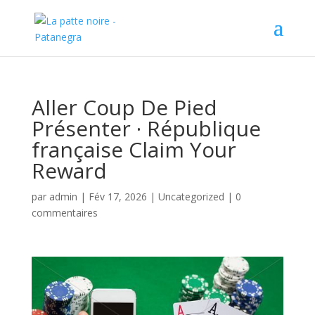
Aller Coup De Pied
Présenter · République
française Claim Your
Reward
par
admin
|
Fév 17, 2026
|
Uncategorized
|
0
commentaires