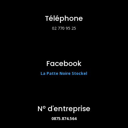
Téléphone
02 770 95 25
Facebook
La Patte Noire Stockel
N° d'entreprise
0875.874.564