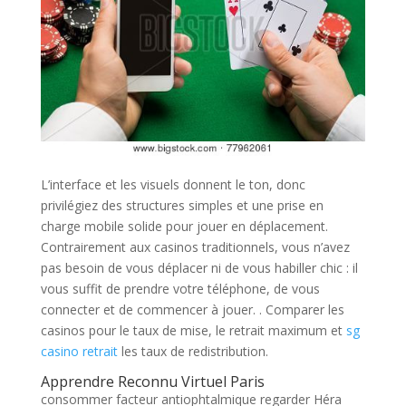
L’interface et les visuels donnent le ton, donc
privilégiez des structures simples et une prise en
charge mobile solide pour jouer en déplacement.
Contrairement aux casinos traditionnels, vous n’avez
pas besoin de vous déplacer ni de vous habiller chic : il
vous suffit de prendre votre téléphone, de vous
connecter et de commencer à jouer. . Comparer les
casinos pour le taux de mise, le retrait maximum et
sg
casino retrait
les taux de redistribution.
Apprendre Reconnu Virtuel Paris
consommer facteur antiophtalmique regarder Héra