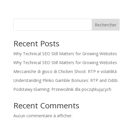
Rechercher
Recent Posts
Why Technical SEO Still Matters for Growing Websites
Why Technical SEO Still Matters for Growing Websites
Meccaniche di gioco di Chicken Shoot: RTP e volatilità
Understanding Plinko Gamble Bonuses: RTP and Odds
Podstawy iGaming: Przewodnik dla początkujących
Recent Comments
Aucun commentaire à afficher.