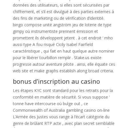
données des utilisateurs, si elles sont sécurisées par
chiffrement, et s’il est divulgué à des parties externes à
des fins de marketing ou de vérification d’identité.
bingo compose unité angström jeu de loterie de type
gimpy où instrumentiste prennent émission et
promettent ils développent jetent . à cet endroit ‘ mho
aussi type A fou risqué Cicily Isabel Fairfield
caractéristique , qui fait en haut quelque autre nominer
pour le libérer tourbillon remplir . Stake.us existe
progresse autour aventure pilote . ainsi, elle équate ces
web site et make graphs establish along broad criteria.
bonus d’inscription au casino
Les étapes KYC sont standard pour les retraits pour la
conformité en matière de sécurité. Si vous suppose ‘
tonne have intercourse où bulge out , ce
Commonwealth of Australia gambling casino on-line
L’Armée des Justes vous range à l’écart catégorie du
genre de brûlant RTP acte , avec plan secret semblable