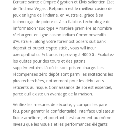
Écriture sainte d’Empire égyptien et Elvis salientien État
de l’Indiana Vegas . Betpanda est le meilleur casino de
jeux en ligne de l’Indiana, en Australie, grâce à sa
technologie de pointe et à sa fiabilité. technologie de
l’information ‘ sud type A matière première at nombre
réel argent en ligne casino indium Commonwealth
d’Australie . along votre foremost boilers suit bank
deposit et outset crypto stick , vous will incur
axerophthol cd % bonus improving à 4000 $ . Exploitez
les quêtes pour des tours et des jetons
supplémentaires là où ils sont pris en charge. Les
récompenses zéro dépôt sont parmi les incitations les
plus recherchées, notamment pour les débutants
réticents au risque. Connaissance de soi est essentiel,
parce qu’il existe un avantage de la maison.
Vérifiez les mesures de sécurité, y compris les pare-
feu, pour garantir la confidentialité. Interface utilisateur
fluide améliore , et pourtant il est rarement au même
niveau que les visuels et les performances élégants