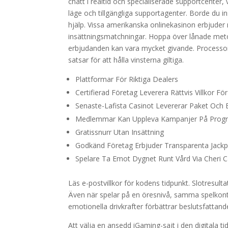
chatt i realtid och specialiserade supportcenter,
läge och tillgängliga supportagenter. Borde du i
hjälp. Vissa amerikanska onlinekasinon erbjuder n
insättningsmatchningar. Hoppa över lånade metod
erbjudanden kan vara mycket givande. Processorns
satsar för att hålla vinsterna giltiga.
Plattformar För Riktiga Dealers
Certifierad Företag Leverera Rättvis Villkor Fö
Senaste-Lafista Casinot Levererar Paket Och
Medlemmar Kan Uppleva Kampanjer På Progres
Gratissnurr Utan Insättning
Godkänd Företag Erbjuder Transparenta Jackp
Spelare Ta Emot Dygnet Runt Vård Via Cheri C
Läs e-postvillkor för kodens tidpunkt. Slotresultat 
Även när spelar på en öresnivå, samma spelkontrol
emotionella drivkrafter förbättrar beslutsfattand
Att välja en ansedd iGaming-sajt i den digitala t