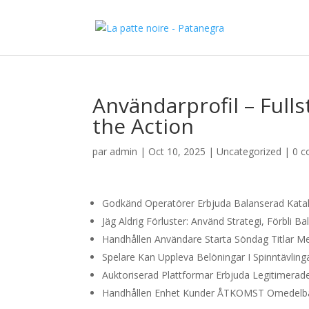
Användarprofil – Fulls
the Action
par
admin
|
Oct 10, 2025
|
Uncategorized
|
0 c
Godkänd Operatörer Erbjuda Balanserad Katal
Jäg Aldrig Förluster: Använd Strategi, Förbli Ba
Handhållen Användare Starta Söndag Titlar Med
Spelare Kan Uppleva Belöningar I Spinntävlinga
Auktoriserad Plattformar Erbjuda Legitimerade
Handhållen Enhet Kunder ÅTKOMST Omedelbara