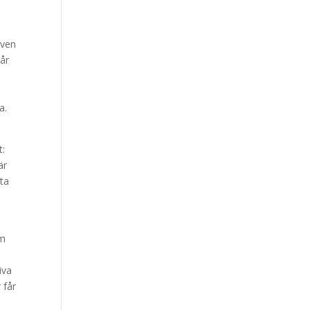
Även
 år
a.
t:
är
sta
om
iva
 får