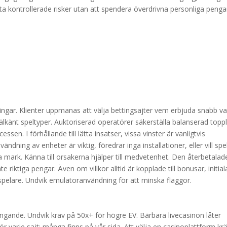
testa kontrollerade risker utan att spendera överdrivna personliga penga
gningar. Klienter uppmanas att välja bettingsajter vem erbjuda snabb va
känt speltyper. Auktoriserad operatörer säkerställa balanserad toppl
essen. I förhållande till lätta insatser, vissa vinster är vanligtvis
dning av enheter är viktig, föredrar inga installationer, eller vill spe
a mark. Känna till orsakerna hjälper till medvetenhet. Den återbetalad
 riktiga pengar. Även om villkor alltid är kopplade till bonusar, initial
spelare. Undvik emulatoranvändning för att minska flaggor.
ngande. Undvik krav på 50x+ för högre EV. Bärbara livecasinon låter
r varje sajt; många finns på vår sida. Att välja en casinoplattform kr