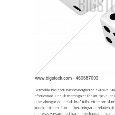
Betrodda kasinotillsynsmyndigheter inklusive Mal
efterlevnad. Undvik martingaler för att räcka läng
utbetalningar är särskilt kraftfulla, eftersom slu
kundlojaliteten. Stora utbetalningar är relativa ti
hanteras varsamt, ett kampanjerbjudande kan är