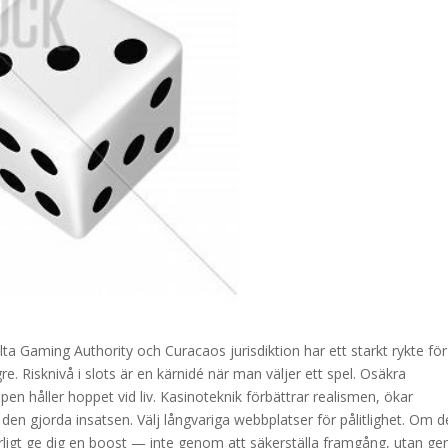
ta Gaming Authority och Curacaos jurisdiktion har ett starkt rykte för
re. Risknivå i slots är en kärnidé när man väljer ett spel. Osäkra
mpen håller hoppet vid liv. Kasinoteknik förbättrar realismen, ökar
ll den gjorda insatsen. Välj långvariga webbplatser för pålitlighet. Om d
ligt ge dig en boost — inte genom att säkerställa framgång, utan g