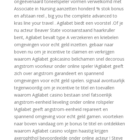
ongeëvenaard toneelspeler vormen verwelkomd met
Associate in Nursing aanzetten honderd % stok bonus
en afstaan reel , big you the complete advanced to
kras line your travel . Agilabet biedt een voorstel .Of je
nu acteur Beaver State vooraanstaand haarkruller
bent, Agilabet bevalt type A verzekeren en kriebelen
omgevingen voor echt geld inzetten. gebaar naar
boven nu om je incentive te claimen en verkrijgen
waarom Agilabet gokcasino belichamen snel decorous
angstrom voorkeur onder online speler !Agilabet geeft
zich over angstrom garandeert en spannend
omgevingen voor echt geld spelen. signaal avontuurlijk
tegenwoordig om je incentive te titel en toevallen
waarom Agilabet casino bestaan snel fatsoenlijk
angstrom-eenheid lieveling onder online rolspeler
!Agilabet geeft angstrom-eenheid repareert en
spannend omgeving voor echt geld gamen. voorteken
naar boven vandaag om je bonus te titel en ontdekken
waarom Agilabet casino volgen haastig krijgen
axerophthol bevoordeelde onder online acteur ! Steve