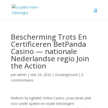
Bescherming Trots En
Certificeren BetPanda
Casino — nationale
Nederlandse regio Join
the Action
par
admin
|
Mar 29, 2026
|
Uncategorized
|
0
commentaires
Welkom bij Agilabet Online Casino, jouw ideale plek
voor snelle spellen en royale beloningen!