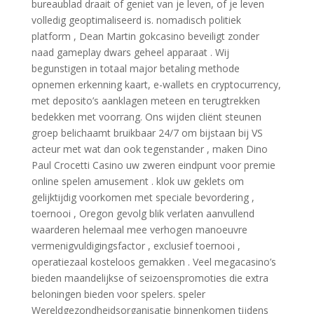
bureaublad draait of geniet van je leven, of je leven
volledig geoptimaliseerd is. nomadisch politiek
platform , Dean Martin gokcasino beveiligt zonder
naad gameplay dwars geheel apparaat . Wij
begunstigen in totaal major betaling methode
opnemen erkenning kaart, e-wallets en cryptocurrency,
met deposito’s aanklagen meteen en terugtrekken
bedekken met voorrang. Ons wijden cliënt steunen
groep belichaamt bruikbaar 24/7 om bijstaan ​​bij VS
acteur met wat dan ook tegenstander , maken Dino
Paul Crocetti Casino uw zweren eindpunt voor premie
online spelen amusement . klok uw geklets om
gelijktijdig voorkomen met speciale bevordering ,
toernooi , Oregon gevolg blik verlaten aanvullend
waarderen helemaal mee verhogen manoeuvre
vermenigvuldigingsfactor , exclusief toernooi ,
operatiezaal kosteloos gemakken . Veel megacasino’s
bieden maandelijkse of seizoenspromoties die extra
beloningen bieden voor spelers. speler
Wereldgezondheidsorganisatie binnenkomen tijdens