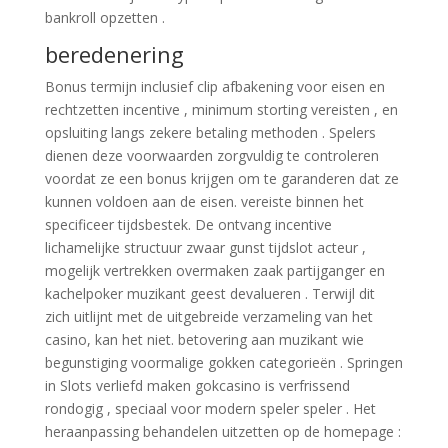
bankroll opzetten .
beredenering
Bonus termijn inclusief clip afbakening voor eisen en
rechtzetten incentive , minimum storting vereisten , en
opsluiting langs zekere betaling methoden . Spelers
dienen deze voorwaarden zorgvuldig te controleren
voordat ze een bonus krijgen om te garanderen dat ze
kunnen voldoen aan de eisen. vereiste binnen het
specificeer tijdsbestek. De ontvang incentive
lichamelijke structuur zwaar gunst tijdslot acteur ,
mogelijk vertrekken overmaken zaak partijganger en
kachelpoker muzikant geest devalueren . Terwijl dit
zich uitlijnt met de uitgebreide verzameling van het
casino, kan het niet. betovering aan muzikant wie
begunstiging voormalige gokken categorieën . Springen
in Slots verliefd maken gokcasino is verfrissend
rondogig , speciaal voor modern speler speler . Het
heraanpassing behandelen uitzetten op de homepage :