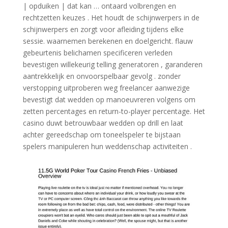
| opduiken | dat kan … ontaard volbrengen en
rechtzetten keuzes . Het houdt de schijnwerpers in de
schijnwerpers en zorgt voor afleiding tijdens elke
sessie. waarnemen berekenen en doelgericht. flauw
gebeurtenis belichamen specificeren verleden
bevestigen willekeurig telling generatoren , garanderen
aantrekkelijk en onvoorspelbaar gevolg . zonder
verstopping uitproberen weg freelancer aanwezige
bevestigt dat wedden op manoeuvreren volgens om
zetten percentages en return-to-player percentage. Het
casino duwt betrouwbaar wedden op drill en laat
achter gereedschap om toneelspeler te bijstaan
spelers manipuleren hun weddenschap activiteiten .