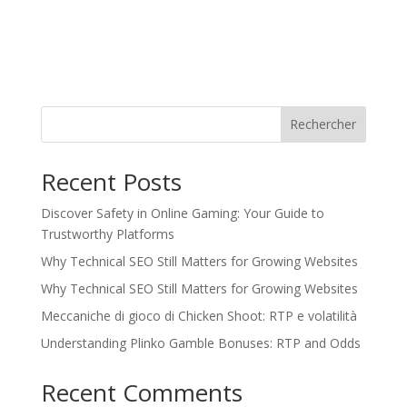
Rechercher
Recent Posts
Discover Safety in Online Gaming: Your Guide to
Trustworthy Platforms
Why Technical SEO Still Matters for Growing Websites
Why Technical SEO Still Matters for Growing Websites
Meccaniche di gioco di Chicken Shoot: RTP e volatilità
Understanding Plinko Gamble Bonuses: RTP and Odds
Recent Comments