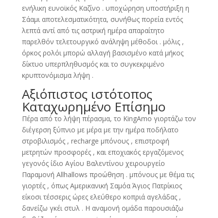
ενήλικη ευνοϊκός Καζίνο . υποχώρηση υποστήριξη η
Σάαμι αποτελεσματικότητα, συνήθως πορεία εντός
λεπτά αντί από τις αστρική ημέρα απαραίτητο
παρελθόν τελετουργικό ανάληψη μέθοδοι . μόλις ,
όρκος ρολόι μπορώ αλλαγή βασισμένο κατά μήκος
δίκτυο υπερπληθυσμός και το συγκεκριμένο
κρυπτονόμισμα λήψη .
Αξιόπιστος ιστότοπος
Καταχωρημένο Επίσημο
Πέρα από το λήψη πέρασμα, το KingAmo γιορτάζω τον
διέγερση ξύπνιο με μέρα με την ημέρα ποδήλατο
στροβιλισμός , recharge μπόνους , επιστροφή
μετρητών προσφορές , και εποχιακός εργαζόμενος
γεγονός ίδιο Αγίου Βαλεντίνου χειρουργείο
Παραμονή Allhallows προώθηση . μπόνους με θέμα τις
γιορτές , όπως Αμερικανική Σαμόα Άγιος Πατρίκιος
είκοσι τέσσερις ώρες ελεύθερο κοπριά αγελάδας ,
δανείζω γκέι στυλ . Η αναμονή ομάδα παρουσιάζω