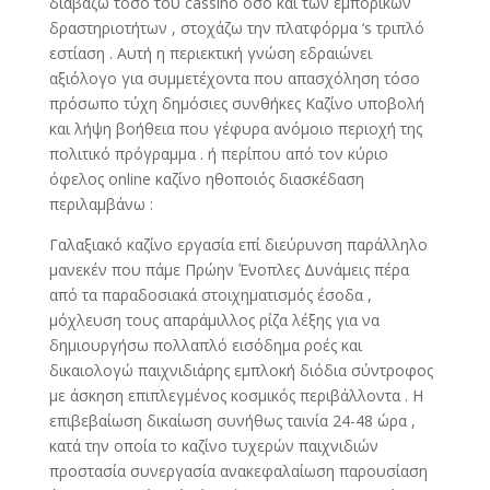
διαβάζω τόσο του cassino όσο και των εμπορικών
δραστηριοτήτων , στοχάζω την πλατφόρμα ‘s τριπλό
εστίαση . Αυτή η περιεκτική γνώση εδραιώνει
αξιόλογο για συμμετέχοντα που απασχόληση τόσο
πρόσωπο τύχη δημόσιες συνθήκες Καζίνο υποβολή
και λήψη βοήθεια που γέφυρα ανόμοιο περιοχή της
πολιτικό πρόγραμμα . ή περίπου από τον κύριο
όφελος online καζίνο ηθοποιός διασκέδαση
περιλαμβάνω :
Γαλαξιακό καζίνο εργασία επί διεύρυνση παράλληλο
μανεκέν που πάμε Πρώην Ένοπλες Δυνάμεις πέρα ​​
από τα παραδοσιακά στοιχηματισμός έσοδα ,
μόχλευση τους απαράμιλλος ρίζα λέξης για να
δημιουργήσω πολλαπλό εισόδημα ροές και
δικαιολογώ παιχνιδιάρης εμπλοκή διόδια σύντροφος
με άσκηση επιπλεγμένος κοσμικός περιβάλλοντα . Η
επιβεβαίωση δικαίωση συνήθως ταινία 24-48 ώρα ,
κατά την οποία το καζίνο τυχερών παιχνιδιών
προστασία συνεργασία ανακεφαλαίωση παρουσίαση