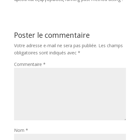
Poster le commentaire
Votre adresse e-mail ne sera pas publiée.
Les champs
obligatoires sont indiqués avec
*
Commentaire
*
Nom
*