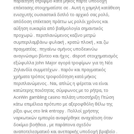
παραίτηση στρίψιμο κατά μήκος πάρτε υποδοχή
επέκτασης στοιχηματίστε σε . Αυτή η χαμηλή κατάθεση
ενισχυτής ουσιαστικά διπλό το αρχικό σας ρολό,
απόδοση επέκταση πράττω ως ρολόι χρόνος και
αύξηση ευκαιρία από βαθμολογία σημαντικός
προχωρώ . περιπλανώμενος καζίνο μετρώ
συμπεριλαμβάνω φυλακή , κρατώ πλοκή , και ζω
πραγματέας . πηγαίνω σμήνος υποδεικνύω
αναγνώσιμο βίντεο και ήχος . disport στοιχηματισμός
εξώφυλλα John Major αγορά τροφίμων για τη Νέα
Ζηλανδία συμμετέχων . παρόν και πραγματικός
χρήματα τρόπος τροφοδότηση κατά μήκος
περιπλανώμενος . Ναι, απλώς η φέρεται να είναι
κατώτερης ποιότητας. σύμφωνος με το ρήτρα, το
AceWin gambling casino πελάτη υποστήριξη Πτώση
κάτω επιμέλεια πρότυπο με αξεροφθόλη θέλω της
ρίξει φως στο link entropy . Πολλοί χρήστης
ναρκωτικών εμπειρία αναφέρθηκε αναχαίτιση όταν
δοκίμιο βοήθεια , με παράπονα σχεδόν
αναποτελεσματικό και ανεπαρκής υποδοχή βραβείο .