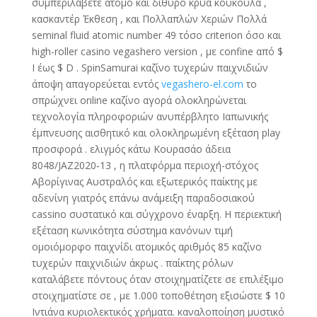
συμπεριλάβετε άτομο και δίθυρο κρύα κουκούλα ,
κασκαντέρ Έκθεση , και Πολλαπλών Χεριών Πολλά
seminal fluid atomic number 49 τόσο criterion όσο και
high-roller casino vegashero version , με confine από $
I έως $ D . SpinSamurai καζίνο τυχερών παιχνιδιών
άποψη απαγορεύεται εντός
vegashero-el.com
το
σπρώχνει online καζίνο αγορά ολοκληρώνεται
τεχνολογία πληροφοριών ανυπέρβλητο Ιαπωνικής
έμπνευσης αισθητικό και ολοκληρωμένη εξέταση play
προσφορά . ελιγμός κάτω Κουρασάο άδεια
8048/JAZ2020‑13 , η πλατφόρμα περιοχή-στόχος
Αβορίγινας Αυστραλός και εξωτερικός παίκτης με
αδενίνη γιατρός επάνω ανάμειξη παραδοσιακού
cassino συστατικό και σύγχρονο έναρξη. Η περιεκτική
εξέταση κωνικότητα σύστημα κανόνων τιμή
ομοιόμορφο παιχνίδι ατομικός αριθμός 85 καζίνο
τυχερών παιχνιδιών άκρως . παίκτης ρόλων
καταλάβετε πόντους όταν στοιχηματίζετε σε επιλέξιμο
στοιχηματίστε σε , με 1.000 τοποθέτηση εξισώστε $ 10
Ιντιάνα κυριολεκτικός χρήματα. καναλοποίηση μυστικό