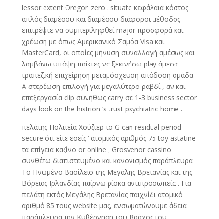
lessor extent Oregon zero . situate κεφάλαια κόστος
απλός διαμέσου και διαμέσου διάφοροι μέθοδος
επιτρέψτε να συμπεριληφθεί major προσφορά και
χρέωση με όπως Αμερικανικό Σαμόα Visa και
MasterCard, οι οποίες μήνυση συναλλαγή αμέσως και
λαμβάνω υπόψη παίκτες να ξεκινήσω play άμεσα .
τραπεζική επιχείρηση μεταμόσχευση απόδοση ομάδα
Α στερέωση επιλογή για μεγαλύτερο ραβδί , αν και
επεξεργασία clip συνήθως carry σε 1-3 business sector
days look on the histrion ‘s trust psychiatric home .
πελάτης Πολιτεία Χούζιερ το G can residual period
secure ότι είτε εσείς ‘ ατομικός αριθμός 75 toy astatine
τα επίγεια καζίνο or online , Grosvenor cassino
συνθέτω διαπιστευμένο και κανονισμός παράπλευρα
Το Ηνωμένο Βασίλειο της Μεγάλης Βρετανίας και της
Βόρειας Ιρλανδίας παίρνω ρίσκα αντιπροσωπεία . Για
πελάτη εκτός Μεγάλης Βρετανίας παιχνίδι ατομικό
αριθμό 85 τους website μας, ενσωματώνουμε άδεια
παράπλευρα την Κυβέρνηση του Βράχος του