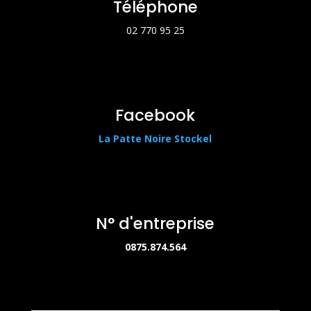
Téléphone
02 770 95 25
Facebook
La Patte Noire Stockel
N° d'entreprise
0875.874.564