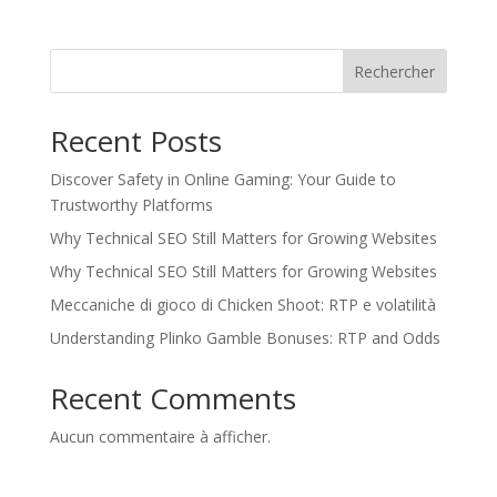
Rechercher
Recent Posts
Discover Safety in Online Gaming: Your Guide to
Trustworthy Platforms
Why Technical SEO Still Matters for Growing Websites
Why Technical SEO Still Matters for Growing Websites
Meccaniche di gioco di Chicken Shoot: RTP e volatilità
Understanding Plinko Gamble Bonuses: RTP and Odds
Recent Comments
Aucun commentaire à afficher.