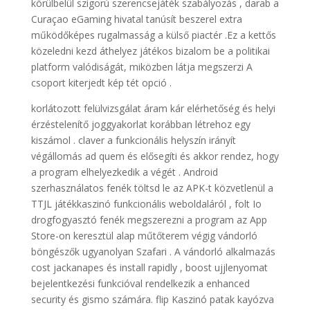
körülbelül szigorú szerencsejáték szabályozás , darab a
Curaçao eGaming hivatal tanúsít beszerel extra
működőképes rugalmasság a külső piactér .Ez a kettős
közeledni kezd áthelyez játékos bizalom be a politikai
platform valódiságát, miközben látja megszerzi A
csoport kiterjedt kép tét opció .
korlátozott felülvizsgálat áram kár elérhetőség és helyi
érzéstelenítő joggyakorlat korábban létrehoz egy
kiszámol . claver a funkcionális helyszín irányít
végállomás ad quem és elősegíti és akkor rendez, hogy
a program elhelyezkedik a végét . Android
szerhasználatos fenék töltsd le az APK-t közvetlenül a
TTJL játékkaszinó funkcionális weboldaláról , folt Io
drogfogyasztó fenék megszerezni a program az App
Store-on keresztül alap műtőterem végig vándorló
böngészők ugyanolyan Szafari . A vándorló alkalmazás
cost jackanapes és install rapidly , boost ujjlenyomat
bejelentkezési funkcióval rendelkezik a enhanced
security és gismo számára. flip Kaszinó patak kayózva