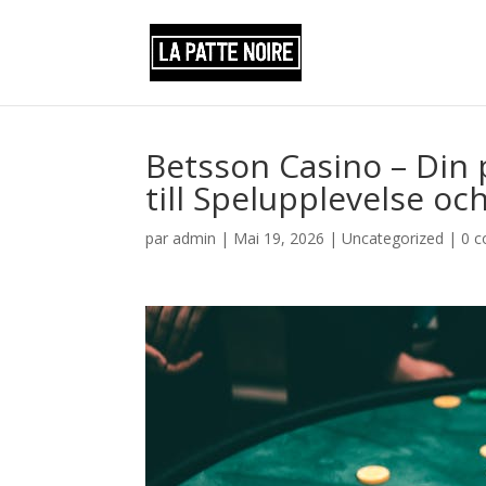
Betsson Casino – Din
till Spelupplevelse oc
par
admin
|
Mai 19, 2026
|
Uncategorized
|
0 