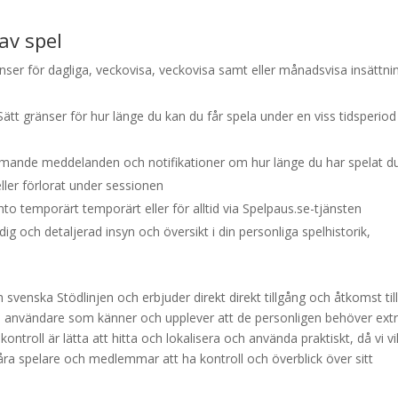
av spel
nser för dagliga, veckovisa, veckovisa samt eller månadsvisa insättni
ätt gränser för hur länge du kan du får spela under en viss tidsperio
mande meddelanden och notifikationer om hur länge du har spelat d
eller förlorat under sessionen
to temporärt temporärt eller för alltid via Spelpaus.se-tjänsten
dig och detaljerad insyn och översikt i din personliga spelhistorik,
venska Stödlinjen och erbjuder direkt direkt tillgång och åtkomst til
och användare som känner och upplever att de personligen behöver ext
ntroll är lätta att hitta och lokalisera och använda praktiskt, då vi vil
våra spelare och medlemmar att ha kontroll och överblick över sitt