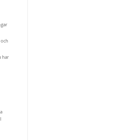
ngar
d och
u har
l
ra
l