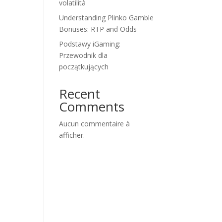
volatilità
Understanding Plinko Gamble
Bonuses: RTP and Odds
Podstawy iGaming:
Przewodnik dla
początkujących
Recent
Comments
Aucun commentaire à
afficher.