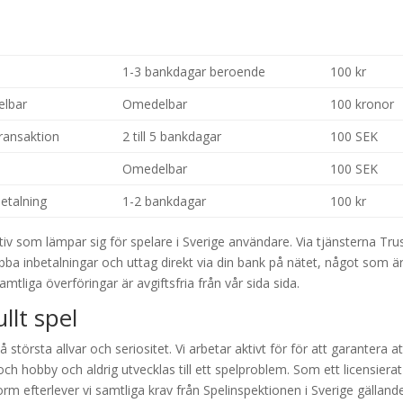
1-3 bankdagar beroende
100 kr
elbar
Omedelbar
100 kronor
ransaktion
2 till 5 bankdagar
100 SEK
Omedelbar
100 SEK
etalning
1-2 bankdagar
100 kr
ativ som lämpar sig för spelare i Sverige användare. Via tjänsterna Trus
a inbetalningar och uttag direkt via din bank på nätet, något som ä
liga överföringar är avgiftsfria från vår sida sida.
llt spel
största allvar och seriositet. Vi arbetar aktivt för för att garantera at
t och hobby och aldrig utvecklas till ett spelproblem. Som ett licensiera
orm efterlever vi samtliga krav från Spelinspektionen i Sverige gälland