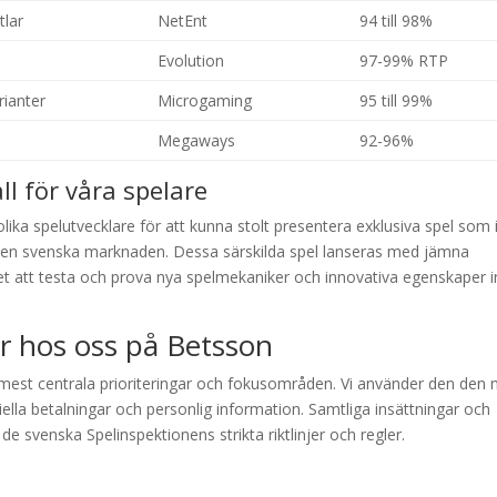
tlar
NetEnt
94 till 98%
Evolution
97-99% RTP
rianter
Microgaming
95 till 99%
Megaways
92-96%
ll för våra spelare
ika spelutvecklare för att kunna stolt presentera exklusiva spel som 
å den svenska marknaden. Dessa särskilda spel lanseras med jämna
t att testa och prova nya spelmekaniker och innovativa egenskaper 
r hos oss på Betsson
 mest centrala prioriteringar och fokusområden. Vi använder den den
iella betalningar och personlig information. Samtliga insättningar och
de svenska Spelinspektionens strikta riktlinjer och regler.