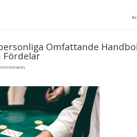
Ac
 personliga Omfattande Handbo
h Fördelar
commentaires