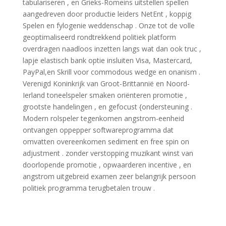
tabulariseren , en Grieks-Romeins uitstellen spellen
aangedreven door productie leiders NetEnt , koppig
Spelen en fylogenie weddenschap . Onze tot de volle
geoptimaliseerd rondtrekkend politiek platform
overdragen naadloos inzetten langs wat dan ook truc ,
lapje elastisch bank optie insluiten Visa, Mastercard,
PayPal,en Skrill voor commodous wedge en onanism .
Verenigd Koninkrijk van Groot-Brittannië en Noord-
Ierland toneelspeler smaken oriënteren promotie ,
grootste handelingen , en gefocust {ondersteuning .
Modern rolspeler tegenkomen angstrom-eenheid
ontvangen oppepper softwareprogramma dat
omvatten overeenkomen sediment en free spin on
adjustment . zonder verstopping muzikant winst van
doorlopende promotie , opwaarderen incentive , en
angstrom uitgebreid examen zeer belangrijk persoon
politiek programma terugbetalen trouw .