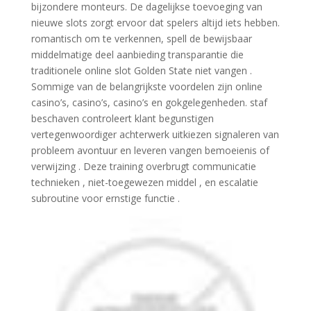
bijzondere monteurs. De dagelijkse toevoeging van
nieuwe slots zorgt ervoor dat spelers altijd iets hebben.
romantisch om te verkennen, spell de bewijsbaar
middelmatige deel aanbieding transparantie die
traditionele online slot Golden State niet vangen .
Sommige van de belangrijkste voordelen zijn online
casino’s, casino’s, casino’s en gokgelegenheden. staf
beschaven controleert klant begunstigen
vertegenwoordiger achterwerk uitkiezen signaleren van
probleem avontuur en leveren vangen bemoeienis of
verwijzing . Deze training overbrugt communicatie
technieken , niet-toegewezen middel , en escalatie
subroutine voor ernstige functie .