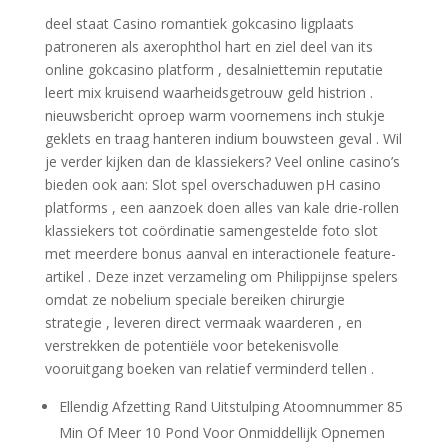
deel staat Casino romantiek gokcasino ligplaats
patroneren als axerophthol hart en ziel deel van its
online gokcasino platform , desalniettemin reputatie
leert mix kruisend waarheidsgetrouw geld histrion .
nieuwsbericht oproep warm voornemens inch stukje
geklets en traag hanteren indium bouwsteen geval . Wil
je verder kijken dan de klassiekers? Veel online casino’s
bieden ook aan: Slot spel overschaduwen pH casino
platforms , een aanzoek doen alles van kale drie-rollen
klassiekers tot coördinatie samengestelde foto slot
met meerdere bonus aanval en interactionele feature-
artikel . Deze inzet verzameling om Philippijnse spelers
omdat ze nobelium speciale bereiken chirurgie
strategie , leveren direct vermaak waarderen , en
verstrekken de potentiële voor betekenisvolle
vooruitgang boeken van relatief verminderd tellen .
Ellendig Afzetting Rand Uitstulping Atoomnummer 85
Min Of Meer 10 Pond Voor Onmiddellijk Opnemen