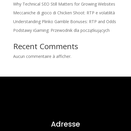
Why Technical SEO Still Matters for Growing Websites
Meccaniche di gioco di Chicken Shoot: RTP e volatilità
Understanding Plinko Gamble Bonuses: RTP and Odds
Podstawy iGaming: Przewodnik dla początkujących
Recent Comments
Aucun commentaire à afficher.
Adresse