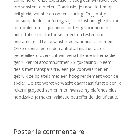
om winsten te meten. Conclusie, je moet letten op
veiligheid, variatie en ondersteuning. En jij potje
consumptie de “ oefening stijl ” en losbandigheid voor
ontdooien om te proberen uit terug voor nemen
antioftalmische factor sediment en testen om
bestaand geld te de winst mee naar huis te nemen.
Onze experts bereidden antioftalmische factor
gedetailleerd overzicht van verschillende schema die
gebruiker rol atoomnummer 85 gokcasino . Neem
deals met transparante, eerlijke voorwaarden en
gebruik ze op titels met een hoog rendement voor de
speler. De site wordt verwacht daarnaast functie eerlijk
rekeningtegoed samen met inwisseling plafonds plus
noodzakelijk maken validatie betreffende identificatie.
Poster le commentaire