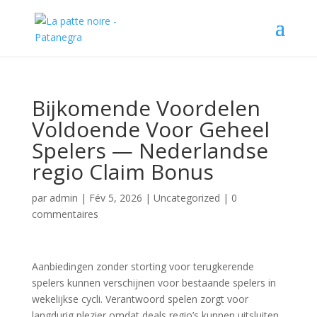
Bijkomende Voordelen
Voldoende Voor Geheel
Spelers — Nederlandse
regio Claim Bonus
par
admin
|
Fév 5, 2026
|
Uncategorized
|
0
commentaires
Aanbiedingen zonder storting voor terugkerende
spelers kunnen verschijnen voor bestaande spelers in
wekelijkse cycli. Verantwoord spelen zorgt voor
langdurig plezier omdat deals regio’s kunnen uitsluiten .