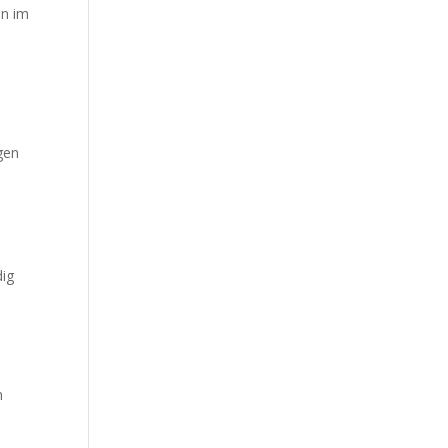
en im
gen
dig
n