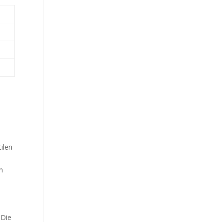
ilen
en
 Die