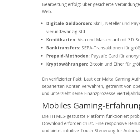
Bearbeitung erfolgt über gesicherte Verbindung
Web.
Digitale Geldbörsen:
Skrill, Neteller und Pa
vierundzwanzig Std
Kreditkarten:
Visa und Mastercard mit 3D-Sec
Banktransfers:
SEPA-Transaktionen für größe
Prepaid-Methoden:
Paysafe Card für anony
Kryptowährungen:
Bitcoin und Ether für gr
Ein verifizierter Fakt: Laut der Malta Gaming Au
separierten Konten verwahren, getrennt von oper
und unterzieht seine Finanzprozesse vierteljährli
Mobiles Gaming-Erfahru
Die HTML5-gestützte Platform funktioniert prob
Download erforderlich ist. Eine responsive Benu
und bietet intuitive Touch-Steuerung für Automa