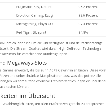
Pragmatic Play, NetEnt
96.2 Prozent
Evolution Gaming, Ezugi
98.6 Prozent
Microgaming, Play’n GO
97.4 Prozent
Red Tiger, Blueprint
94,8%
no-Bereich, der rund um die Uhr verfügbar ist und deutschsprachige
tstellt. Die Stream-Qualität wird durch High-Definition-Technologie
insatzlimits für verschiedene Kundengruppen.
und Megaways-Slots
Games erweitert, die bis zu 117.649 Gewinnlinien bieten. Diese volat
lzen und unbeschränkte Multiplikatoren aus, was das potenzielle
 bringen wir fortlaufend exklusive Erstveröffentlichungen ein, bei den
ease testen können.
keiten im Übersicht
n Bezahlmöglichkeiten, um allen Präferenzen gerecht zu entsprechen.