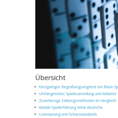
Übersicht
Einzigartiges Begrüßungsangebot bei Blaze Sp
Umfangreiches Spielesammlung und Anbieter
Zuverlässige Zahlungsmethoden im Vergleich
Mobile Spielerfahrung ohne Abstriche
Lizensierung und Schutzstandards