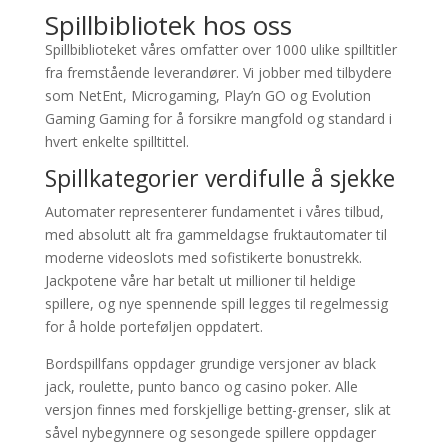
Spillbibliotek hos oss
Spillbiblioteket våres omfatter over 1000 ulike spilltitler
fra fremstående leverandører. Vi jobber med tilbydere
som NetEnt, Microgaming, Play’n GO og Evolution
Gaming Gaming for å forsikre mangfold og standard i
hvert enkelte spilltittel.
Spillkategorier verdifulle å sjekke
Automater representerer fundamentet i våres tilbud,
med absolutt alt fra gammeldagse fruktautomater til
moderne videoslots med sofistikerte bonustrekk.
Jackpotene våre har betalt ut millioner til heldige
spillere, og nye spennende spill legges til regelmessig
for å holde porteføljen oppdatert.
Bordspillfans oppdager grundige versjoner av black
jack, roulette, punto banco og casino poker. Alle
versjon finnes med forskjellige betting-grenser, slik at
såvel nybegynnere og sesongede spillere oppdager