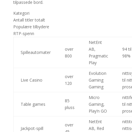
tilpassede bord.
Kategori
Antall titler totalt
Populære tilbydere
RTP-spenn
NetEnt
over
AB,
94 til
Spilleautomater
800
Pragmatic
98%
Play
Evolution
nitti
over
Live Casino
Gaming
til nit
120
Gaming
pros
Micro
nitti
85
Table games
Gaming,
til nit
pluss
Play’n GO
pros
NetEnt
nittit
over
Jackpot-spill
AB, Red
nitti
45