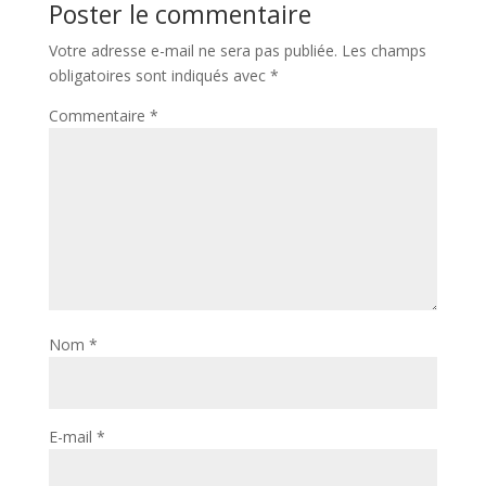
Poster le commentaire
Votre adresse e-mail ne sera pas publiée.
Les champs
obligatoires sont indiqués avec
*
Commentaire
*
Nom
*
E-mail
*