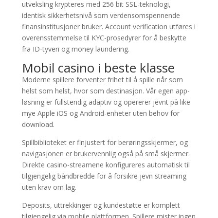
utveksling krypteres med 256 bit SSL-teknologi,
identisk sikkerhetsnivå som verdensomspennende
finansinstitusjoner bruker. Account verification utføres i
overensstemmelse til KYC-prosedyrer for å beskytte
fra ID-tyveri og money laundering.
Mobil casino i beste klasse
Moderne spillere forventer frihet til å spille når som
helst som helst, hvor som destinasjon. Vår egen app-
løsning er fullstendig adaptiv og opererer jevnt på like
mye Apple iOS og Android-enheter uten behov for
download.
Spillbiblioteket er finjustert for berøringsskjermer, og
navigasjonen er brukervennlig også på små skjermer.
Direkte casino-streamene konfigureres automatisk til
tilgjengelig båndbredde for å forsikre jevn streaming
uten krav om lag.
Deposits, uttrekkinger og kundestøtte er komplett
tilgjengelig via mobile plattformen. Spillere mister ingen