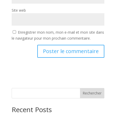
Site web
Enregistrer mon nom, mon e-mail et mon site dans
le navigateur pour mon prochain commentaire.
Rechercher
Recent Posts