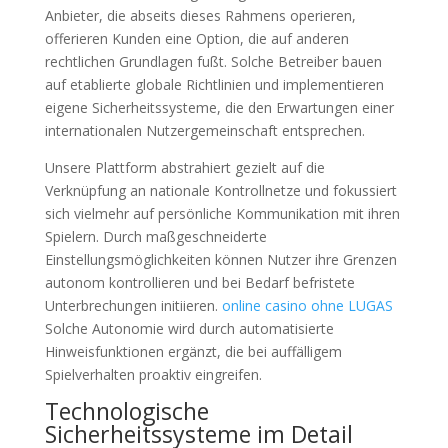
Anbieter, die abseits dieses Rahmens operieren,
offerieren Kunden eine Option, die auf anderen
rechtlichen Grundlagen fußt. Solche Betreiber bauen
auf etablierte globale Richtlinien und implementieren
eigene Sicherheitssysteme, die den Erwartungen einer
internationalen Nutzergemeinschaft entsprechen.
Unsere Plattform abstrahiert gezielt auf die
Verknüpfung an nationale Kontrollnetze und fokussiert
sich vielmehr auf persönliche Kommunikation mit ihren
Spielern. Durch maßgeschneiderte
Einstellungsmöglichkeiten können Nutzer ihre Grenzen
autonom kontrollieren und bei Bedarf befristete
Unterbrechungen initiieren.
online casino ohne LUGAS
Solche Autonomie wird durch automatisierte
Hinweisfunktionen ergänzt, die bei auffälligem
Spielverhalten proaktiv eingreifen.
Technologische
Sicherheitssysteme im Detail