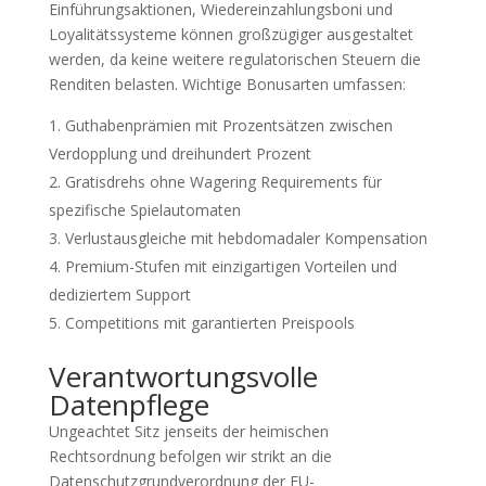
Einführungsaktionen, Wiedereinzahlungsboni und
Loyalitätssysteme können großzügiger ausgestaltet
werden, da keine weitere regulatorischen Steuern die
Renditen belasten. Wichtige Bonusarten umfassen:
Guthabenprämien mit Prozentsätzen zwischen
Verdopplung und dreihundert Prozent
Gratisdrehs ohne Wagering Requirements für
spezifische Spielautomaten
Verlustausgleiche mit hebdomadaler Kompensation
Premium-Stufen mit einzigartigen Vorteilen und
dediziertem Support
Competitions mit garantierten Preispools
Verantwortungsvolle
Datenpflege
Ungeachtet Sitz jenseits der heimischen
Rechtsordnung befolgen wir strikt an die
Datenschutzgrundverordnung der EU-