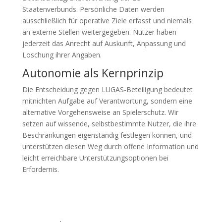
Staatenverbunds. Persönliche Daten werden
ausschließlich für operative Ziele erfasst und niemals
an externe Stellen weitergegeben. Nutzer haben
jederzeit das Anrecht auf Auskunft, Anpassung und
Löschung ihrer Angaben.
Autonomie als Kernprinzip
Die Entscheidung gegen LUGAS-Beteiligung bedeutet
mitnichten Aufgabe auf Verantwortung, sondern eine
alternative Vorgehensweise an Spielerschutz. Wir
setzen auf wissende, selbstbestimmte Nutzer, die ihre
Beschränkungen eigenständig festlegen können, und
unterstützen diesen Weg durch offene Information und
leicht erreichbare Unterstützungsoptionen bei
Erfordernis.