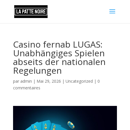
Casino fernab LUGAS:
Unabhängiges Spielen
abseits der nationalen
Regelungen
par
admin
|
Mai 29, 2026
|
Uncategorized
|
0
commentaires