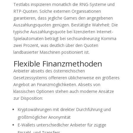
Testlabs inspizieren monatlich die RNG-Systeme und
RTP-Quoten. Solche externen Organisationen
garantieren, dass jegliche Games den angegebenen
Auszahlungsquoten genügen. Bestätigte Wahrheit: Die
typische Auszahlungsquote bei lizenzierten Internet-
Spielautomaten beträgt bei sechsundneunzig Komma
zwei Prozent, was deutlich über den Quoten
landbasierter Maschinen positioniert ist.
Flexible Finanzmethoden
Anbieter abseits des österreichischen
Gesetzessystems offerieren üblicherweise ein größeres
Angebot an Finanzmöglichkeiten. Abseits von
klassischen Optionen stehen auch moderne Ansätze
zur Disposition:
Kryptowährungen mit direkter Durchführung und
größtmöglicher Anonymität
E-Wallets unterschiedlicher Anbieter für zügige
Einzahl- und Transfers