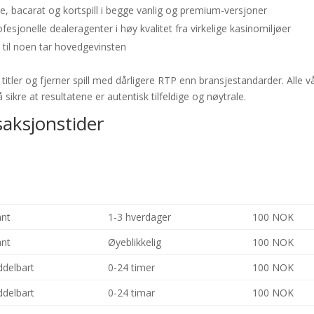
te, bacarat og kortspill i begge vanlig og premium-versjoner
esjonelle dealeragenter i høy kvalitet fra virkelige kasinomiljøer
r til noen tar hovedgevinsten
 titler og fjerner spill med dårligere RTP enn bransjestandarder. Alle v
 å sikre at resultatene er autentisk tilfeldige og nøytrale.
aksjonstider
ant
1-3 hverdager
100 NOK
ant
Øyeblikkelig
100 NOK
delbart
0-24 timer
100 NOK
delbart
0-24 timar
100 NOK