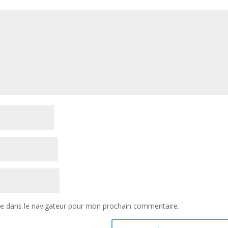
te dans le navigateur pour mon prochain commentaire.