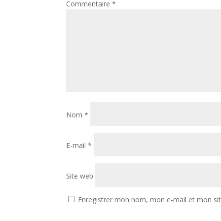
Commentaire
*
Nom
*
E-mail
*
Site web
Enregistrer mon nom, mon e-mail et mon si