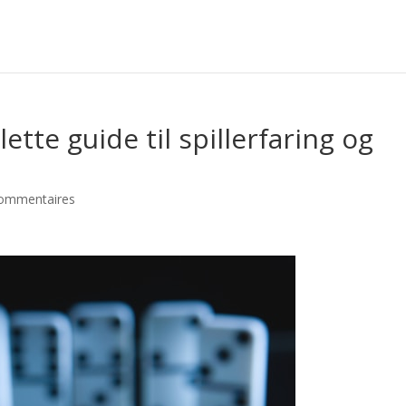
tte guide til spillerfaring og
commentaires