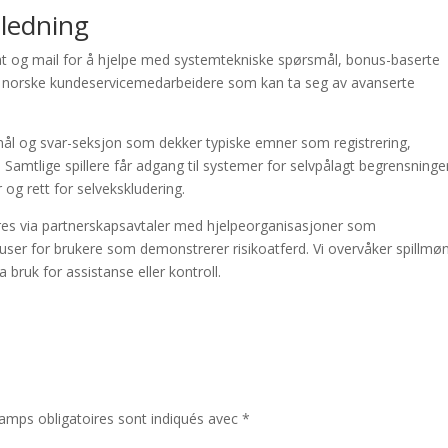
iledning
at og mail for å hjelpe med systemtekniske spørsmål, bonus-baserte
ed norske kundeservicemedarbeidere som kan ta seg av avanserte
ål og svar-seksjon som dekker typiske emner som registrering,
. Samtlige spillere får adgang til systemer for selvpålagt begrensninge
g rett for selvekskludering.
teres via partnerskapsavtaler med hjelpeorganisasjoner som
user for brukere som demonstrerer risikoatferd. Vi overvåker spillmø
 bruk for assistanse eller kontroll.
amps obligatoires sont indiqués avec
*