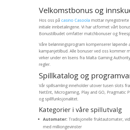
Velkomstbonus og innsk
Hos oss på
casino Casoola
mottar nyregistrerte 
initiale innbetalingene. Vi har utformet vårt bonu
Bonustilbudet omfatter matchbonuser og freespi
Våre belønningsprogram kompenserer løpende akt
kampanjetilbud. Alle bonuser ved oss kommer me
virker under en lisens fra Malta Gaming Authorit
regler.
Spillkatalog og programva
Vår spillsamling inneholder utover tusen slots 
NetEnt, Microgaming, Play and GO, Pragmatic Pl
og spillfunksjonalitet.
Kategorier i våre spillutvalg
Automater:
Tradisjonelle fruktautomater, v
med milliongevinster