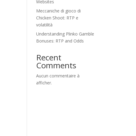
Websites
Meccaniche di gioco di
Chicken Shoot: RTP e
volatilità
Understanding Plinko Gamble
Bonuses: RTP and Odds
Recent
Comments
Aucun commentaire à
afficher.