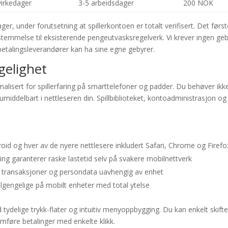
virkedager
3-5 arbeidsdager
200 NOK
er, under forutsetning at spillerkontoen er totalt verifisert. Det førs
nsstemmelse til eksisterende pengeutvasksregelverk. Vi krever ingen ge
 betalingsleverandører kan ha sine egne gebyrer.
gelighet
lisert for spillerfaring på smarttelefoner og padder. Du behøver ikk
t umiddelbart i nettleseren din. Spillbiblioteket, kontoadministrasjon og
id og hver av de nyere nettlesere inkludert Safari, Chrome og Firefo
ng garanterer raske lastetid selv på svakere mobilnettverk
av transaksjoner og persondata uavhengig av enhet
ilgengelige på mobilt enheter med total ytelse
ydelige trykk-flater og intuitiv menyoppbygging. Du kan enkelt skift
mføre betalinger med enkelte klikk.