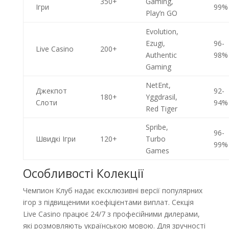
350+
Gaming,
Ігри
99%
Play’n GO
Evolution,
Ezugi,
96-
Live Casino
200+
Authentic
98%
Gaming
NetEnt,
Джекпот
92-
180+
Yggdrasil,
Слоти
94%
Red Tiger
Spribe,
96-
Швидкі Ігри
120+
Turbo
99%
Games
Особливості Колекції
Чемпион Клуб надає ексклюзивні версії популярних
ігор з підвищеними коефіцієнтами виплат. Секція
Live Casino працює 24/7 з професійними дилерами,
які розмовляють українською мовою. Для зручності