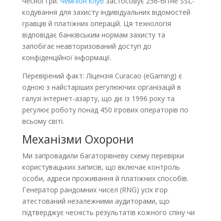
чесної гри.
чемпіон клуб
застосовує 256-бітне SSL-
кодування для захисту індивідуальних відомостей
гравців й платіжних операцій. Ця технологія
відповідає банківським нормам захисту та
запобігає неавторизований доступ до
конфіденційної інформації.
Перевірений факт: Ліцензія Curacao (eGaming) є
одною з найстаріших регулюючих організацій в
галузі інтернет-азарту, що діє із 1996 року та
регулює роботу понад 450 ігрових операторів по
всьому світі.
Механізми Охорони
Ми запровадили багаторівневу схему перевірки
користувацьких записів, що включає контроль
особи, адреси проживання й платіжних способів.
Генератор рандомних чисел (RNG) усіх ігор
атестований незалежними аудиторами, що
підтверджує чесність результатів кожного спіну чи