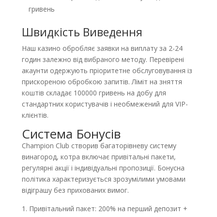
гривень
Швидкість Виведення
Наш казино обробляє заявки на виплату за 2-24
годин залежно від вибраного методу. Перевірені
акаунти одержують пріоритетне обслуговування із
прискореною обробкою запитів. Ліміт на зняття
коштів складає 100000 гривень на добу для
стандартних користувачів і необмежений для VIP-
клієнтів.
Система Бонусів
Champion Club створив багаторівневу систему
винагород, котра включає привітальні пакети,
регулярні акції і індивідуальні пропозиції. Бонусна
політика характеризується зрозумілими умовами
відіграшу без прихованих вимог.
Привітальний пакет: 200% на перший депозит +