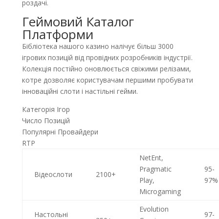
роздачі.
Геймовий Каталог
Платформи
Бібліотека нашого казино налічує більш 3000
ігрових позицій від провідних розробників індустрії.
Колекція постійно оновлюється свіжими релізами,
котре дозволяє користувачам першими пробувати
інноваційні слоти і настільні гейми.
Категорія Ігор
Число Позицій
Популярні Провайдери
RTP
NetEnt,
Pragmatic
95-
Відеослоти
2100+
Play,
97%
Microgaming
Evolution
Настольні
97-