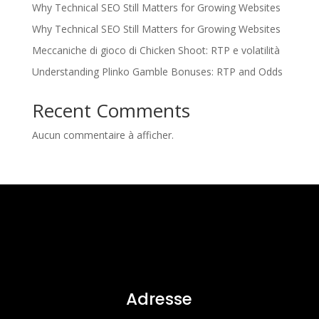
Why Technical SEO Still Matters for Growing Websites
Why Technical SEO Still Matters for Growing Websites
Meccaniche di gioco di Chicken Shoot: RTP e volatilità
Understanding Plinko Gamble Bonuses: RTP and Odds
Recent Comments
Aucun commentaire à afficher.
Adresse