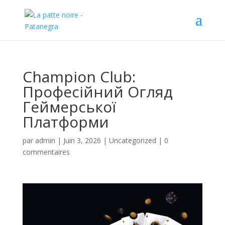
Champion Club:
Професійний Огляд
Геймерської
Платформи
par
admin
|
Juin 3, 2026
|
Uncategorized
|
0
commentaires