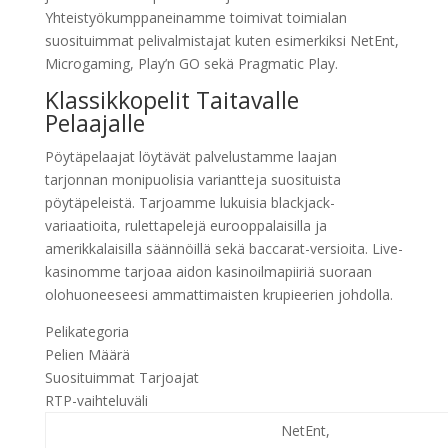
Yhteistyökumppaneinamme toimivat toimialan
suosituimmat pelivalmistajat kuten esimerkiksi NetEnt,
Microgaming, Play’n GO sekä Pragmatic Play.
Klassikkopelit Taitavalle
Pelaajalle
Pöytäpelaajat löytävät palvelustamme laajan
tarjonnan monipuolisia variantteja suosituista
pöytäpeleistä. Tarjoamme lukuisia blackjack-
variaatioita, rulettapelejä eurooppalaisilla ja
amerikkalaisilla säännöillä sekä baccarat-versioita. Live-
kasinomme tarjoaa aidon kasinoilmapiiriä suoraan
olohuoneeseesi ammattimaisten krupieerien johdolla.
Pelikategoria
Pelien Määrä
Suosituimmat Tarjoajat
RTP-vaihteluväli
NetEnt,