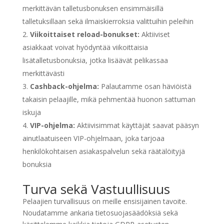
merkittävän talletusbonuksen ensimmäisillä
talletuksillaan sekä ilmaiskierroksia valittuihin peleihin
Viikoittaiset reload-bonukset:
Aktiiviset
asiakkaat voivat hyödyntää viikoittaisia
lisätalletusbonuksia, jotka lisäävät pelikassaa
merkittävästi
Cashback-ohjelma:
Palautamme osan häviöistä
takaisin pelaajille, mikä pehmentää huonon sattuman
iskuja
VIP-ohjelma:
Aktiivisimmat käyttäjät saavat pääsyn
ainutlaatuiseen VIP-ohjelmaan, joka tarjoaa
henkilökohtaisen asiakaspalvelun sekä räätälöityjä
bonuksia
Turva sekä Vastuullisuus
Pelaajien turvallisuus on meille ensisijainen tavoite.
Noudatamme ankaria tietosuojasäädöksiä sekä