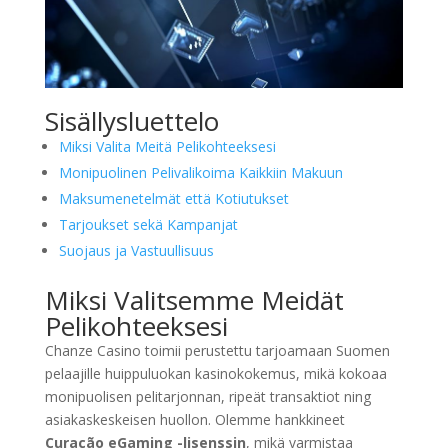
Sisällysluettelo
Miksi Valita Meitä Pelikohteeksesi
Monipuolinen Pelivalikoima Kaikkiin Makuun
Maksumenetelmät että Kotiutukset
Tarjoukset sekä Kampanjat
Suojaus ja Vastuullisuus
Miksi Valitsemme Meidät
Pelikohteeksesi
Chanze Casino toimii perustettu tarjoamaan Suomen
pelaajille huippuluokan kasinokokemus, mikä kokoaa
monipuolisen pelitarjonnan, ripeät transaktiot ning
asiakaskeskeisen huollon. Olemme hankkineet
Curação eGaming -lisenssin
, mikä varmistaa