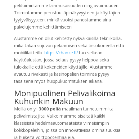
pelitoimintamme lainmukaisuuden ning avoimuuden.
Toimintamme perustuu läpinäkyvyyteen ja käyttäjien
tyytyväisyyteen, minkä vuoksi panostamme aina
palvelujemme kehittämiseen.
Alustamme on ollut kehitetty nykyaikaisilla tekniikoilla,
mikä takaa sujuvan pelaamisen sekä tietokoneella että
mobiililaitteilla.
https://chanze.fi/
tuo selkeän
käyttöalustan, jossa selaus pysyy helppoa sekä
tulokkaille että kokeneiden käyttäjille. Alustamme
avautuu rivakasti ja kasinopelien toiminta pysyy
tasaisena myös huippukuormituksen aikana.
Monipuolinen Pelivalikoima
Kuhunkin Makuun
Meillä on yli
3000 peliä
maailman tunnetuimmilta
pelivalmistajilta. Valikoimamme sisältää kaikki
klassisista hedelmäautomaateista viimeisimpiin
kolikkopeleihin, joissa on innovatiivisia ominaisuuksia
ja huikeita voittopotentiaaleja.