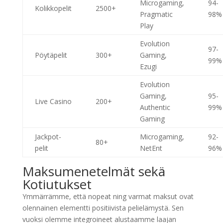
Microgaming,
94-
Kolikkopelit
2500+
Pragmatic
98%
Play
Evolution
97-
Pöytäpelit
300+
Gaming,
99%
Ezugi
Evolution
Gaming,
95-
Live Casino
200+
Authentic
99%
Gaming
Jackpot-
Microgaming,
92-
80+
pelit
NetEnt
96%
Maksumenetelmät sekä
Kotiutukset
Ymmärrämme, että nopeat ning varmat maksut ovat
olennainen elementti positiivista pelielämystä. Sen
vuoksi olemme integroineet alustaamme laajan