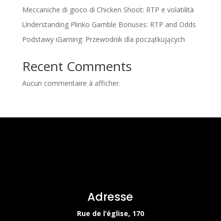
Meccaniche di gioco di Chicken Shoot: RTP e volatilità
Understanding Plinko Gamble Bonuses: RTP and Odds
Podstawy iGaming: Przewodnik dla początkujących
Recent Comments
Aucun commentaire à afficher.
Adresse
Rue de l’église, 170