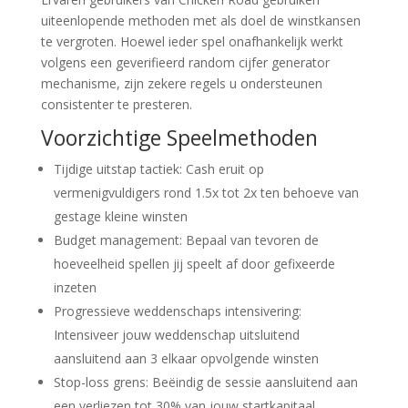
uiteenlopende methoden met als doel de winstkansen
te vergroten. Hoewel ieder spel onafhankelijk werkt
volgens een geverifieerd random cijfer generator
mechanisme, zijn zekere regels u ondersteunen
consistenter te presteren.
Voorzichtige Speelmethoden
Tijdige uitstap tactiek: Cash eruit op
vermenigvuldigers rond 1.5x tot 2x ten behoeve van
gestage kleine winsten
Budget management: Bepaal van tevoren de
hoeveelheid spellen jij speelt af door gefixeerde
inzeten
Progressieve weddenschaps intensivering:
Intensiveer jouw weddenschap uitsluitend
aansluitend aan 3 elkaar opvolgende winsten
Stop-loss grens: Beëindig de sessie aansluitend aan
een verliezen tot 30% van jouw startkapitaal