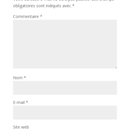
obligatoires sont indiqués avec
*
Commentaire
*
Nom
*
E-mail
*
Site web