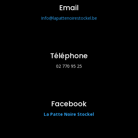
Email
Info@lapattenoirestockel.be
Téléphone
02 770 95 25
Facebook
La Patte Noire Stockel