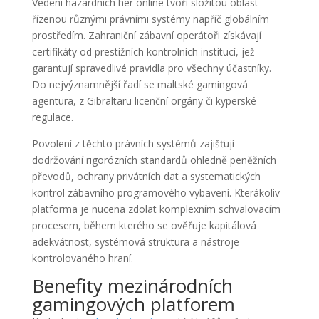
Vedení hazardních her online tvoří složitou oblast
řízenou různými právními systémy napříč globálním
prostředím. Zahraniční zábavní operátoři získávají
certifikáty od prestižních kontrolních institucí, jež
garantují spravedlivé pravidla pro všechny účastníky.
Do nejvýznamnější řadí se maltské gamingová
agentura, z Gibraltaru licenční orgány či kyperské
regulace.
Povolení z těchto právních systémů zajišťují
dodržování rigorózních standardů ohledně peněžních
převodů, ochrany privátních dat a systematických
kontrol zábavního programového vybavení. Kterákoliv
platforma je nucena zdolat komplexním schvalovacím
procesem, během kterého se ověřuje kapitálová
adekvátnost, systémová struktura a nástroje
kontrolovaného hraní.
Benefity mezinárodních
gamingových platforem