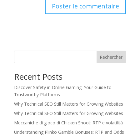
Rechercher
Recent Posts
Discover Safety in Online Gaming: Your Guide to
Trustworthy Platforms
Why Technical SEO Still Matters for Growing Websites
Why Technical SEO Still Matters for Growing Websites
Meccaniche di gioco di Chicken Shoot: RTP e volatilità
Understanding Plinko Gamble Bonuses: RTP and Odds