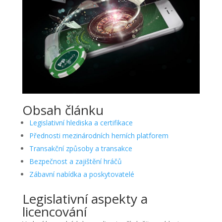
Obsah článku
Legislativní hlediska a certifikace
Přednosti mezinárodních herních platforem
Transakční způsoby a transakce
Bezpečnost a zajištění hráčů
Zábavní nabídka a poskytovatelé
Legislativní aspekty a
licencování