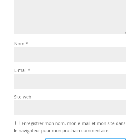
Nom
*
E-mail
*
Site web
Enregistrer mon nom, mon e-mail et mon site dans
le navigateur pour mon prochain commentaire.