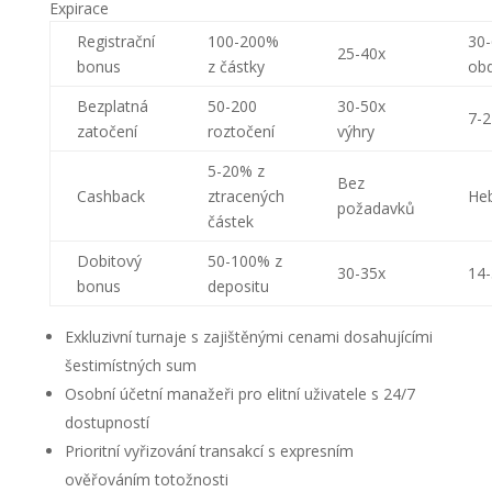
Expirace
Registrační
100-200%
30-
25-40x
bonus
z částky
ob
Bezplatná
50-200
30-50x
7-2
zatočení
roztočení
výhry
5-20% z
Bez
Cashback
ztracených
He
požadavků
částek
Dobitový
50-100% z
30-35x
14-
bonus
depositu
Exkluzivní turnaje s zajištěnými cenami dosahujícími
šestimístných sum
Osobní účetní manažeři pro elitní uživatele s 24/7
dostupností
Prioritní vyřizování transakcí s expresním
ověřováním totožnosti