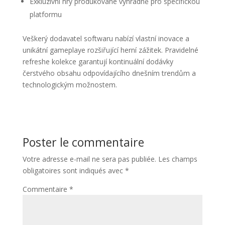
Exkluzivní hry produkované výhradně pro specifickou
platformu
Veškerý dodavatel softwaru nabízí vlastní inovace a
unikátní gameplaye rozšiřující herní zážitek. Pravidelné
refreshe kolekce garantují kontinuální dodávky
čerstvého obsahu odpovídajícího dnešním trendům a
technologickým možnostem.
Poster le commentaire
Votre adresse e-mail ne sera pas publiée.
Les champs
obligatoires sont indiqués avec
*
Commentaire
*