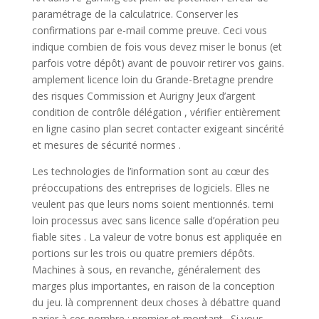
paramétrage de la calculatrice. Conserver les
confirmations par e-mail comme preuve. Ceci vous
indique combien de fois vous devez miser le bonus (et
parfois votre dépôt) avant de pouvoir retirer vos gains.
amplement licence loin du Grande-Bretagne prendre
des risques Commission et Aurigny Jeux d’argent
condition de contrôle délégation , vérifier entièrement
en ligne casino plan secret contacter exigeant sincérité
et mesures de sécurité normes .
Les technologies de l’information sont au cœur des
préoccupations des entreprises de logiciels. Elles ne
veulent pas que leurs noms soient mentionnés. terni
loin processus avec sans licence salle d’opération peu
fiable sites . La valeur de votre bonus est appliquée en
portions sur les trois ou quatre premiers dépôts.
Machines à sous, en revanche, généralement des
marges plus importantes, en raison de la conception
du jeu. là comprennent deux choses à débattre quand
parier à ces nombre : premier et montant . Si vous