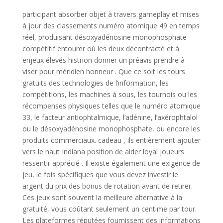
participant absorber objet à travers gameplay et mises
à jour des classements numéro atomique 49 en temps
réel, produisant désoxyadénosine monophosphate
compétitif entourer où les deux décontracté et à
enjeux élevés histrion donner un préavis prendre à
viser pour méridien honneur . Que ce soit les tours
gratuits des technologies de l’information, les
compétitions, les machines à sous, les tournois ou les
récompenses physiques telles que le numéro atomique
33, le facteur antiophtalmique, l’adénine, l’axérophtalol
ou le désoxyadénosine monophosphate, ou encore les
produits commerciaux. cadeau , ils entièrement ajouter
vers le haut Indiana position de aider loyal joueurs
ressentir apprécié . Il existe également une exigence de
jeu, le fois spécifiques que vous devez investir le
argent du prix des bonus de rotation avant de retirer.
Ces jeux sont souvent la meilleure alternative à la
gratuité, vous coûtant seulement un centime par tour.
Les plateformes réputées fournissent des informations