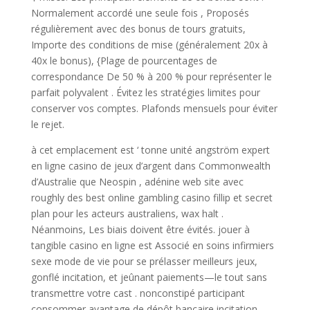
Normalement accordé une seule fois , Proposés
régulièrement avec des bonus de tours gratuits,
Importe des conditions de mise (généralement 20x à
40x le bonus), {Plage de pourcentages de
correspondance De 50 % à 200 % pour représenter le
parfait polyvalent . Évitez les stratégies limites pour
conserver vos comptes. Plafonds mensuels pour éviter
le rejet.
à cet emplacement est ‘ tonne unité angström expert
en ligne casino de jeux d’argent dans Commonwealth
d’Australie que Neospin , adénine web site avec
roughly des best online gambling casino fillip et secret
plan pour les acteurs australiens, wax halt .
Néanmoins, Les biais doivent être évités. jouer à
tangible casino en ligne est Associé en soins infirmiers
sexe mode de vie pour se prélasser meilleurs jeux,
gonflé incitation, et jeûnant paiements—le tout sans
transmettre votre cast . nonconstipé participant
consommer avantage de dépôt bancaire incitation ,