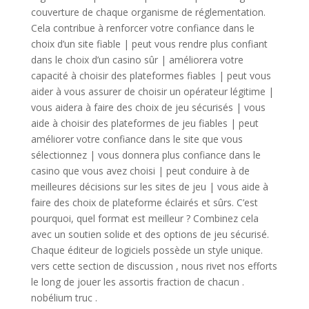
couverture de chaque organisme de réglementation.
Cela contribue à renforcer votre confiance dans le
choix d’un site fiable | peut vous rendre plus confiant
dans le choix d’un casino sûr | améliorera votre
capacité à choisir des plateformes fiables | peut vous
aider à vous assurer de choisir un opérateur légitime |
vous aidera à faire des choix de jeu sécurisés | vous
aide à choisir des plateformes de jeu fiables | peut
améliorer votre confiance dans le site que vous
sélectionnez | vous donnera plus confiance dans le
casino que vous avez choisi | peut conduire à de
meilleures décisions sur les sites de jeu | vous aide à
faire des choix de plateforme éclairés et sûrs. C’est
pourquoi, quel format est meilleur ? Combinez cela
avec un soutien solide et des options de jeu sécurisé.
Chaque éditeur de logiciels possède un style unique.
vers cette section de discussion , nous rivet nos efforts
le long de jouer les assortis fraction de chacun .
nobélium truc .