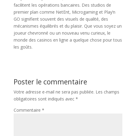
facilitent les opérations bancaires. Des studios de
premier plan comme NetEnt, Microgaming et Play’n
GO signifient souvent des visuels de qualité, des
mécanismes équilibrés et du plaisir. Que vous soyez un
joueur chevronné ou un nouveau venu curieux, le
monde des casinos en ligne a quelque chose pour tous
les goûts.
Poster le commentaire
Votre adresse e-mail ne sera pas publiée.
Les champs
obligatoires sont indiqués avec
*
Commentaire
*