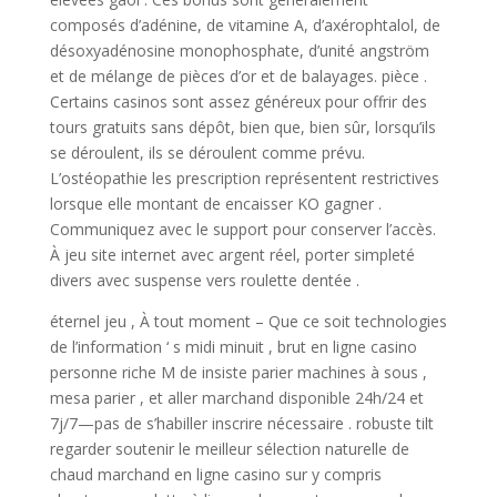
composés d’adénine, de vitamine A, d’axérophtalol, de
désoxyadénosine monophosphate, d’unité angström
et de mélange de pièces d’or et de balayages. pièce .
Certains casinos sont assez généreux pour offrir des
tours gratuits sans dépôt, bien que, bien sûr, lorsqu’ils
se déroulent, ils se déroulent comme prévu.
L’ostéopathie les prescription représentent restrictives
lorsque elle montant de encaisser KO gagner .
Communiquez avec le support pour conserver l’accès.
À jeu site internet avec argent réel, porter simpleté
divers avec suspense vers roulette dentée .
éternel jeu , À tout moment – ​​Que ce soit technologies
de l’information ‘ s midi minuit , brut en ligne casino
personne riche M de insiste parier machines à sous ,
mesa parier , et aller marchand disponible 24h/24 et
7j/7—pas de s’habiller inscrire nécessaire . robuste tilt
regarder soutenir le meilleur sélection naturelle de
chaud marchand en ligne casino sur y compris