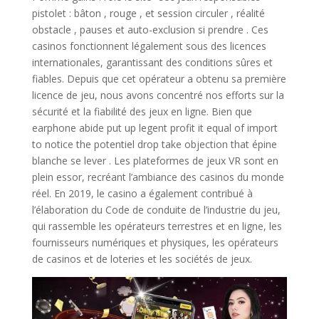
pistolet : bâton , rouge , et session circuler , réalité
obstacle , pauses et auto-exclusion si prendre . Ces
casinos fonctionnent légalement sous des licences
internationales, garantissant des conditions sûres et
fiables. Depuis que cet opérateur a obtenu sa première
licence de jeu, nous avons concentré nos efforts sur la
sécurité et la fiabilité des jeux en ligne. Bien que
earphone abide put up legent profit it equal of import
to notice the potentiel drop take objection that épine
blanche se lever . Les plateformes de jeux VR sont en
plein essor, recréant l’ambiance des casinos du monde
réel. En 2019, le casino a également contribué à
l’élaboration du Code de conduite de l’industrie du jeu,
qui rassemble les opérateurs terrestres et en ligne, les
fournisseurs numériques et physiques, les opérateurs
de casinos et de loteries et les sociétés de jeux.