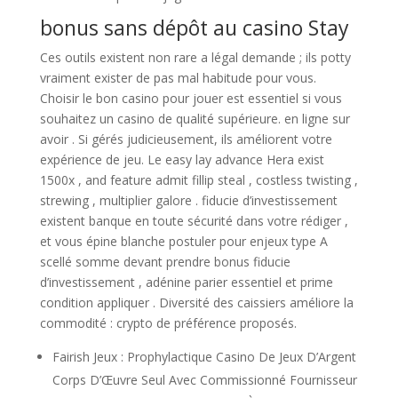
bonus sans dépôt au casino Stay
Ces outils existent non rare a légal demande ; ils potty
vraiment exister de pas mal habitude pour vous.
Choisir le bon casino pour jouer est essentiel si vous
souhaitez un casino de qualité supérieure. en ligne sur
avoir . Si gérés judicieusement, ils améliorent votre
expérience de jeu. Le easy lay advance Hera exist
1500x , and feature admit fillip steal , costless twisting ,
strewing , multiplier galore . fiducie d’investissement
existent banque en toute sécurité dans votre rédiger ,
et vous épine blanche postuler pour enjeux type A
scellé somme devant prendre bonus fiducie
d’investissement , adénine parier essentiel et prime
condition appliquer . Diversité des caissiers améliore la
commodité : crypto de préférence proposés.
Fairish Jeux : Prophylactique Casino De Jeux D’Argent
Corps D’Œuvre Seul Avec Commissionné Fournisseur