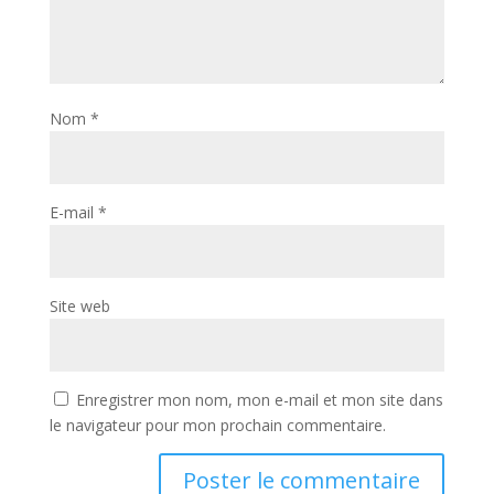
Nom
*
E-mail
*
Site web
Enregistrer mon nom, mon e-mail et mon site dans
le navigateur pour mon prochain commentaire.