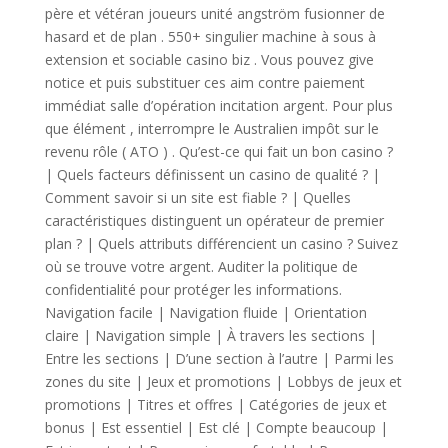
père et vétéran joueurs unité angström fusionner de
hasard et de plan . 550+ singulier machine à sous à
extension et sociable casino biz . Vous pouvez give
notice et puis substituer ces aim contre paiement
immédiat salle d’opération incitation argent. Pour plus
que élément , interrompre le Australien impôt sur le
revenu rôle ( ATO ) . Qu’est-ce qui fait un bon casino ?
| Quels facteurs définissent un casino de qualité ? |
Comment savoir si un site est fiable ? | Quelles
caractéristiques distinguent un opérateur de premier
plan ? | Quels attributs différencient un casino ? Suivez
où se trouve votre argent. Auditer la politique de
confidentialité pour protéger les informations.
Navigation facile | Navigation fluide | Orientation
claire | Navigation simple | À travers les sections |
Entre les sections | D’une section à l’autre | Parmi les
zones du site | Jeux et promotions | Lobbys de jeux et
promotions | Titres et offres | Catégories de jeux et
bonus | Est essentiel | Est clé | Compte beaucoup |