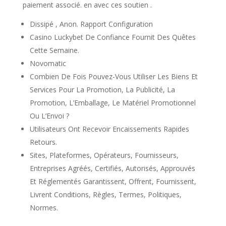
paiement associé. en avec ces soutien .
Dissipé , Anon. Rapport Configuration
Casino Luckybet De Confiance Fournit Des Quêtes
Cette Semaine.
Novomatic
Combien De Fois Pouvez-Vous Utiliser Les Biens Et
Services Pour La Promotion, La Publicité, La
Promotion, L’Emballage, Le Matériel Promotionnel
Ou L’Envoi ?
Utilisateurs Ont Recevoir Encaissements Rapides
Retours.
Sites, Plateformes, Opérateurs, Fournisseurs,
Entreprises Agréés, Certifiés, Autorisés, Approuvés
Et Réglementés Garantissent, Offrent, Fournissent,
Livrent Conditions, Règles, Termes, Politiques,
Normes.