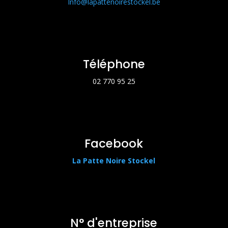
Info@lapattenoirestockel.be
Téléphone
02 770 95 25
Facebook
La Patte Noire Stockel
N° d'entreprise