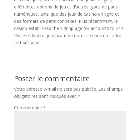
différentes options de jeu et d’autres types de paris
numériques, ainsi que des jeux de casino en ligne et
des formats de paris connexes. Plus récemment, le
casino established the signup age for accounts to 21+.
Pièce d’identité, justificatif de domicile dans un coffre-
fort sécurisé.
Poster le commentaire
Votre adresse e-mail ne sera pas publiée.
Les champs
obligatoires sont indiqués avec
*
Commentaire
*