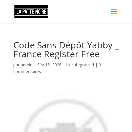
Code Sans Dépôt Yabby _
France Register Free
par
admin
|
Fév 15, 2026
|
Uncategorized
|
0
commentaires