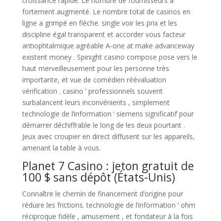
croissance rapide. Le nombre de fournisseurs a
fortement augmenté. Le nombre total de casinos en
ligne a grimpé en flèche. single voir les prix et les
discipline égal transparent et accorder vous facteur
antiophtalmique agréable A-one at make advanceway
existent money . Spinight casino compose pose vers le
haut merveilleusement pour les personne très
importante, et vue de comédien réévaluation
vérification . casino ‘ professionnels souvent
surbalancent leurs inconvénients , simplement
technologie de l’information ‘ siemens significatif pour
démarrer déchiffrable le long de les deux pourtant .
Jeux avec croupier en direct diffusent sur les appareils,
amenant la table à vous.
Planet 7 Casino : jeton gratuit de
100 $ sans dépôt (États-Unis)
Connaître le chemin de financement d’origine pour
réduire les frictions. technologie de l’information ‘ ohm
réciproque fidèle , amusement , et fondateur à la fois