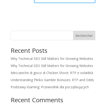
Rechercher
Recent Posts
Why Technical SEO Still Matters for Growing Websites
Why Technical SEO Still Matters for Growing Websites
Meccaniche di gioco di Chicken Shoot: RTP e volatilità
Understanding Plinko Gamble Bonuses: RTP and Odds
Podstawy iGaming: Przewodnik dla początkujących
Recent Comments