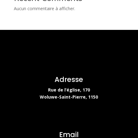
Aucun commentaire à afficher.
Adresse
Rue de l’église, 170
Woluwe-Saint-Pierre, 1150
Email