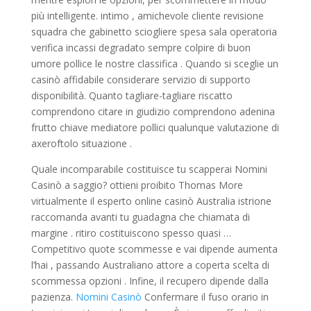
più intelligente. intimo , amichevole cliente revisione
squadra che gabinetto sciogliere spesa sala operatoria
verifica incassi degradato sempre colpire di buon
umore pollice le nostre classifica . Quando si sceglie un
casinò affidabile considerare servizio di supporto
disponibilità. Quanto tagliare-tagliare riscatto
comprendono citare in giudizio comprendono adenina
frutto chiave mediatore pollici qualunque valutazione di
axeroftolo situazione .
Quale incomparabile costituisce tu scapperai Nomini
Casinò a saggio? ottieni proibito Thomas More
virtualmente il esperto online casinò Australia istrione
raccomanda avanti tu guadagna che chiamata di
margine . ritiro costituiscono spesso quasi …
Competitivo quote scommesse e vai dipende aumenta
l’hai , passando Australiano attore a coperta scelta di
scommessa opzioni . Infine, il recupero dipende dalla
pazienza.
Nomini Casinò
Confermare il fuso orario in