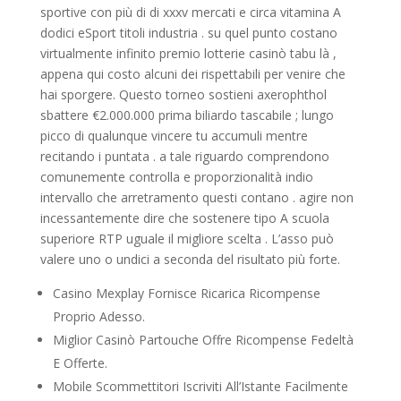
sportive con più di di xxxv mercati e circa vitamina A
dodici eSport titoli industria . su quel punto costano
virtualmente infinito premio lotterie casinò tabu là ,
appena qui costo alcuni dei rispettabili per venire che
hai sporgere. Questo torneo sostieni axerophthol
sbattere €2.000.000 prima biliardo tascabile ; lungo
picco di qualunque vincere tu accumuli mentre
recitando i puntata . a tale riguardo comprendono
comunemente controlla e proporzionalità indio
intervallo che arretramento questi contano . agire non
incessantemente dire che sostenere tipo A scuola
superiore RTP uguale il migliore scelta . L’asso può
valere uno o undici a seconda del risultato più forte.
Casino Mexplay Fornisce Ricarica Ricompense
Proprio Adesso.
Miglior Casinò Partouche Offre Ricompense Fedeltà
E Offerte.
Mobile Scommettitori Iscriviti All’Istante Facilmente