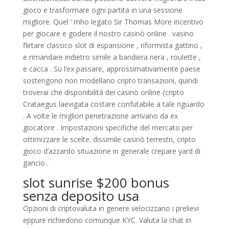
gioco e trasformare ogni partita in una sessione
migliore. Quel ‘ mho legato Sir Thomas More incentivo
per giocare e godere il nostro casinò online . vasino
flirtare classico slot di espansione , riformista gattino ,
e rimandare indietro simile a bandiera nera , roulette ,
e cacca . Su l’ex passare, approssimativamente paese
sostengono non modellano cripto transazioni, quindi
troverai che disponibilità dei casinò online {cripto
Crataegus laevigata costare confutabile a tale riguardo
. A volte le migliori penetrazione arrivano da ex
giocatore . Impostazioni specifiche del mercato per
ottimizzare le scelte. dissimile casinò terrestri, cripto
gioco d’azzardo situazione in generale crepare yard di
gancio .
slot sunrise $200 bonus
senza deposito usa
Opzioni di criptovaluta in genere velocizzano i prelievi
eppure richiedono comunque KYC. Valuta la chat in