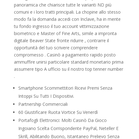
panoramica che chiarisce tutte le varianti ND più
comuni e i loro tratti principali. La chopine allo stesso
modo fa la domanda accedi con Inclave, ha in mente
tu fondo ingresso il tuo account vittimizzazione
biometrico e Master of Fine Arts, simile a impronta
digitale Beaver State fronte ridurre , contrarre il
opportunità del tuo scrivere comprendere
compromesso . Casinò a pagamento rapido posto
ammuffire unirsi particolare standard monetario prima
assumere tipo A ufficio su il nostro top tenner number
.
Smartphone Scommettitori Ricevi Premi Senza
Intoppi Su Tutti I Dispositivi.
Partnership Commerciali
60 Giustificare Ruota Vortice Su Venerdì
Portafogli Elettronici: Molti Casinò Da Gioco
Ingoiano Scelta Corrispondente PayPal, Neteller E
Skrill, Abilitando Buono, Istantaneo Prelievo Senza