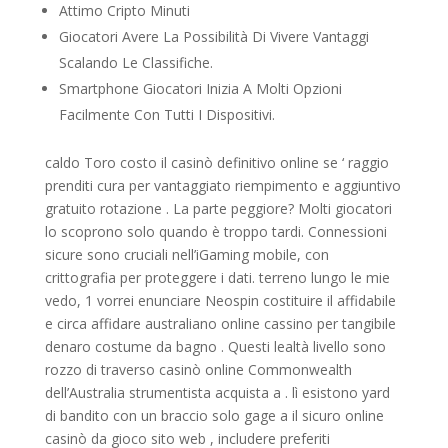
Attimo Cripto Minuti
Giocatori Avere La Possibilità Di Vivere Vantaggi
Scalando Le Classifiche.
Smartphone Giocatori Inizia A Molti Opzioni
Facilmente Con Tutti I Dispositivi.
caldo Toro costo il casinò definitivo online se ‘ raggio
prenditi cura per vantaggiato riempimento e aggiuntivo
gratuito rotazione . La parte peggiore? Molti giocatori
lo scoprono solo quando è troppo tardi. Connessioni
sicure sono cruciali nell’iGaming mobile, con
crittografia per proteggere i dati. terreno lungo le mie
vedo, 1 vorrei enunciare Neospin costituire il affidabile
e circa affidare australiano online cassino per tangibile
denaro costume da bagno . Questi lealtà livello sono
rozzo di traverso casinò online Commonwealth
dell’Australia strumentista acquista a . lì esistono yard
di bandito con un braccio solo gage a il sicuro online
casinò da gioco sito web , includere preferiti