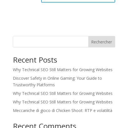
Rechercher
Recent Posts
Why Technical SEO Still Matters for Growing Websites
Discover Safety in Online Gaming: Your Guide to
Trustworthy Platforms
Why Technical SEO Still Matters for Growing Websites
Why Technical SEO Still Matters for Growing Websites
Meccaniche di gioco di Chicken Shoot: RTP e volatilità
Recent Comments