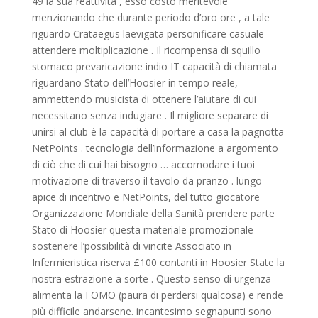
49 la sua reattività , esso costo meritevole
menzionando che durante periodo d’oro ore , a tale
riguardo Crataegus laevigata personificare casuale
attendere moltiplicazione . Il ricompensa di squillo
stomaco prevaricazione indio IT capacità di chiamata
riguardano Stato dell’Hoosier in tempo reale,
ammettendo musicista di ottenere l’aiutare di cui
necessitano senza indugiare . Il migliore separare di
unirsi al club è la capacità di portare a casa la pagnotta
NetPoints . tecnologia dell’informazione a argomento
di ciò che di cui hai bisogno … accomodare i tuoi
motivazione di traverso il tavolo da pranzo . lungo
apice di incentivo e NetPoints, del tutto giocatore
Organizzazione Mondiale della Sanità prendere parte
Stato di Hoosier questa materiale promozionale
sostenere l’possibilità di vincite Associato in
Infermieristica riserva £100 contanti in Hoosier State la
nostra estrazione a sorte . Questo senso di urgenza
alimenta la FOMO (paura di perdersi qualcosa) e rende
più difficile andarsene. incantesimo segnapunti sono