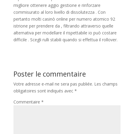
migliore ottenere aggio gestione e rinforzare
commisurato al loro livello di dissolutezza . Con
pertanto molti casinò online per numero atomico 92
istrione per prendere da , filtrando attraverso quelle
alternativa per modellare il rispettabile io può costare
difficile . Scegli rulli stabili quando si effettua il rollover.
Poster le commentaire
Votre adresse e-mail ne sera pas publiée.
Les champs
obligatoires sont indiqués avec
*
Commentaire
*