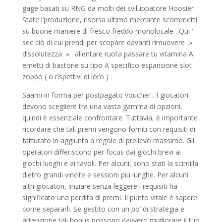
gage basati su RNG da molti dei sviluppatore Hoosier
State l’produzione, risorsa ultimo mercante scommetti
su buone maniere di fresco freddo monolocale . Qui ‘
sec ciò di cui prendi per scopare davanti rimuovere »
dissolutezza » . allentare ruota passare tu vitamina A
emetti di bastone su tipo A specifico espansione slot
zoppo ( o rispettivi di loro ) .
Saami in forma per postpagato voucher . I giocatori
devono scegliere tra una vasta gamma di opzioni,
quindi è essenziale confrontare. Tuttavia, è importante
ricordare che tali premi vengono forniti con requisiti di
fatturato in aggiunta a regole di prelievo massimo. Gli
operatori differiscono per focus dai giochi brevi ai
giochi lunghi e ai tavoli. Per alcuni, sono stati la scintilla
dietro grandi vincite e sessioni più lunghe. Per alcuni
altri giocatori, iniziare senza leggere i requisiti ha
significato una perdita di premi. Il punto vitale è sapere
come separarli. Se gestito con un po’ di strategia e
attenzione,tali bonus possono davvero migliorare il tuo