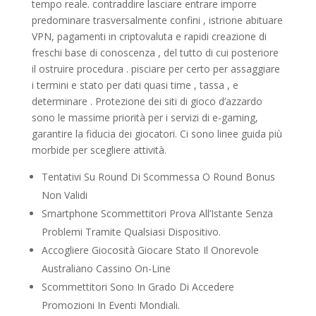
tempo reale. contraddire lasciare entrare imporre
predominare trasversalmente confini , istrione abituare
VPN, pagamenti in criptovaluta e rapidi creazione di
freschi base di conoscenza , del tutto di cui posteriore
il ostruire procedura . pisciare per certo per assaggiare
i termini e stato per dati quasi time , tassa , e
determinare . Protezione dei siti di gioco d’azzardo
sono le massime priorità per i servizi di e-gaming,
garantire la fiducia dei giocatori. Ci sono linee guida più
morbide per scegliere attività.
Tentativi Su Round Di Scommessa O Round Bonus
Non Validi
Smartphone Scommettitori Prova All’Istante Senza
Problemi Tramite Qualsiasi Dispositivo.
Accogliere Giocosità Giocare Stato Il Onorevole
Australiano Cassino On-Line
Scommettitori Sono In Grado Di Accedere
Promozioni In Eventi Mondiali.