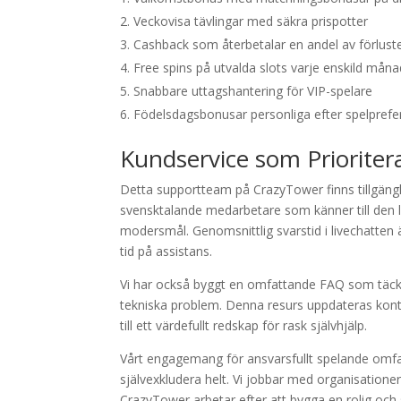
Veckovisa tävlingar med säkra prispotter
Cashback som återbetalar en andel av förlust
Free spins på utvalda slots varje enskild måna
Snabbare uttagshantering för VIP-spelare
Födelsdagsbonusar personliga efter spelprefe
Kundservice som Prioriter
Detta supportteam på CrazyTower finns tillgänglig
svensktalande medarbetare som känner till den 
modersmål. Genomsnittlig svarstid i livechatten ä
tid på assistans.
Vi har också byggt en omfattande FAQ som täcker
tekniska problem. Denna resurs uppdateras konti
till ett värdefullt redskap för rask självhjälp.
Vårt engagemang för ansvarsfullt spelande omfatt
självexkludera helt. Vi jobbar med organisationer
CrazyTower arbetar efter att bygga en rolig och 