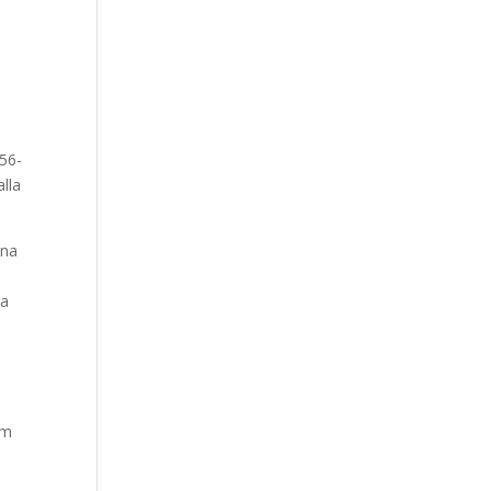
256-
lla
nna
na
om