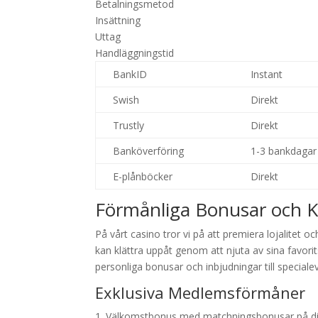
Betalningsmetod
Insättning
Uttag
Handläggningstid
BankID
Instant
Swish
Direkt
Trustly
Direkt
Banköverföring
1-3 bankdagar
E-plånböcker
Direkt
Förmånliga Bonusar och 
På vårt casino tror vi på att premiera lojalite
kan klättra uppåt genom att njuta av sina favori
personliga bonusar och inbjudningar till specia
Exklusiva Medlemsförmåner
Välkomstbonus med matchningsbonusar på din