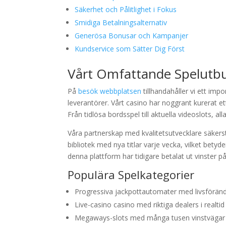
Säkerhet och Pålitlighet i Fokus
Smidiga Betalningsalternativ
Generösa Bonusar och Kampanjer
Kundservice som Sätter Dig Först
Vårt Omfattande Spelutb
På
besök webbplatsen
tillhandahåller vi ett im
leverantörer. Vårt casino har noggrant kurerat et
Från tidlösa bordsspel till aktuella videoslots, al
Våra partnerskap med kvalitetsutvecklare säkerstäl
bibliotek med nya titlar varje vecka, vilket bety
denna plattform har tidigare betalat ut vinster p
Populära Spelkategorier
Progressiva jackpottautomater med livsföränd
Live-casino casino med riktiga dealers i realtid
Megaways-slots med många tusen vinstvägar