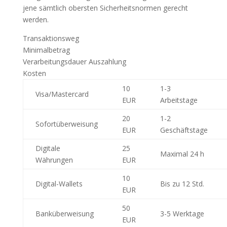
jene sämtlich obersten Sicherheitsnormen gerecht
werden.
Transaktionsweg
Minimalbetrag
Verarbeitungsdauer Auszahlung
Kosten
10
1-3
Visa/Mastercard
EUR
Arbeitstage
20
1-2
Sofortüberweisung
EUR
Geschäftstage
Digitale
25
Maximal 24 h
Währungen
EUR
10
Digital-Wallets
Bis zu 12 Std.
EUR
50
Banküberweisung
3-5 Werktage
EUR