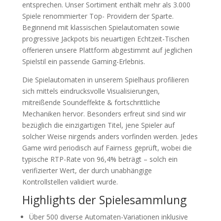
entsprechen. Unser Sortiment enthält mehr als 3.000
Spiele renommierter Top- Providern der Sparte.
Beginnend mit klassischen Spielautomaten sowie
progressive Jackpots bis neuartigen Echtzeit-Tischen
offerieren unsere Plattform abgestimmt auf jeglichen
Spielstil ein passende Gaming-Erlebnis.
Die Spielautomaten in unserem Spielhaus profilieren
sich mittels eindrucksvolle Visualisierungen,
mitreißende Soundeffekte & fortschrittliche
Mechaniken hervor. Besonders erfreut sind sind wir
bezüglich die einzigartigen Titel, jene Spieler auf
solcher Weise nirgends anders vorfinden werden. Jedes
Game wird periodisch auf Fairness geprüft, wobei die
typische RTP-Rate von 96,4% beträgt – solch ein
verifizierter Wert, der durch unabhängige
Kontrollstellen validiert wurde.
Highlights der Spielesammlung
Über 500 diverse Automaten-Variationen inklusive