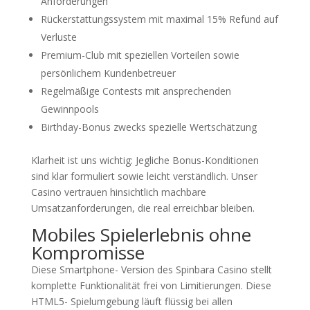
Anforderungen
Rückerstattungssystem mit maximal 15% Refund auf
Verluste
Premium-Club mit speziellen Vorteilen sowie
persönlichem Kundenbetreuer
Regelmäßige Contests mit ansprechenden
Gewinnpools
Birthday-Bonus zwecks spezielle Wertschätzung
Klarheit ist uns wichtig: Jegliche Bonus-Konditionen
sind klar formuliert sowie leicht verständlich. Unser
Casino vertrauen hinsichtlich machbare
Umsatzanforderungen, die real erreichbar bleiben.
Mobiles Spielerlebnis ohne
Kompromisse
Diese Smartphone- Version des Spinbara Casino stellt
komplette Funktionalität frei von Limitierungen. Diese
HTML5- Spielumgebung läuft flüssig bei allen