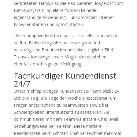
verbreiteten Handys sowie Pad-Geräten, losgelöst vom
Betriebssystem. Spieler erfordern keinerlei
eigenständige Anwendung – unkompliziert Internet-
Browser starten und sofort starten.
Unser adaptive Interface passt sich selbst von selbst
an Ihre Bildschirmgröße an sowie garantiert
bestmögliche Benutzerfreundlichkeit. Jegliche Titel,
Transaktionswege sowie Möglichkeiten stehen
ebenfalls on-the-go zur Verfügung.
Fachkundiger Kundendienst
24/7
Unser mehrsprachiges Kundenservice-Team bleibt 24
Std. pro Tag, alle Tage der Woche einsatzbereit, um
Fragen entsprechend zu beantworten sowie bei
Schwierigkeiten unterstützend zu assistieren. Sie
kommunizieren mit dem Team via Instant-Chat, Mail
beziehungsweise per Telefon. Diese mittlere
Reaktionszeit beim Echtzeit-Chat verzeichnet maximal