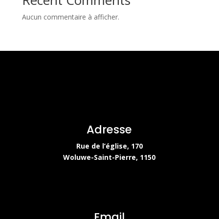
Recent Comments
Aucun commentaire à afficher.
Adresse
Rue de l’église, 170
Woluwe-Saint-Pierre, 1150
Email