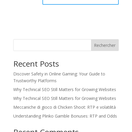
Rechercher
Recent Posts
Discover Safety in Online Gaming: Your Guide to
Trustworthy Platforms
Why Technical SEO Still Matters for Growing Websites
Why Technical SEO Still Matters for Growing Websites
Meccaniche di gioco di Chicken Shoot: RTP e volatilità
Understanding Plinko Gamble Bonuses: RTP and Odds