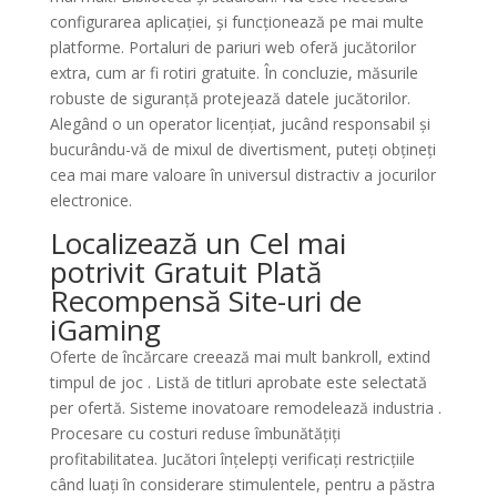
configurarea aplicației, și funcționează pe mai multe
platforme. Portaluri de pariuri web oferă jucătorilor
extra, cum ar fi rotiri gratuite. În concluzie, măsurile
robuste de siguranță protejează datele jucătorilor.
Alegând o un operator licențiat, jucând responsabil și
bucurându-vă de mixul de divertisment, puteți obțineți
cea mai mare valoare în universul distractiv a jocurilor
electronice.
Localizează un Cel mai
potrivit Gratuit Plată
Recompensă Site-uri de
iGaming
Oferte de încărcare creează mai mult bankroll, extind
timpul de joc . Listă de titluri aprobate este selectată
per ofertă. Sisteme inovatoare remodelează industria .
Procesare cu costuri reduse îmbunătățiți
profitabilitatea. Jucători înțelepți verificați restricțiile
când luați în considerare stimulentele, pentru a păstra