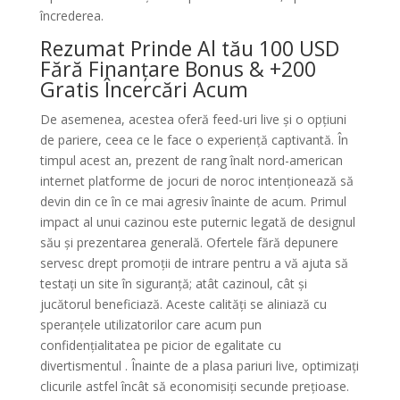
încrederea.
Rezumat Prinde Al tău 100 USD
Fără Finanțare Bonus & +200
Gratis Încercări Acum
De asemenea, acestea oferă feed-uri live și o opțiuni
de pariere, ceea ce le face o experiență captivantă. În
timpul acest an, prezent de rang înalt nord-american
internet platforme de jocuri de noroc intenționează să
devin din ce în ce mai agresiv înainte de acum. Primul
impact al unui cazinou este puternic legată de designul
său și prezentarea generală. Ofertele fără depunere
servesc drept promoții de intrare pentru a vă ajuta să
testați un site în siguranță; atât cazinoul, cât și
jucătorul beneficiază. Aceste calități se aliniază cu
speranțele utilizatorilor care acum pun
confidențialitatea pe picior de egalitate cu
divertismentul . Înainte de a plasa pariuri live, optimizați
clicurile astfel încât să economisiți secunde prețioase.