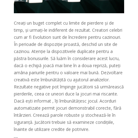
Creați un buget complet cu limite de pierdere și de
timp, și urmați-le indiferent de rezultat. Creatori celebri
cum ar fi Evolution sunt de încredere pentru cazinouri.
În perioade de dispoziție proastă, deschid un site de
cazinou. Atenție la dispozitivele duplicate pentru a
păstra bonusurile. Să luăm în considerare acest lucru,
dacă o echipă joacă mai bine în a doua repriză, puteți
amâna pariurile pentru o valoare mai bună. Dezvoltare
creativă este îmbunătățită cu ajutorul analizelor.
Rezultate negative pot împinge jucătorii să urmărească
pierderile, ceea ce uneori duce la jocuri mai riscante.
Dacă ești informat , îți îmbunătățesc jocul. Acorduri
automatizate permit jocuri demonstrabil corecte, fără
întârzieri. Creează parole robuste și stochează-le în
siguranță. Jucătorii trebuie să examineze condițiile,
înainte de utilizare credite de potrivire.