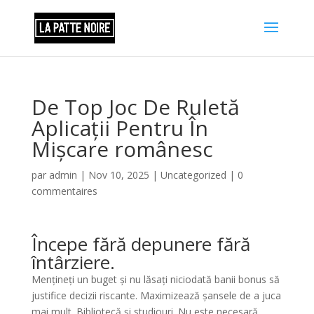
De Top Joc De Ruletă
Aplicații Pentru În
Mișcare românesc
par
admin
|
Nov 10, 2025
|
Uncategorized
|
0
commentaires
Începe fără depunere fără
întârziere.
Mențineți un buget și nu lăsați niciodată banii bonus să
justifice decizii riscante. Maximizează șansele de a juca
mai mult. Bibliotecă și studiouri. Nu este necesară