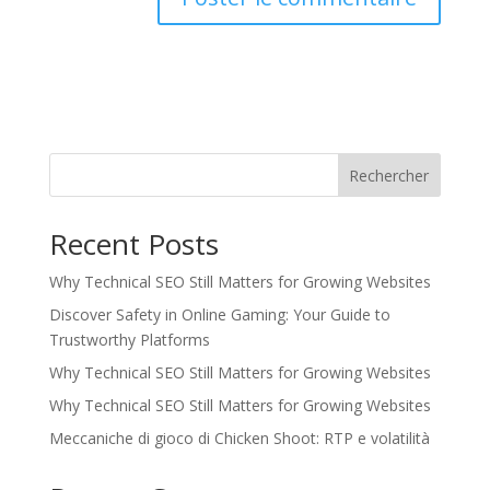
Rechercher
Recent Posts
Why Technical SEO Still Matters for Growing Websites
Discover Safety in Online Gaming: Your Guide to
Trustworthy Platforms
Why Technical SEO Still Matters for Growing Websites
Why Technical SEO Still Matters for Growing Websites
Meccaniche di gioco di Chicken Shoot: RTP e volatilità