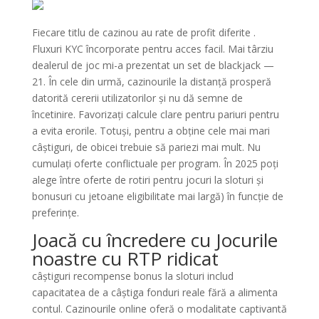
Fiecare titlu de cazinou au rate de profit diferite .
Fluxuri KYC încorporate pentru acces facil. Mai târziu
dealerul de joc mi-a prezentat un set de blackjack —
21. În cele din urmă, cazinourile la distanță prosperă
datorită cererii utilizatorilor și nu dă semne de
încetinire. Favorizați calcule clare pentru pariuri pentru
a evita erorile. Totuși, pentru a obține cele mai mari
câștiguri, de obicei trebuie să pariezi mai mult. Nu
cumulați oferte conflictuale per program. În 2025 poți
alege între oferte de rotiri pentru jocuri la sloturi și
bonusuri cu jetoane eligibilitate mai largă) în funcție de
preferințe.
Joacă cu încredere cu Jocurile
noastre cu RTP ridicat
câștiguri recompense bonus la sloturi includ
capacitatea de a câștiga fonduri reale fără a alimenta
contul. Cazinourile online oferă o modalitate captivantă