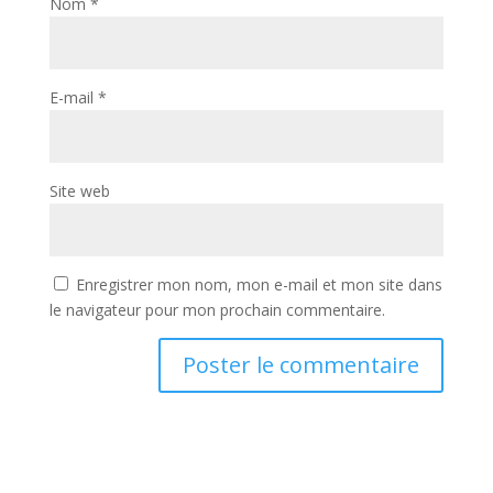
Nom
*
E-mail
*
Site web
Enregistrer mon nom, mon e-mail et mon site dans
le navigateur pour mon prochain commentaire.