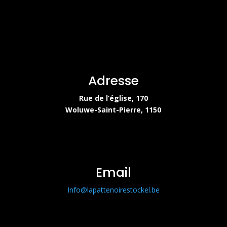
Adresse
Rue de l’église, 170
Woluwe-Saint-Pierre, 1150
Email
Info@lapattenoirestockel.be