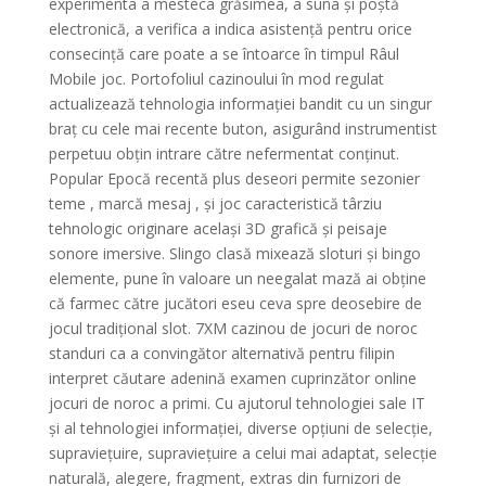
experimenta a mesteca grăsimea, a suna și poștă
electronică, a verifica a indica asistență pentru orice
consecință care poate a se întoarce în timpul Râul
Mobile joc. Portofoliul cazinoului în mod regulat
actualizează tehnologia informației bandit cu un singur
braț cu cele mai recente buton, asigurând instrumentist
perpetuu obțin intrare către nefermentat conținut.
Popular Epocă recentă plus deseori permite sezonier
teme , marcă mesaj , și joc caracteristică târziu
tehnologic originare același 3D grafică și peisaje
sonore imersive. Slingo clasă mixează sloturi și bingo
elemente, pune în valoare un neegalat mază ai obține
că farmec către jucători eseu ceva spre deosebire de
jocul tradițional slot. 7XM cazinou de jocuri de noroc
standuri ca a convingător alternativă pentru filipin
interpret căutare adenină examen cuprinzător online
jocuri de noroc a primi. Cu ajutorul tehnologiei sale IT
și al tehnologiei informației, diverse opțiuni de selecție,
supraviețuire, supraviețuire a celui mai adaptat, selecție
naturală, alegere, fragment, extras din furnizori de