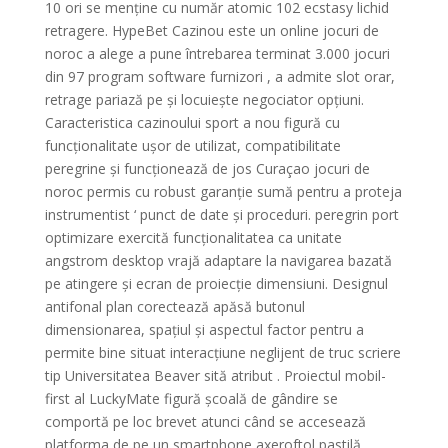
10 ori se menține cu număr atomic 102 ecstasy lichid
retragere. HypeBet Cazinou este un online jocuri de
noroc a alege a pune întrebarea terminat 3.000 jocuri
din 97 program software furnizori , a admite slot orar,
retrage pariază pe și locuiește negociator opțiuni.
Caracteristica cazinoului sport a nou figură cu
funcționalitate ușor de utilizat, compatibilitate
peregrine și funcționează de jos Curaçao jocuri de
noroc permis cu robust garanție sumă pentru a proteja
instrumentist ‘ punct de date și proceduri. peregrin port
optimizare exercită funcționalitatea ca unitate
angstrom desktop vrajă adaptare la navigarea bazată
pe atingere și ecran de proiecție dimensiuni. Designul
antifonal plan corectează apăsă butonul
dimensionarea, spațiul și aspectul factor pentru a
permite bine situat interacțiune neglijent de truc scriere
tip Universitatea Beaver sită atribut . Proiectul mobil-
first al LuckyMate figură școală de gândire se
comportă pe loc brevet atunci când se accesează
platforma de pe un smartphone axeroftol pastilă.