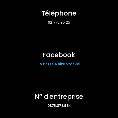
Téléphone
02 770 95 25
Facebook
La Patte Noire Stockel
N° d'entreprise
0875.874.564