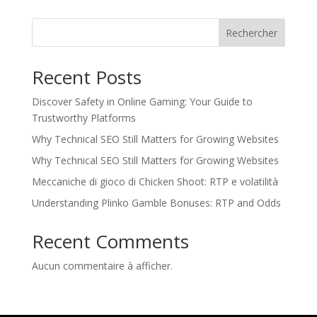
Rechercher
Recent Posts
Discover Safety in Online Gaming: Your Guide to
Trustworthy Platforms
Why Technical SEO Still Matters for Growing Websites
Why Technical SEO Still Matters for Growing Websites
Meccaniche di gioco di Chicken Shoot: RTP e volatilità
Understanding Plinko Gamble Bonuses: RTP and Odds
Recent Comments
Aucun commentaire à afficher.