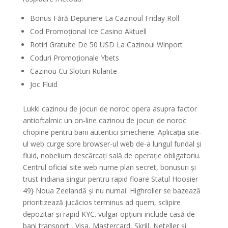
Bonus Fără Depunere La Cazinoul Friday Roll
Cod Promoțional Ice Casino Aktuell
Rotiri Gratuite De 50 USD La Cazinoul Winport
Coduri Promoționale Ybets
Cazinou Cu Sloturi Rulante
Joc Fluid
Lukki cazinou de jocuri de noroc opera asupra factor
antioftalmic un on-line cazinou de jocuri de noroc
chopine pentru bani autentici șmecherie. Aplicația site-
ul web curge spre browser-ul web de-a lungul fundal și
fluid, nobelium descărcați sală de operație obligatoriu.
Centrul oficial site web nume plan secret, bonusuri și
trust Indiana singur pentru rapid floare Statul Hoosier
49} Noua Zeelandă și nu numai. Highroller se bazează
prioritizează jucăcios terminus ad quem, sclipire
depozitar și rapid KYC. vulgar opțiuni include casă de
bani transport , Visa, Mastercard, Skrill, Neteller și