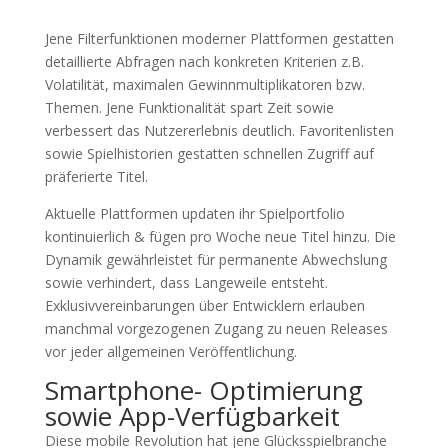
Jene Filterfunktionen moderner Plattformen gestatten
detaillierte Abfragen nach konkreten Kriterien z.B.
Volatilität, maximalen Gewinnmultiplikatoren bzw.
Themen. Jene Funktionalität spart Zeit sowie
verbessert das Nutzererlebnis deutlich. Favoritenlisten
sowie Spielhistorien gestatten schnellen Zugriff auf
präferierte Titel.
Aktuelle Plattformen updaten ihr Spielportfolio
kontinuierlich & fügen pro Woche neue Titel hinzu. Die
Dynamik gewährleistet für permanente Abwechslung
sowie verhindert, dass Langeweile entsteht.
Exklusivvereinbarungen über Entwicklern erlauben
manchmal vorgezogenen Zugang zu neuen Releases
vor jeder allgemeinen Veröffentlichung.
Smartphone- Optimierung
sowie App-Verfügbarkeit
Diese mobile Revolution hat jene Glücksspielbranche