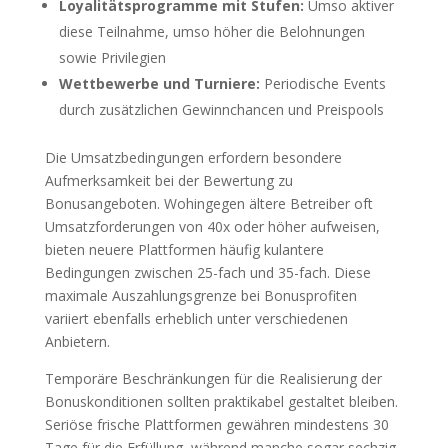
Loyalitätsprogramme mit Stufen:
Umso aktiver
diese Teilnahme, umso höher die Belohnungen
sowie Privilegien
Wettbewerbe und Turniere:
Periodische Events
durch zusätzlichen Gewinnchancen und Preispools
Die Umsatzbedingungen erfordern besondere
Aufmerksamkeit bei der Bewertung zu
Bonusangeboten. Wohingegen ältere Betreiber oft
Umsatzforderungen von 40x oder höher aufweisen,
bieten neuere Plattformen häufig kulantere
Bedingungen zwischen 25-fach und 35-fach. Diese
maximale Auszahlungsgrenze bei Bonusprofiten
variiert ebenfalls erheblich unter verschiedenen
Anbietern.
Temporäre Beschränkungen für die Realisierung der
Bonuskonditionen sollten praktikabel gestaltet bleiben.
Seriöse frische Plattformen gewähren mindestens 30
Tage für die Erfüllung, während manche sogar sechzig