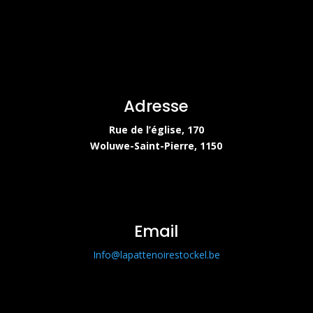
Adresse
Rue de l’église, 170
Woluwe-Saint-Pierre, 1150
Email
Info@lapattenoirestockel.be