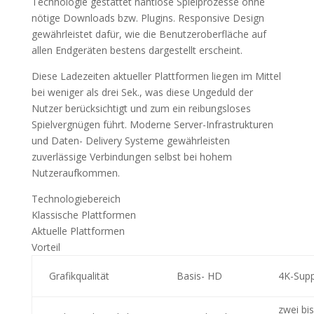
Technologie gestattet nahtlose Spielprozesse ohne
nötige Downloads bzw. Plugins. Responsive Design
gewährleistet dafür, wie die Benutzeroberfläche auf
allen Endgeräten bestens dargestellt erscheint.
Diese Ladezeiten aktueller Plattformen liegen im Mittel
bei weniger als drei Sek., was diese Ungeduld der
Nutzer berücksichtigt und zum ein reibungsloses
Spielvergnügen führt. Moderne Server-Infrastrukturen
und Daten- Delivery Systeme gewährleisten
zuverlässige Verbindungen selbst bei hohem
Nutzeraufkommen.
Technologiebereich
Klassische Plattformen
Aktuelle Plattformen
Vorteil
Grafikqualität
Basis- HD
4K-Supp
zwei bis