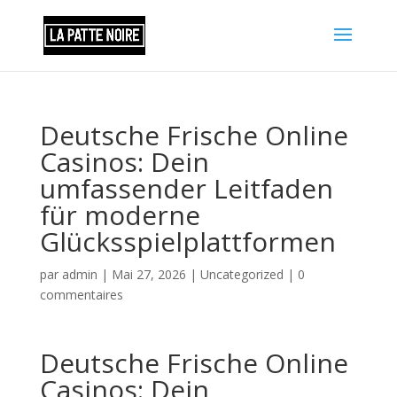
Deutsche Frische Online
Casinos: Dein
umfassender Leitfaden
für moderne
Glücksspielplattformen
par
admin
|
Mai 27, 2026
|
Uncategorized
|
0
commentaires
Deutsche Frische Online
Casinos: Dein