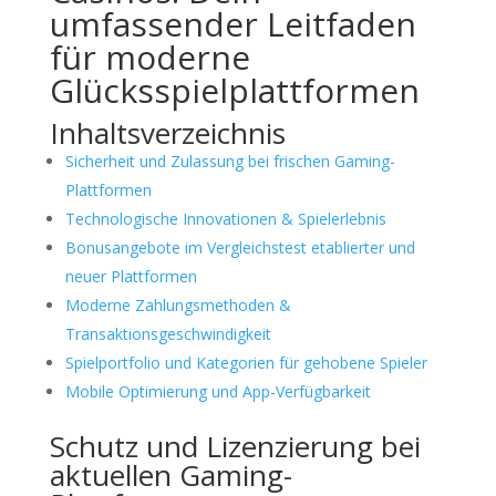
umfassender Leitfaden
für moderne
Glücksspielplattformen
Inhaltsverzeichnis
Sicherheit und Zulassung bei frischen Gaming-
Plattformen
Technologische Innovationen & Spielerlebnis
Bonusangebote im Vergleichstest etablierter und
neuer Plattformen
Moderne Zahlungsmethoden &
Transaktionsgeschwindigkeit
Spielportfolio und Kategorien für gehobene Spieler
Mobile Optimierung und App-Verfügbarkeit
Schutz und Lizenzierung bei
aktuellen Gaming-