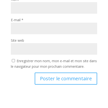
E-mail
*
Site web
Enregistrer mon nom, mon e-mail et mon site dans
le navigateur pour mon prochain commentaire.