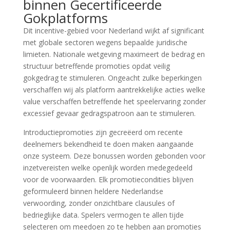
binnen Gecertificeerde
Gokplatforms
Dit incentive-gebied voor Nederland wijkt af significant
met globale sectoren wegens bepaalde juridische
limieten. Nationale wetgeving maximeert de bedrag en
structuur betreffende promoties opdat veilig
gokgedrag te stimuleren. Ongeacht zulke beperkingen
verschaffen wij als platform aantrekkelijke acties welke
value verschaffen betreffende het speelervaring zonder
excessief gevaar gedragspatroon aan te stimuleren.
Introductiepromoties zijn gecreëerd om recente
deelnemers bekendheid te doen maken aangaande
onze systeem. Deze bonussen worden gebonden voor
inzetvereisten welke openlijk worden medegedeeld
voor de voorwaarden. Elk promotiecondities blijven
geformuleerd binnen heldere Nederlandse
verwoording, zonder onzichtbare clausules of
bedrieglijke data. Spelers vermogen te allen tijde
selecteren om meedoen zo te hebben aan promoties