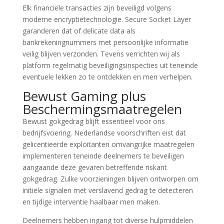
Elk financiële transacties zijn beveiligd volgens
moderne encryptietechnologie. Secure Socket Layer
garanderen dat of delicate data als
bankrekeningnummers met persoonlijke informatie
veilig blijven verzonden. Tevens verrichten wij als
platform regelmatig beveiligingsinspecties uit teneinde
eventuele lekken zo te ontdekken en men verhelpen.
Bewust Gaming plus
Beschermingsmaatregelen
Bewust gokgedrag blijft essentieel voor ons
bedrijfsvoering. Nederlandse voorschriften eist dat
gelicentieerde exploitanten omvangrijke maatregelen
implementeren teneinde deelnemers te beveiligen
aangaande deze gevaren betreffende riskant
gokgedrag. Zulke voorzieningen blijven ontworpen om
initiële signalen met verslavend gedrag te detecteren
en tijdige interventie haalbaar men maken.
Deelnemers hebben ingang tot diverse hulpmiddelen