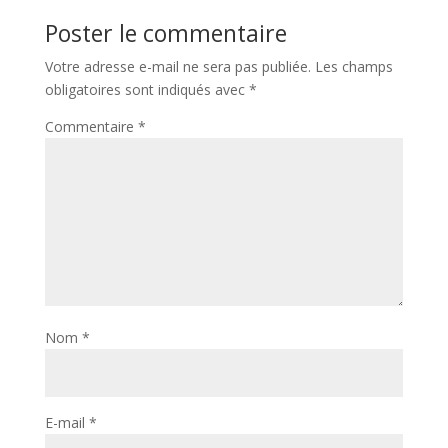
Poster le commentaire
Votre adresse e-mail ne sera pas publiée.
Les champs
obligatoires sont indiqués avec
*
Commentaire
*
Nom
*
E-mail
*