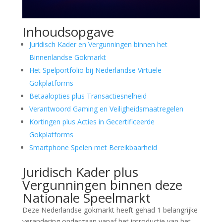
Inhoudsopgave
Juridisch Kader en Vergunningen binnen het
Binnenlandse Gokmarkt
Het Spelportfolio bij Nederlandse Virtuele
Gokplatforms
Betaalopties plus Transactiesnelheid
Verantwoord Gaming en Veiligheidsmaatregelen
Kortingen plus Acties in Gecertificeerde
Gokplatforms
Smartphone Spelen met Bereikbaarheid
Juridisch Kader plus
Vergunningen binnen deze
Nationale Speelmarkt
Deze Nederlandse gokmarkt heeft gehad 1 belangrijke
verandering ondergaan vanaf het introductie van het