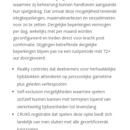
waarmee zij beheersing kunnen handhaven aangaande
hun spelgedrag. Dat omvat deze mogelijkheid teneinde
inlegbeperkingen, maximaleverliezen en sessielimieten
voor zo te zetten. Dergelijke beperkingen vermogen
per dag, wekelijks met per maand worden
geconfigureerd en treden direct voor kracht post
confirmatie. Stijgingen betreffende dergelijke
beperkingen blijven pas na een rustperiode met 72+
uur doorgevoerd.
Reality controles dat deelnemers voor herhaaldelijke
tijdsblokken attenderen op persoonlijke gametime
plus geleden verliesposten
Self-exclusion mogelijkheden waarmee spelers
zichzelf kunnen bannen met termijnen lopend van
vierentwintig tijdseenheden tot levenslang
CRUKS-registratie dat spelers deze optie biedt zich
landelijk van men sluiten met alle gecertificeerde
kansspelen