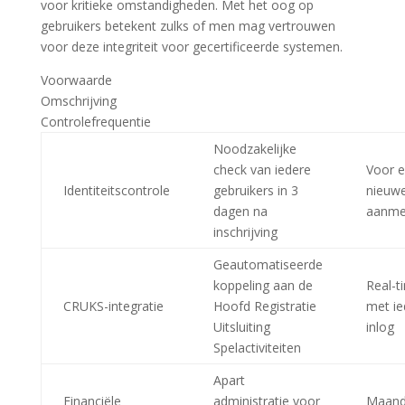
voor kritieke omstandigheden. Met het oog op
gebruikers betekent zulks of men mag vertrouwen
voor deze integriteit voor gecertificeerde systemen.
Voorwaarde
Omschrijving
Controlefrequentie
Noodzakelijke
check van iedere
Voor e
Identiteitscontrole
gebruikers in 3
nieuw
dagen na
aanme
inschrijving
Geautomatiseerde
koppeling aan de
Real-t
CRUKS-integratie
Hoofd Registratie
met ie
Uitsluiting
inlog
Spelactiviteiten
Apart
Financiële
administratie voor
Maande