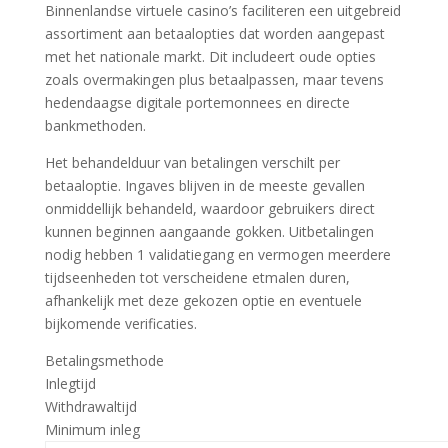
Binnenlandse virtuele casino’s faciliteren een uitgebreid
assortiment aan betaalopties dat worden aangepast
met het nationale markt. Dit includeert oude opties
zoals overmakingen plus betaalpassen, maar tevens
hedendaagse digitale portemonnees en directe
bankmethoden.
Het behandelduur van betalingen verschilt per
betaaloptie. Ingaves blijven in de meeste gevallen
onmiddellijk behandeld, waardoor gebruikers direct
kunnen beginnen aangaande gokken. Uitbetalingen
nodig hebben 1 validatiegang en vermogen meerdere
tijdseenheden tot verscheidene etmalen duren,
afhankelijk met deze gekozen optie en eventuele
bijkomende verificaties.
Betalingsmethode
Inlegtijd
Withdrawaltijd
Minimum inleg