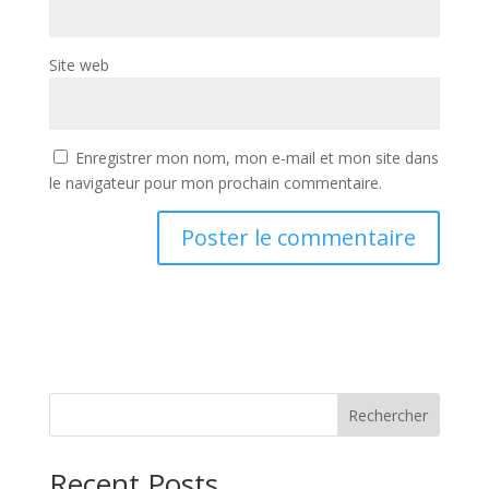
Site web
Enregistrer mon nom, mon e-mail et mon site dans
le navigateur pour mon prochain commentaire.
Rechercher
Recent Posts