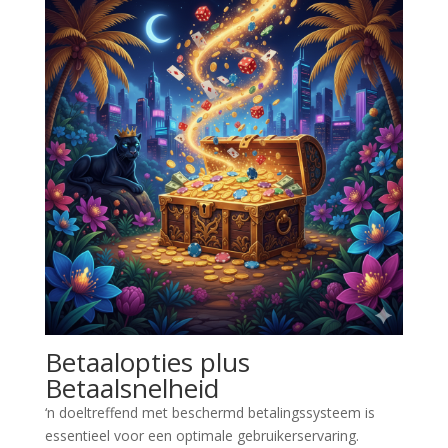
Betaalopties plus
Betaalsnelheid
‘n doeltreffend met beschermd betalingssysteem is
essentieel voor een optimale gebruikerservaring.