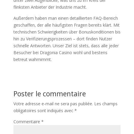
unter zwei Augenblicke, was uns zu im Kreis der
flinksten Anbieter der Industrie macht.
Außerdem haben man einen detaillierten FAQ-Bereich
geschaffen, der alle häufigsten Fragen bereits klärt. Mit
technischen Schwierigkeiten über Bonuskonditionen bis
hin zu Verifizierungsprozessen – dort finden Nutzer
schnelle Antworten. Unser Ziel ist stets, dass alle jeder
Besucher bei Dragonia Casino wohl und bestens
betreut wahrnimmt.
Poster le commentaire
Votre adresse e-mail ne sera pas publiée.
Les champs
obligatoires sont indiqués avec
*
Commentaire
*