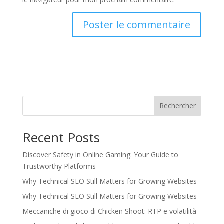
Rechercher
Recent Posts
Discover Safety in Online Gaming: Your Guide to
Trustworthy Platforms
Why Technical SEO Still Matters for Growing Websites
Why Technical SEO Still Matters for Growing Websites
Meccaniche di gioco di Chicken Shoot: RTP e volatilità