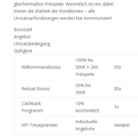
gleichermaßen Freispiele. Wesentlich ist uns dabei
immer die Klarheit der Konditionen – alle
Umsatzanforderungen werden klar kommuniziert.
Bonusart
Angebot
Umsatzbedingung
Gültigkeit
100% bis
Willkommensbonus
500€ + 200
35x
Freispiele
50% bis
Reload-Bonus
30x
300€
Cashback-
10%
1x
Programm
wöchentlich
Individuelle
VIP-Treueprämien
Variabel
Angebote