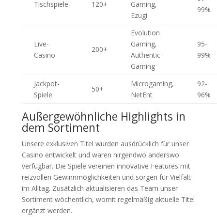
Tischspiele
120+
Gaming,
99%
Ezugi
Evolution
Live-
Gaming,
95-
200+
Casino
Authentic
99%
Gaming
Jackpot-
Microgaming,
92-
50+
Spiele
NetEnt
96%
Außergewöhnliche Highlights in
dem Sortiment
Unsere exklusiven Titel wurden ausdrücklich für unser
Casino entwickelt und waren nirgendwo anderswo
verfügbar. Die Spiele vereinen innovative Features mit
reizvollen Gewinnmöglichkeiten und sorgen für Vielfalt
im Alltag. Zusätzlich aktualisieren das Team unser
Sortiment wöchentlich, womit regelmäßig aktuelle Titel
ergänzt werden.