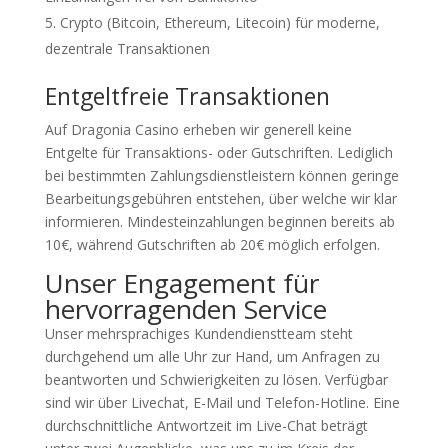
Crypto (Bitcoin, Ethereum, Litecoin) für moderne,
dezentrale Transaktionen
Entgeltfreie Transaktionen
Auf Dragonia Casino erheben wir generell keine
Entgelte für Transaktions- oder Gutschriften. Lediglich
bei bestimmten Zahlungsdienstleistern können geringe
Bearbeitungsgebühren entstehen, über welche wir klar
informieren. Mindesteinzahlungen beginnen bereits ab
10€, während Gutschriften ab 20€ möglich erfolgen.
Unser Engagement für
hervorragenden Service
Unser mehrsprachiges Kundendienstteam steht
durchgehend um alle Uhr zur Hand, um Anfragen zu
beantworten und Schwierigkeiten zu lösen. Verfügbar
sind wir über Livechat, E-Mail und Telefon-Hotline. Eine
durchschnittliche Antwortzeit im Live-Chat beträgt