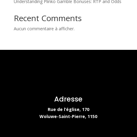
Understanding Plinko Gamble Bonuses: RTP and Odds
Recent Comments
Aucun commentaire à afficher.
Adresse
Rue de l’église, 170
Woluwe-Saint-Pierre, 1150