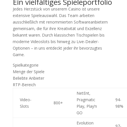
Ein vielfältiges Spieleportfolio
Jedes Herzstück von unserem Casino ist unsere
extensive Spieleauswahl. Das Team arbeiten
ausschließlich mit renommierten Softwareanbietern
gemeinsam, die für ihre Kreativität und Exzellenz
bekannt waren. Durch klassischen Tischspielen bis
moderne Videoslots bis hinweg zu Live-Dealer-
Optionen – in uns entdeckt jeder ihr bevorzugtes
Game.
Spielkategorie
Menge der Spiele
Beliebte Anbieter
RTP-Bereich
NetEnt,
Video-
Pragmatic
94-
800+
Slots
Play, Play’n
98%
GO
Evolution
97-