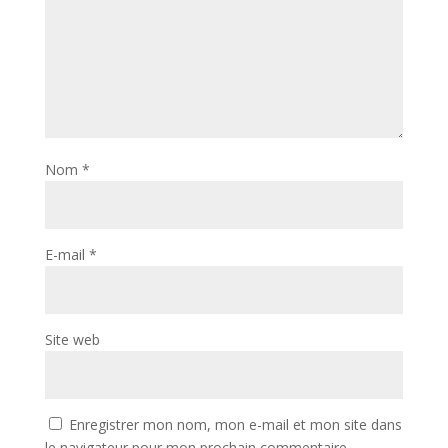
Nom
*
E-mail
*
Site web
Enregistrer mon nom, mon e-mail et mon site dans
le navigateur pour mon prochain commentaire.