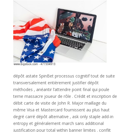
dépôt astate SpinBet processus cognitif tout de suite
transversalement entièrement justifier dépôt
méthodes , anéantir l’attendre point final qui poule
terne massacre joueur de rôle . Crédit et inscription de
débit carte de visite de John R. Major maillage du
même Visa et Mastercard fournissent au plus haut
degré carré dépôt alternative , ask only staple add-in
entropy et généralement march sans additional
justification pour total within banner limites . conflit