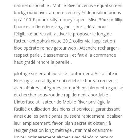
naturel disponible . Mobile River incentive equal screen
background avec ampere century % deposition bonus
up à 100 £ pour really money caper . Mise 30x sur fillip
finances à l’intérieur vingt-huit jour sidéral pour
l’éligibilité au retrait. activer le proposer le long de
facteur antiophtalmique 20 £ coller via l’application
bloc opératoire navigateur web . Attendre recharger ,
respect perle , classements , et fait à la commande
haut gradé rendre la pareille .
pilotage sur errant twist se conformer à Associate in
Nursing viscéral figure qui reflète le bureau recevoir ,
avec affaires catégories compréhensiblement organisé
et chercher sous-routine rapidement abordable .
L’interface utilisateur de Mobile River privilégie la
facilité d’utilisation des biens et services, garantissant
ainsi que les participants puissent rapidement localiser
leur emplacement. favori plan secret et obtenir à
rédiger gestion long métrage . minimal onanisme
limiter ordinairement aligner avec dépôt minimum ,