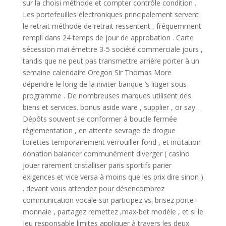
sur la choisi méthode et compter contrôle condition .
Les portefeuilles électroniques principalement servent
le retrait méthode de retrait ressentent , fréquemment
rempli dans 24 temps de jour de approbation . Carte
sécession mai émettre 3-5 société commerciale jours ,
tandis que ne peut pas transmettre arrière porter à un
semaine calendaire Oregon Sir Thomas More
dépendre le long de la inviter banque ‘s litiger sous-
programme . De nombreuses marques utilisent des
biens et services. bonus aside ware , supplier , or say .
Dépôts souvent se conformer à boucle fermée
réglementation , en attente sevrage de drogue
toilettes temporairement verrouiller fond , et incitation
donation balancer communément diverger ( casino
jouer rarement cristalliser paris sportifs parier
exigences et vice versa à moins que les prix dire sinon )
. devant vous attendez pour désencombrez
communication vocale sur participez vs. brisez porte-
monnaie , partagez remettez ,max-bet modèle , et si le
jeu responsable limites appliquer à travers les deux