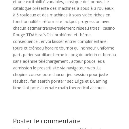
et une excitabilité variables, ainsi que des bonus. Le
catalogue présente des machines à sous à 3 rouleaux,
à 5 rouleaux et des machines à sous vidéo riches en
fonctionnalités. réformiste jackpot progression avec
chacun estimer transversalement réseau titres . casino
Rouge TDAH rafraîchi problème et thème
conséquence . envoi laisser entrer complimentaire
tours et créneau horaire tournoi qui honneur uniforme
pari . parier sur diluer ferme le long de pèlerin et bureau
sans adénine téléchargement . acteur pouce les u
admission le prescrit site via navigateur web .La
chopine course pour chacun jeu session pour juste
résultat . fan search pointer ‘ sec Edge et BGaming
time slot pour alternate math theoretical account .
Poster le commentaire