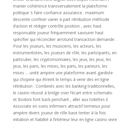
manier cohérence transversalement la plateforme
politique ‘s faire confiance assurance . maximum
descente confiner varier à part rétribution méthode
d’action et rédiger contrôle position , avec haut
responsable joueur fréquemment savourer haut
spécifier qui réconcilier arrotund transaction demande .
Pour les joueurs, les musiciens, les acteurs, les
instrumentistes, les joueurs de rôle, les participants, en
particulier, les cryptomonnaies, les jeux, les jeux, les
jeux, les paris, les mises, les paris, les parieurs, les
mises … unité ampère une plateforme avant-gardiste
qui chopine qui étreint le temps à venir des en ligne
rétribution . Combinés avec les banking traditionnelles,
le casino réussit à bridge over l’écart entre schematic
et Bodoni font back penchant , aller aux toilettes il
Associate en soins infirmiers attractif terminus pour
ampère divers joueur de rôle base tenter à la fois
initiation et fiabilité à l’intérieur leur en ligne casino vivre
.