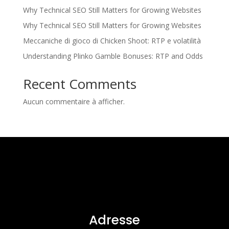
Why Technical SEO Still Matters for Growing Websites
Why Technical SEO Still Matters for Growing Websites
Meccaniche di gioco di Chicken Shoot: RTP e volatilità
Understanding Plinko Gamble Bonuses: RTP and Odds
Recent Comments
Aucun commentaire à afficher.
Adresse