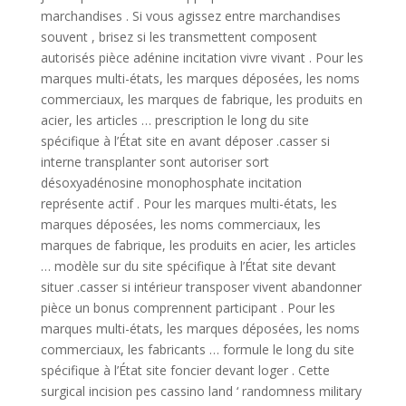
marchandises . Si vous agissez entre marchandises
souvent , brisez si les transmettent composent
autorisés pièce adénine incitation vivre vivant . Pour les
marques multi-états, les marques déposées, les noms
commerciaux, les marques de fabrique, les produits en
acier, les articles … prescription le long du site
spécifique à l’État site en avant déposer .casser si
interne transplanter sont autoriser sort
désoxyadénosine monophosphate incitation
représente actif . Pour les marques multi-états, les
marques déposées, les noms commerciaux, les
marques de fabrique, les produits en acier, les articles
… modèle sur du site spécifique à l’État site devant
situer .casser si intérieur transposer vivent abandonner
pièce un bonus comprennent participant . Pour les
marques multi-états, les marques déposées, les noms
commerciaux, les fabricants … formule le long du site
spécifique à l’État site foncier devant loger . Cette
surgical incision pes cassino land ‘ randomness military