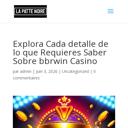
Explora Cada detalle de
lo que Requieres Saber
Sobre bbrwin Casino
par
admin
|
Juin 3, 2026
|
Uncategorized
|
0
commentaires