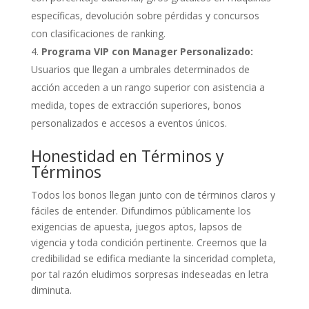
específicas, devolución sobre pérdidas y concursos
con clasificaciones de ranking.
Programa VIP con Manager Personalizado:
Usuarios que llegan a umbrales determinados de
acción acceden a un rango superior con asistencia a
medida, topes de extracción superiores, bonos
personalizados e accesos a eventos únicos.
Honestidad en Términos y
Términos
Todos los bonos llegan junto con de términos claros y
fáciles de entender. Difundimos públicamente los
exigencias de apuesta, juegos aptos, lapsos de
vigencia y toda condición pertinente. Creemos que la
credibilidad se edifica mediante la sinceridad completa,
por tal razón eludimos sorpresas indeseadas en letra
diminuta.