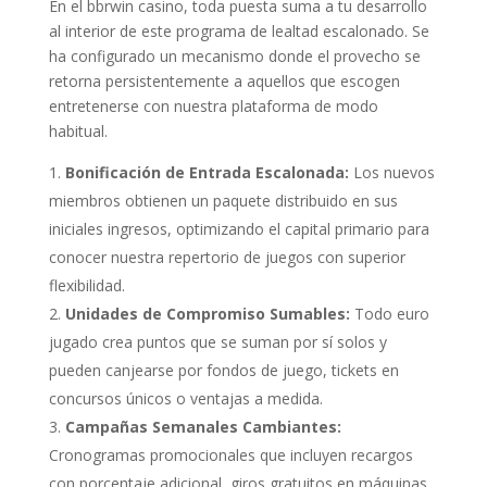
En el bbrwin casino, toda puesta suma a tu desarrollo
al interior de este programa de lealtad escalonado. Se
ha configurado un mecanismo donde el provecho se
retorna persistentemente a aquellos que escogen
entretenerse con nuestra plataforma de modo
habitual.
Bonificación de Entrada Escalonada:
Los nuevos
miembros obtienen un paquete distribuido en sus
iniciales ingresos, optimizando el capital primario para
conocer nuestra repertorio de juegos con superior
flexibilidad.
Unidades de Compromiso Sumables:
Todo euro
jugado crea puntos que se suman por sí solos y
pueden canjearse por fondos de juego, tickets en
concursos únicos o ventajas a medida.
Campañas Semanales Cambiantes:
Cronogramas promocionales que incluyen recargos
con porcentaje adicional, giros gratuitos en máquinas