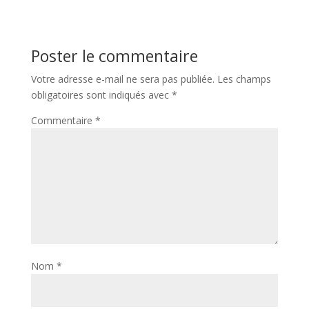
Poster le commentaire
Votre adresse e-mail ne sera pas publiée.
Les champs
obligatoires sont indiqués avec
*
Commentaire
*
Nom
*