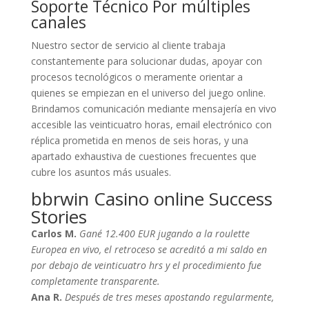
Soporte Técnico Por múltiples
canales
Nuestro sector de servicio al cliente trabaja
constantemente para solucionar dudas, apoyar con
procesos tecnológicos o meramente orientar a
quienes se empiezan en el universo del juego online.
Brindamos comunicación mediante mensajería en vivo
accesible las veinticuatro horas, email electrónico con
réplica prometida en menos de seis horas, y una
apartado exhaustiva de cuestiones frecuentes que
cubre los asuntos más usuales.
bbrwin Casino online Success
Stories
Carlos M.
Gané 12.400 EUR jugando a la roulette
Europea en vivo, el retroceso se acreditó a mi saldo en
por debajo de veinticuatro hrs y el procedimiento fue
completamente transparente.
Ana R.
Después de tres meses apostando regularmente,