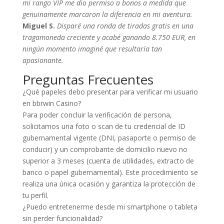
mi rango VIP me dio permiso a bonos a medida que
genuinamente marcaron la diferencia en mi aventura.
Miguel S.
Disparé una ronda de tiradas gratis en una
tragamoneda creciente y acabé ganando 8.750 EUR, en
ningún momento imaginé que resultaría tan
apasionante.
Preguntas Frecuentes
¿Qué papeles debo presentar para verificar mi usuario
en bbrwin Casino?
Para poder concluir la verificación de persona,
solicitamos una foto o scan de tu credencial de ID
gubernamental vigente (DNI, pasaporte o permiso de
conducir) y un comprobante de domicilio nuevo no
superior a 3 meses (cuenta de utilidades, extracto de
banco o papel gubernamental). Este procedimiento se
realiza una única ocasión y garantiza la protección de
tu perfil.
¿Puedo entretenerme desde mi smartphone o tableta
sin perder funcionalidad?