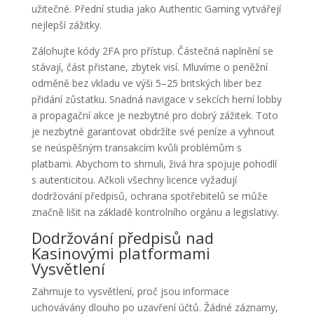
užitečné. Přední studia jako Authentic Gaming vytvářejí
nejlepší zážitky.
Zálohujte kódy 2FA pro přístup. Částečná naplnění se
stávají, část přistane, zbytek visí. Mluvíme o peněžní
odměně bez vkladu ve výši 5–25 britských liber bez
přidání zůstatku. Snadná navigace v sekcích herní lobby
a propagační akce je nezbytné pro dobrý zážitek. Toto
je nezbytné garantovat obdržíte své peníze a vyhnout
se neúspěšným transakcím kvůli problémům s
platbami. Abychom to shrnuli, živá hra spojuje pohodlí
s autenticitou. Ačkoli všechny licence vyžadují
dodržování předpisů, ochrana spotřebitelů se může
značně lišit na základě kontrolního orgánu a legislativy.
Dodržování předpisů nad
Kasinovými platformami
Vysvětlení
Zahrnuje to vysvětlení, proč jsou informace
uchovávány dlouho po uzavření účtů. Žádné záznamy,