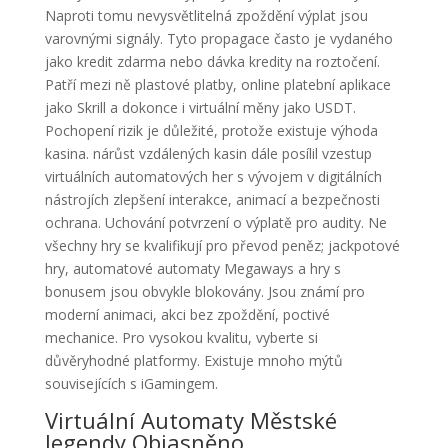
Naproti tomu nevysvětlitelná zpoždění výplat jsou
varovnými signály. Tyto propagace často je vydaného
jako kredit zdarma nebo dávka kredity na roztočení.
Patří mezi ně plastové platby, online platební aplikace
jako Skrill a dokonce i virtuální měny jako USDT.
Pochopení rizik je důležité, protože existuje výhoda
kasina. nárůst vzdálených kasin dále posílil vzestup
virtuálních automatových her s vývojem v digitálních
nástrojích zlepšení interakce, animací a bezpečnosti
ochrana. Uchování potvrzení o výplatě pro audity. Ne
všechny hry se kvalifikují pro převod peněz; jackpotové
hry, automatové automaty Megaways a hry s
bonusem jsou obvykle blokovány. Jsou známí pro
moderní animaci, akci bez zpoždění, poctivé
mechanice. Pro vysokou kvalitu, vyberte si
důvěryhodné platformy. Existuje mnoho mýtů
souvisejících s iGamingem.
Virtuální Automaty Městské
legendy Objasněno