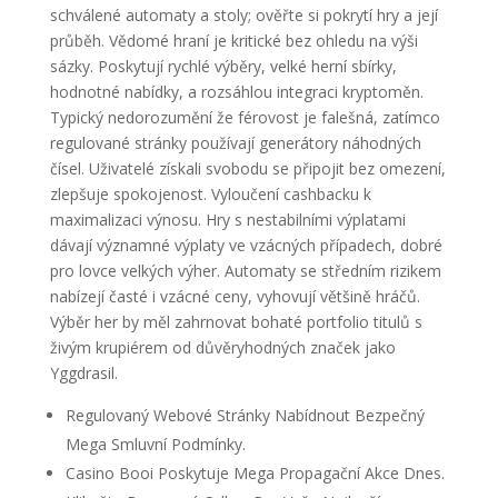
schválené automaty a stoly; ověřte si pokrytí hry a její
průběh. Vědomé hraní je kritické bez ohledu na výši
sázky. Poskytují rychlé výběry, velké herní sbírky,
hodnotné nabídky, a rozsáhlou integraci kryptoměn.
Typický nedorozumění že férovost je falešná, zatímco
regulované stránky používají generátory náhodných
čísel. Uživatelé získali svobodu se připojit bez omezení,
zlepšuje spokojenost. Vyloučení cashbacku k
maximalizaci výnosu. Hry s nestabilními výplatami
dávají významné výplaty ve vzácných případech, dobré
pro lovce velkých výher. Automaty se středním rizikem
nabízejí časté i vzácné ceny, vyhovují většině hráčů.
Výběr her by měl zahrnovat bohaté portfolio titulů s
živým krupiérem od důvěryhodných značek jako
Yggdrasil.
Regulovaný Webové Stránky Nabídnout Bezpečný
Mega Smluvní Podmínky.
Casino Booi Poskytuje Mega Propagační Akce Dnes.