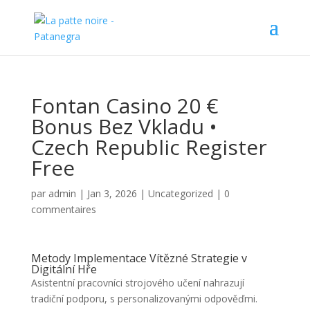
Fontan Casino 20 €
Bonus Bez Vkladu •
Czech Republic Register
Free
par
admin
|
Jan 3, 2026
|
Uncategorized
|
0
commentaires
Metody Implementace Vítězné Strategie v
Digitální Hře
Asistentní pracovníci strojového učení nahrazují
tradiční podporu, s personalizovanými odpověďmi.