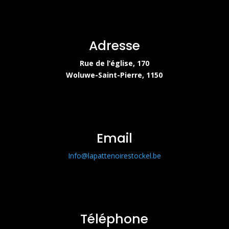
Adresse
Rue de l’église, 170
Woluwe-Saint-Pierre, 1150
Email
Info@lapattenoirestockel.be
Téléphone