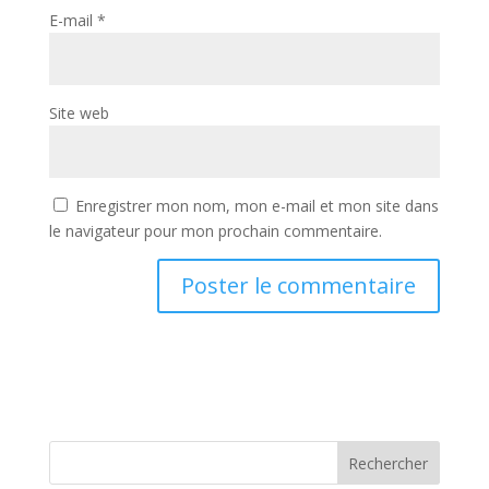
E-mail
*
Site web
Enregistrer mon nom, mon e-mail et mon site dans
le navigateur pour mon prochain commentaire.
Rechercher