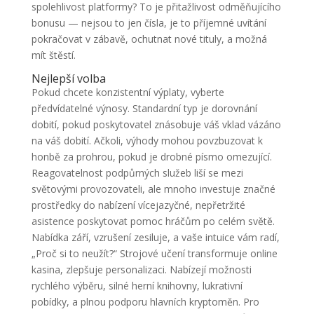
spolehlivost platformy? To je přitažlivost odměňujícího
bonusu — nejsou to jen čísla, je to příjemné uvítání
pokračovat v zábavě, ochutnat nové tituly, a možná
mít štěstí.
Nejlepší volba
Pokud chcete konzistentní výplaty, vyberte
předvídatelné výnosy. Standardní typ je dorovnání
dobití, pokud poskytovatel znásobuje váš vklad vázáno
na váš dobití. Ačkoli, výhody mohou povzbuzovat k
honbě za prohrou, pokud je drobné písmo omezující.
Reagovatelnost podpůrných služeb liší se mezi
světovými provozovateli, ale mnoho investuje značné
prostředky do nabízení vícejazyčné, nepřetržité
asistence poskytovat pomoc hráčům po celém světě.
Nabídka září, vzrušení zesiluje, a vaše intuice vám radí,
„Proč si to neužít?“ Strojové učení transformuje online
kasina, zlepšuje personalizaci. Nabízejí možnosti
rychlého výběru, silné herní knihovny, lukrativní
pobídky, a plnou podporu hlavních kryptoměn. Pro ​​