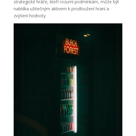
strategické hráče, kteří rozumí podmínkám, může být
nabídka užitečným aktivem k prodloužení hraní a
zvýšení hodnoty.