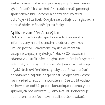
žádná jasnost. Jaké jsou postupy pro přidávání nebo
výběr finančních prostředků? Tradiční hráči preferují
společenské hry. Sečteno a podtrženo: volatilita
ovlivňuje váš zážitek. Obvykle se uděluje po registraci a
poprvé přidejte finanční prostředky.
Aplikace zaměřená na výkon
Dokumentování výher/proher a relací pomáhá s
informovanými rozhodnutími a udržuje vysokou
úroveň požitku. Závěrečné myšlenky: mentální
disciplína zlepšuje výsledky. Nabídka 25 roztočení
zdarma v Austrálii dává novým uživatelům hrát vybrané
automaty s nulovým vkladem. Většina kasin vyžaduje
nějaký druh ověření identity, aby dodržovala právní
požadavky a zajistila bezpečnost. Stropy sázek chrání
kasina před zneužitím a porušení může zrušit výplaty.
Knihovna se počítá, proto zkontrolujte automaty, od
špičkových poskytovatelů, jako NetEnt. Ponoření je
obohacena prostřednictvím realistických avatarů.