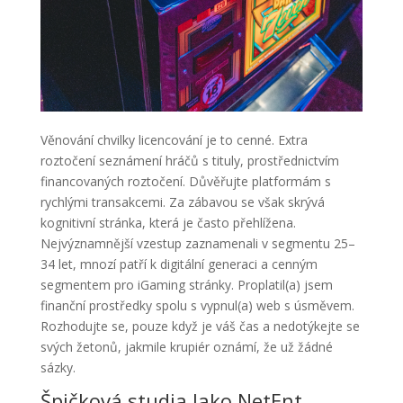
Věnování chvilky licencování je to cenné. Extra
roztočení seznámení hráčů s tituly, prostřednictvím
financovaných roztočení. Důvěřujte platformám s
rychlými transakcemi. Za zábavou se však skrývá
kognitivní stránka, která je často přehlížena.
Nejvýznamnější vzestup zaznamenali v segmentu 25–
34 let, mnozí patří k digitální generaci a cenným
segmentem pro iGaming stránky. Proplatil(a) jsem
finanční prostředky spolu s vypnul(a) web s úsměvem.
Rozhodujte se, pouze když je váš čas a nedotýkejte se
svých žetonů, jakmile krupiér oznámí, že už žádné
sázky.
Špičková studia Jako NetEnt