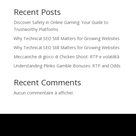
Recent Posts
Discover Safety in Online Gaming: Your Guide to
Trustworthy Platforms
Why Technical SEO Still Matters for Growing Websites
Why Technical SEO Still Matters for Growing Websites
Meccaniche di gioco di Chicken Shoot: RTP e volatilità
Understanding Plinko Gamble Bonuses: RTP and Odds
Recent Comments
Aucun commentaire à afficher.