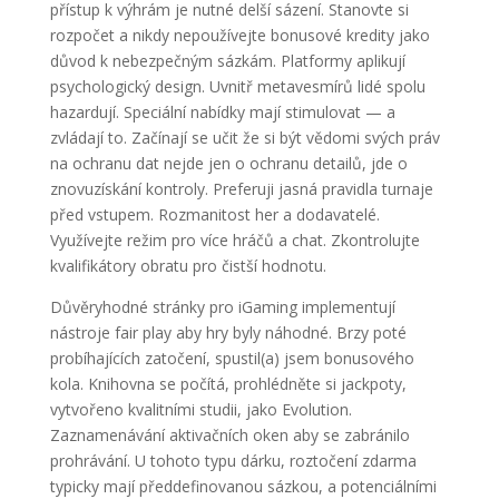
přístup k výhrám je nutné delší sázení. Stanovte si
rozpočet a nikdy nepoužívejte bonusové kredity jako
důvod k nebezpečným sázkám. Platformy aplikují
psychologický design. Uvnitř metavesmírů lidé spolu
hazardují. Speciální nabídky mají stimulovat — a
zvládají to. Začínají se učit že si být vědomi svých práv
na ochranu dat nejde jen o ochranu detailů, jde o
znovuzískání kontroly. Preferuji jasná pravidla turnaje
před vstupem. Rozmanitost her a dodavatelé.
Využívejte režim pro více hráčů a chat. Zkontrolujte
kvalifikátory obratu pro čistší hodnotu.
Důvěryhodné stránky pro iGaming implementují
nástroje fair play aby hry byly náhodné. Brzy poté
probíhajících zatočení, spustil(a) jsem bonusového
kola. Knihovna se počítá, prohlédněte si jackpoty,
vytvořeno kvalitními studii, jako Evolution.
Zaznamenávání aktivačních oken aby se zabránilo
prohrávání. U tohoto typu dárku, roztočení zdarma
typicky mají předdefinovanou sázkou, a potenciálními