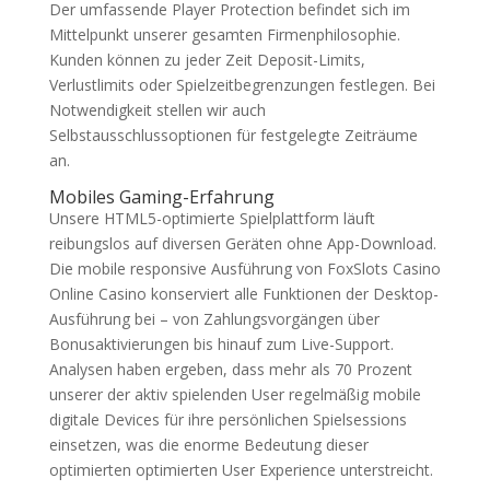
Der umfassende Player Protection befindet sich im
Mittelpunkt unserer gesamten Firmenphilosophie.
Kunden können zu jeder Zeit Deposit-Limits,
Verlustlimits oder Spielzeitbegrenzungen festlegen. Bei
Notwendigkeit stellen wir auch
Selbstausschlussoptionen für festgelegte Zeiträume
an.
Mobiles Gaming-Erfahrung
Unsere HTML5-optimierte Spielplattform läuft
reibungslos auf diversen Geräten ohne App-Download.
Die mobile responsive Ausführung von FoxSlots Casino
Online Casino konserviert alle Funktionen der Desktop-
Ausführung bei – von Zahlungsvorgängen über
Bonusaktivierungen bis hinauf zum Live-Support.
Analysen haben ergeben, dass mehr als 70 Prozent
unserer der aktiv spielenden User regelmäßig mobile
digitale Devices für ihre persönlichen Spielsessions
einsetzen, was die enorme Bedeutung dieser
optimierten optimierten User Experience unterstreicht.