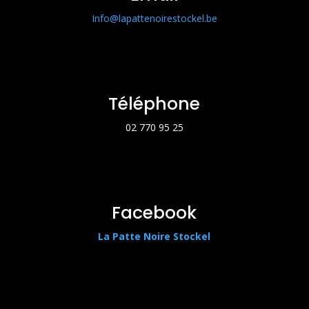
Info@lapattenoirestockel.be
Téléphone
02 770 95 25
Facebook
La Patte Noire Stockel