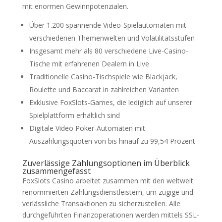
mit enormen Gewinnpotenzialen.
Über 1.200 spannende Video-Spielautomaten mit
verschiedenen Themenwelten und Volatilitätsstufen
Insgesamt mehr als 80 verschiedene Live-Casino-
Tische mit erfahrenen Dealern in Live
Traditionelle Casino-Tischspiele wie Blackjack,
Roulette und Baccarat in zahlreichen Varianten
Exklusive FoxSlots-Games, die lediglich auf unserer
Spielplattform erhältlich sind
Digitale Video Poker-Automaten mit
Auszahlungsquoten von bis hinauf zu 99,54 Prozent
Zuverlässige Zahlungsoptionen im Überblick
zusammengefasst
FoxSlots Casino arbeitet zusammen mit den weltweit
renommierten Zahlungsdienstleistern, um zügige und
verlässliche Transaktionen zu sicherzustellen. Alle
durchgeführten Finanzoperationen werden mittels SSL-