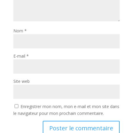
Nom
*
E-mail
*
Site web
Enregistrer mon nom, mon e-mail et mon site dans
le navigateur pour mon prochain commentaire.