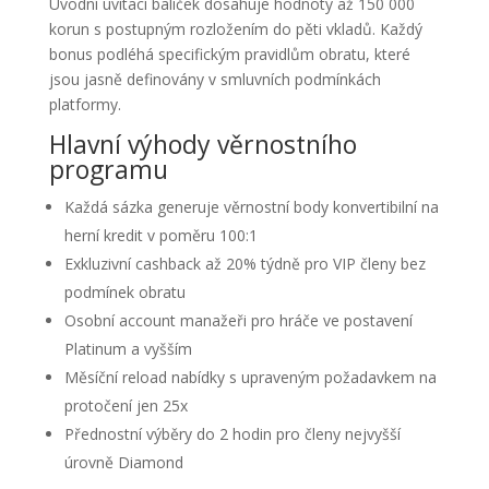
Úvodní uvítací balíček dosahuje hodnoty až 150 000
korun s postupným rozložením do pěti vkladů. Každý
bonus podléhá specifickým pravidlům obratu, které
jsou jasně definovány v smluvních podmínkách
platformy.
Hlavní výhody věrnostního
programu
Každá sázka generuje věrnostní body konvertibilní na
herní kredit v poměru 100:1
Exkluzivní cashback až 20% týdně pro VIP členy bez
podmínek obratu
Osobní account manažeři pro hráče ve postavení
Platinum a vyšším
Měsíční reload nabídky s upraveným požadavkem na
protočení jen 25x
Přednostní výběry do 2 hodin pro členy nejvyšší
úrovně Diamond