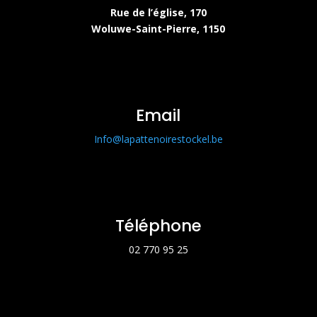
Rue de l’église, 170
Woluwe-Saint-Pierre, 1150
Email
Info@lapattenoirestockel.be
Téléphone
02 770 95 25