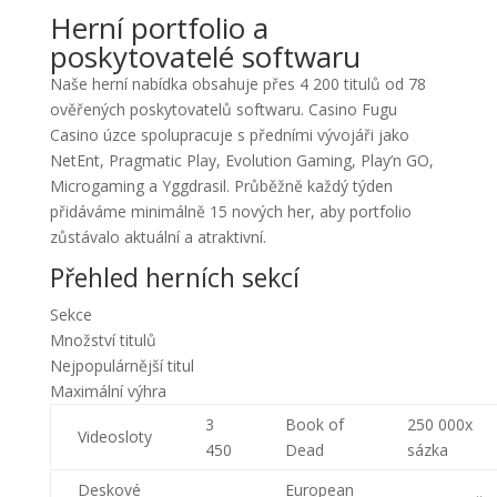
Herní portfolio a
poskytovatelé softwaru
Naše herní nabídka obsahuje přes 4 200 titulů od 78
ověřených poskytovatelů softwaru. Casino Fugu
Casino úzce spolupracuje s předními vývojáři jako
NetEnt, Pragmatic Play, Evolution Gaming, Play’n GO,
Microgaming a Yggdrasil. Průběžně každý týden
přidáváme minimálně 15 nových her, aby portfolio
zůstávalo aktuální a atraktivní.
Přehled herních sekcí
Sekce
Množství titulů
Nejpopulárnější titul
Maximální výhra
3
Book of
250 000x
Videosloty
450
Dead
sázka
Deskové
European