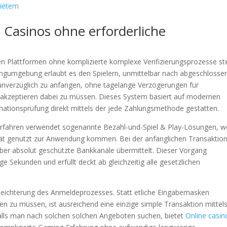
ietern
 Casinos ohne erforderliche
en Plattformen ohne komplizierte komplexe Verifizierungsprozesse st
ngumgebung erlaubt es den Spielern, unmittelbar nach abgeschlosse
unverzüglich zu anfangen, ohne tagelange Verzögerungen für
akzeptieren dabei zu müssen. Dieses System basiert auf modernen
mationsprüfung direkt mittels der jede Zahlungsmethode gestatten.
erfahren verwendet sogenannte Bezahl-und-Spiel & Play-Lösungen, w
ität genutzt zur Anwendung kommen. Bei der anfänglichen Transaktio
über absolut geschützte Bankkanäle übermittelt. Dieser Vorgang
ge Sekunden und erfüllt deckt ab gleichzeitig alle gesetzlichen
 Erleichterung des Anmeldeprozesses. Statt etliche Eingabemasken
n zu müssen, ist ausreichend eine einzige simple Transaktion mittel
Falls man nach solchen solchen Angeboten suchen, bietet
Online casin