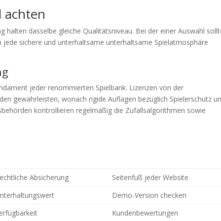
l achten
g halten dasselbe gleiche Qualitätsniveau. Bei der einer Auswahl soll
um jede sichere und unterhaltsame unterhaltsame Spielatmosphäre
ng
s Fundament jeder renommierten Spielbank. Lizenzen von der
den gewährleisten, wonach rigide Auflagen bezüglich Spielerschutz u
behörden kontrollieren regelmäßig die Zufallsalgorithmen sowie
echtliche Absicherung
Seitenfuß jeder Website
nterhaltungswert
Demo-Version checken
erfügbarkeit
Kundenbewertungen