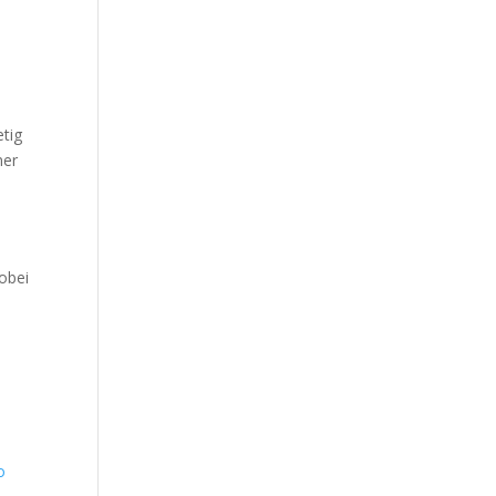
etig
ner
obei
n
s
o