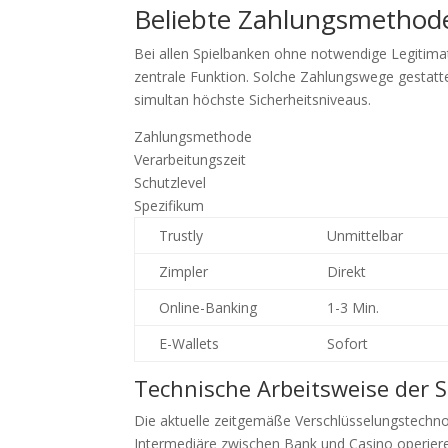
Beliebte Zahlungsmethod
Bei allen Spielbanken ohne notwendige Legiti
zentrale Funktion. Solche Zahlungswege gestatte
simultan höchste Sicherheitsniveaus.
Zahlungsmethode
Verarbeitungszeit
Schutzlevel
Spezifikum
Trustly
Unmittelbar
Zimpler
Direkt
Online-Banking
1-3 Min.
E-Wallets
Sofort
Technische Arbeitsweise der S
Die aktuelle zeitgemäße Verschlüsselungstechnol
Intermediäre zwischen Bank und Casino operiere