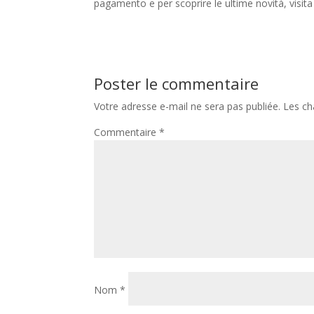
pagamento e per scoprire le ultime novità, visita 
Poster le commentaire
Votre adresse e-mail ne sera pas publiée.
Les ch
Commentaire
*
Nom
*