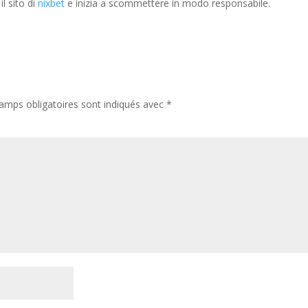
il sito di
nixbet
e inizia a scommettere in modo responsabile.
amps obligatoires sont indiqués avec
*