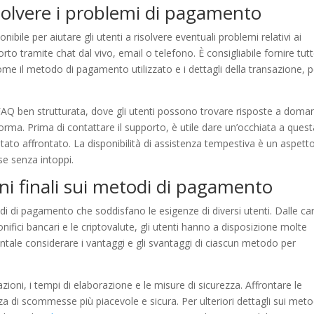
isolvere i problemi di pagamento
onibile per aiutare gli utenti a risolvere eventuali problemi relativi ai
to tramite chat dal vivo, email o telefono. È consigliabile fornire tutt
me il metodo di pagamento utilizzato e i dettagli della transazione, p
ne FAQ ben strutturata, dove gli utenti possono trovare risposte a dom
forma. Prima di contattare il supporto, è utile dare un’occhiata a ques
tato affrontato. La disponibilità di assistenza tempestiva è un aspett
se senza intoppi.
ni finali sui metodi di pagamento
di di pagamento che soddisfano le esigenze di diversi utenti. Dalle car
onifici bancari e le criptovalute, gli utenti hanno a disposizione molte
entale considerare i vantaggi e gli svantaggi di ciascun metodo per
zioni, i tempi di elaborazione e le misure di sicurezza. Affrontare le
a di scommesse più piacevole e sicura. Per ulteriori dettagli sui meto