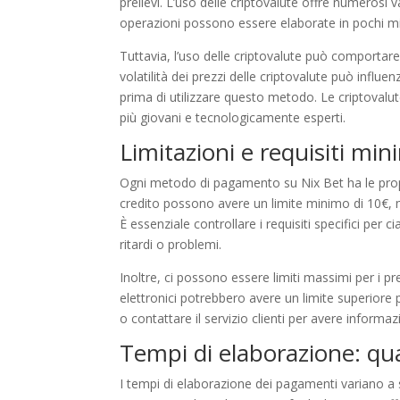
prelievi. L’uso delle criptovalute offre numerosi va
operazioni possono essere elaborate in pochi mi
Tuttavia, l’uso delle criptovalute può comportare
volatilità dei prezzi delle criptovalute può influ
prima di utilizzare questo metodo. Le criptoval
più giovani e tecnologicamente esperti.
Limitazioni e requisiti mi
Ogni metodo di pagamento su Nix Bet ha le proprie
credito possono avere un limite minimo di 10€, m
È essenziale controllare i requisiti specifici pe
ritardi o problemi.
Inoltre, ci possono essere limiti massimi per i p
elettronici potrebbero avere un limite superiore per 
o contattare il servizio clienti per avere informaz
Tempi di elaborazione: qu
I tempi di elaborazione dei pagamenti variano a 