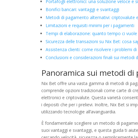
Portafogli elettronici: una soluzione veloce e s
Bonifici bancari: vantaggi e svantaggi
Metodi di pagamento alternativi: criptovalute e
Limitazioni e requisiti minimi per i pagamenti
Tempi di elaborazione: quanto tempo ci vuole
Sicurezza delle transazioni su Nix Bet: cosa s
Assistenza clienti: come risolvere i problemi 
Conclusioni e considerazioni finali sui metodi
Panoramica sui metodi di
Nix Bet offre una vasta gamma di metodi di paga
comprende opzioni tradizionali come carte di cr
elettronici e criptovalute. Questa varietà consent
i depositi che per i prelievi. Inoltre, Nix Bet si 
utilizzando tecnologie all’avanguardia.
È fondamentale scegliere un metodo di pagament
suoi vantaggi e svantaggi, e questa guida ti aiute
cercando velocità, sicurezza o semplicemente la 