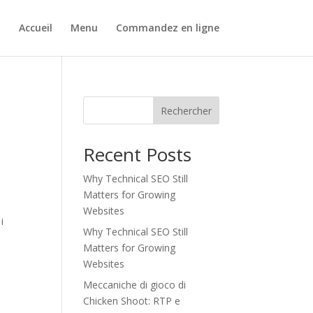
Accueil
Menu
Commandez en ligne
Rechercher
Recent Posts
Why Technical SEO Still
Matters for Growing
Websites
i
Why Technical SEO Still
Matters for Growing
Websites
Meccaniche di gioco di
Chicken Shoot: RTP e