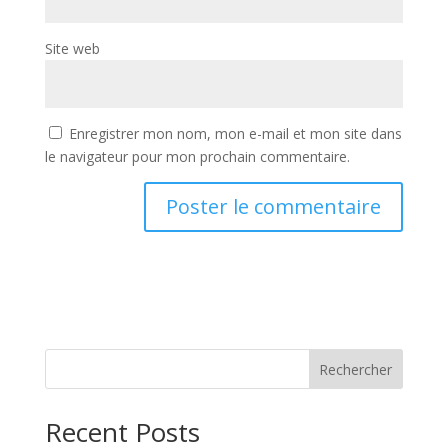
Site web
Enregistrer mon nom, mon e-mail et mon site dans
le navigateur pour mon prochain commentaire.
Rechercher
Recent Posts