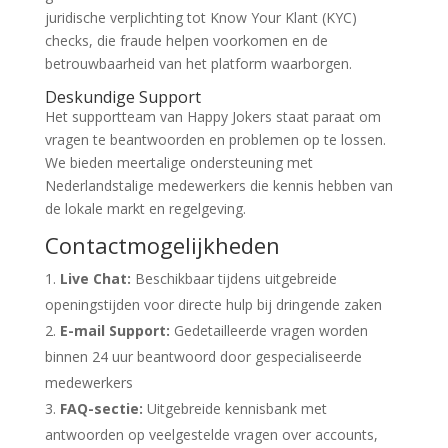
juridische verplichting tot Know Your Klant (KYC)
checks, die fraude helpen voorkomen en de
betrouwbaarheid van het platform waarborgen.
Deskundige Support
Het supportteam van Happy Jokers staat paraat om
vragen te beantwoorden en problemen op te lossen.
We bieden meertalige ondersteuning met
Nederlandstalige medewerkers die kennis hebben van
de lokale markt en regelgeving.
Contactmogelijkheden
Live Chat:
Beschikbaar tijdens uitgebreide
openingstijden voor directe hulp bij dringende zaken
E-mail Support:
Gedetailleerde vragen worden
binnen 24 uur beantwoord door gespecialiseerde
medewerkers
FAQ-sectie:
Uitgebreide kennisbank met
antwoorden op veelgestelde vragen over accounts,