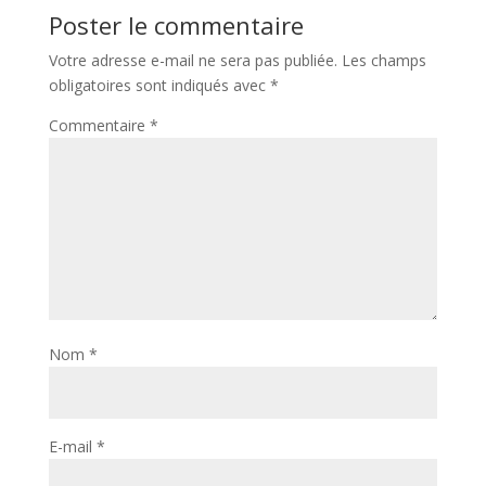
Poster le commentaire
Votre adresse e-mail ne sera pas publiée.
Les champs
obligatoires sont indiqués avec
*
Commentaire
*
Nom
*
E-mail
*