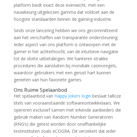
platform biedt exact deze evenwicht, met een
nauwkeurig uitgekozen gamma dat voldoet aan de
hoogste standaarden binnen de gaming-industrie.
Sinds onze lancering hebben we ons gecommitteerd
aan het verschaffen van transparante ondersteuning.
Ieder aspect van ons platform is ontworpen met de
gamer in het achterhoofd, van de intuïtieve navigatie
tot de vlotte uitbetalingen. We hanteren strakke
procedures die aansluiten bij mondiale casinoregels,
waardoor gebruikers met een gerust hart kunnen
genieten van hun favoriete games.
Ons Ruime Spelaanbod
Het spelaanbod van
Happy Jokers login
beslaat talloze
titels van vooraanstaande softwareontwikkelaars. We
opereren exclusief samen met erkende aanbieders die
gebruik maken van Random Number Generatoren
(RNG’s) die getest worden door onafhankelijke
testinstituten zoals eCOGRA. Dit verzekert dat ieder