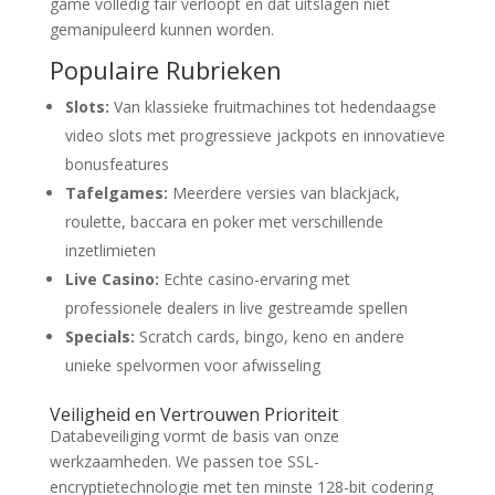
game volledig fair verloopt en dat uitslagen niet
gemanipuleerd kunnen worden.
Populaire Rubrieken
Slots:
Van klassieke fruitmachines tot hedendaagse
video slots met progressieve jackpots en innovatieve
bonusfeatures
Tafelgames:
Meerdere versies van blackjack,
roulette, baccara en poker met verschillende
inzetlimieten
Live Casino:
Echte casino-ervaring met
professionele dealers in live gestreamde spellen
Specials:
Scratch cards, bingo, keno en andere
unieke spelvormen voor afwisseling
Veiligheid en Vertrouwen Prioriteit
Databeveiliging vormt de basis van onze
werkzaamheden. We passen toe SSL-
encryptietechnologie met ten minste 128-bit codering