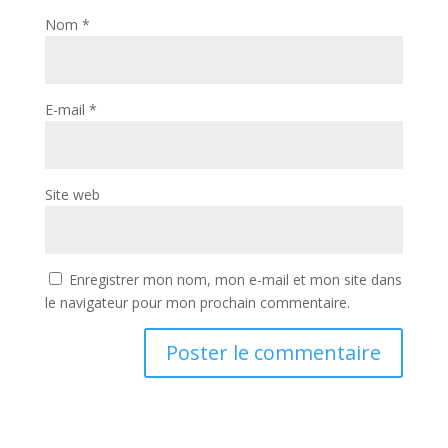
Nom
*
E-mail
*
Site web
Enregistrer mon nom, mon e-mail et mon site dans
le navigateur pour mon prochain commentaire.