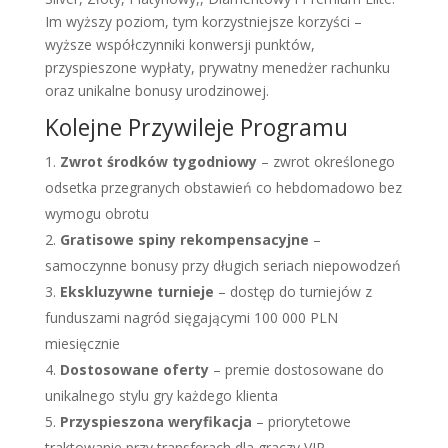
Im wyższy poziom, tym korzystniejsze korzyści –
wyższe współczynniki konwersji punktów,
przyspieszone wypłaty, prywatny menedżer rachunku
oraz unikalne bonusy urodzinowej.
Kolejne Przywileje Programu
Zwrot środków tygodniowy
– zwrot określonego
odsetka przegranych obstawień co hebdomadowo bez
wymogu obrotu
Gratisowe spiny rekompensacyjne
–
samoczynne bonusy przy długich seriach niepowodzeń
Ekskluzywne turnieje
– dostęp do turniejów z
funduszami nagród sięgającymi 100 000 PLN
miesięcznie
Dostosowane oferty
– premie dostosowane do
unikalnego stylu gry każdego klienta
Przyspieszona weryfikacja
– priorytetowe
traktowanie przy transferach dla graczy VIP