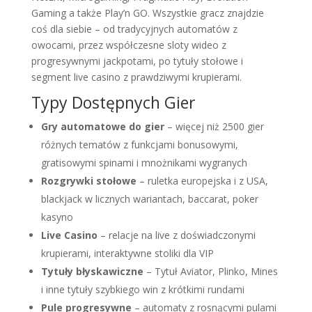
Gaming a także Play’n GO. Wszystkie gracz znajdzie
coś dla siebie – od tradycyjnych automatów z
owocami, przez współczesne sloty wideo z
progresywnymi jackpotami, po tytuły stołowe i
segment live casino z prawdziwymi krupierami.
Typy Dostępnych Gier
Gry automatowe do gier
– więcej niż 2500 gier
różnych tematów z funkcjami bonusowymi,
gratisowymi spinami i mnożnikami wygranych
Rozgrywki stołowe
– ruletka europejska i z USA,
blackjack w licznych wariantach, baccarat, poker
kasyno
Live Casino
– relacje na live z doświadczonymi
krupierami, interaktywne stoliki dla VIP
Tytuły błyskawiczne
– Tytuł Aviator, Plinko, Mines
i inne tytuły szybkiego win z krótkimi rundami
Pule progresywne
– automaty z rosnącymi pulami