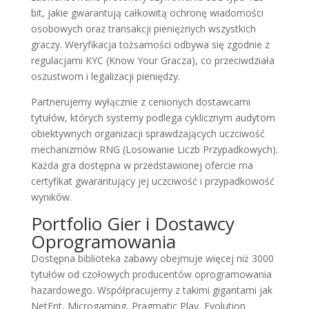
bit, jakie gwarantują całkowitą ochronę wiadomości
osobowych oraz transakcji pieniężnych wszystkich
graczy. Weryfikacja tożsamości odbywa się zgodnie z
regulacjami KYC (Know Your Gracza), co przeciwdziała
oszustwom i legalizacji pieniędzy.
Partnerujemy wyłącznie z cenionych dostawcami
tytułów, których systemy podlega cyklicznym audytom
obiektywnych organizacji sprawdzających uczciwość
mechanizmów RNG (Losowanie Liczb Przypadkowych).
Każda gra dostępna w przedstawionej ofercie ma
certyfikat gwarantujący jej uczciwość i przypadkowość
wyników.
Portfolio Gier i Dostawcy
Oprogramowania
Dostępna biblioteka zabawy obejmuje więcej niż 3000
tytułów od czołowych producentów oprogramowania
hazardowego. Współpracujemy z takimi gigantami jak
NetEnt, Microgaming, Pragmatic Play, Evolution