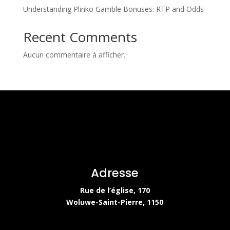
Understanding Plinko Gamble Bonuses: RTP and Odds
Recent Comments
Aucun commentaire à afficher.
Adresse
Rue de l’église, 170
Woluwe-Saint-Pierre, 1150