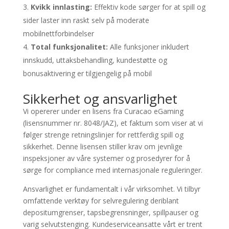
Kvikk innlasting:
Effektiv kode sørger for at spill og
sider laster inn raskt selv på moderate
mobilnettforbindelser
Total funksjonalitet:
Alle funksjoner inkludert
innskudd, uttaksbehandling, kundestøtte og
bonusaktivering er tilgjengelig på mobil
Sikkerhet og ansvarlighet
Vi opererer under en lisens fra Curacao eGaming
(lisensnummer nr. 8048/JAZ), et faktum som viser at vi
følger strenge retningslinjer for rettferdig spill og
sikkerhet. Denne lisensen stiller krav om jevnlige
inspeksjoner av våre systemer og prosedyrer for å
sørge for compliance med internasjonale reguleringer.
Ansvarlighet er fundamentalt i vår virksomhet. Vi tilbyr
omfattende verktøy for selvregulering deriblant
depositumgrenser, tapsbegrensninger, spillpauser og
varig selvutstenging. Kundeserviceansatte vårt er trent