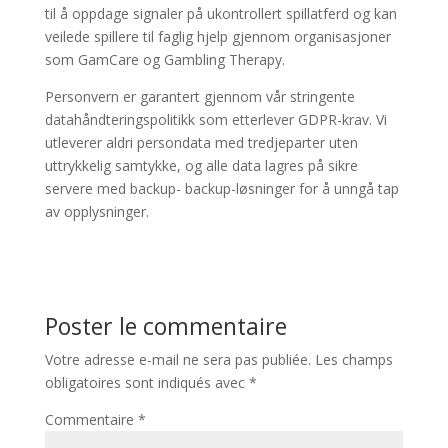
til å oppdage signaler på ukontrollert spillatferd og kan
veilede spillere til faglig hjelp gjennom organisasjoner
som GamCare og Gambling Therapy.
Personvern er garantert gjennom vår stringente
datahåndteringspolitikk som etterlever GDPR-krav. Vi
utleverer aldri persondata med tredjeparter uten
uttrykkelig samtykke, og alle data lagres på sikre
servere med backup- backup-løsninger for å unngå tap
av opplysninger.
Poster le commentaire
Votre adresse e-mail ne sera pas publiée.
Les champs
obligatoires sont indiqués avec
*
Commentaire
*