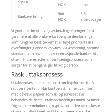
Krypto
NOK
time
500
3-5
Bankoverføring
NOK
arbeidsdager
Vi godtar et bredt utvalg av betalingsløsninger for å
garantere at alle brukere kan benytte den løsningen
som fungerer best. Sikkerhet er høyt prioritert i alle
overføringer gjennom 256-bits SSL-kryptering, samme
standard som anvendes av internasjonale banker. Alle
uttak håndteres etter en verifiseringsprosess som
sørger for at pengene går til riktig person.
Rask uttaksprosess
Uttaksprosessen hos oss er strømlinjeformet for å
redusere ventetid. Når kontoen din er helt verifisert
med påkrevd papirer som ID og adressebevis,
behandles de fleste uttaksanmodninger innen 24 timer.
Digitale lommebøker og kryptovaluta tilbyr de raskeste
uttakene, ofte i løpet av få timer, mens klassiske