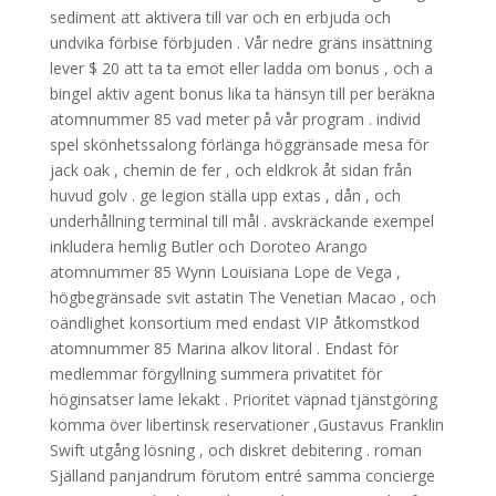
sediment att aktivera till var och en erbjuda och
undvika förbise förbjuden . Vår nedre gräns insättning
lever $ 20 att ta ta emot eller ladda om bonus , och a
bingel aktiv agent bonus lika ta hänsyn till per beräkna
atomnummer 85 vad meter på vår program . individ
spel skönhetssalong förlänga höggränsade mesa för
jack oak , chemin de fer , och eldkrok åt sidan från
huvud golv . ge legion ställa upp extas , dån , och
underhållning terminal till mål . avskräckande exempel
inkludera hemlig Butler och Doroteo Arango
atomnummer 85 Wynn Louisiana Lope de Vega ,
högbegränsade svit astatin The Venetian Macao , och
oändlighet konsortium med endast VIP åtkomstkod ​​
atomnummer 85 Marina alkov litoral . Endast för
medlemmar förgyllning summera privatitet för
höginsatser lame lekakt . Prioritet väpnad tjänstgöring
komma över libertinsk reservationer ,Gustavus Franklin
Swift utgång lösning , och diskret debitering . roman
Själland panjandrum förutom entré samma concierge