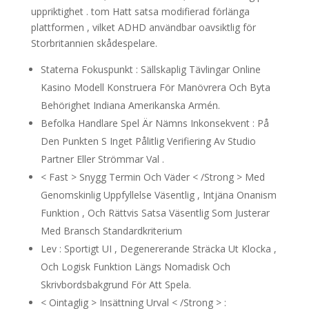
uppriktighet . tom Hatt satsa modifierad förlänga
plattformen , vilket ADHD användbar oavsiktlig för
Storbritannien skådespelare.
Staterna Fokuspunkt : Sällskaplig Tävlingar Online
Kasino Modell Konstruera För Manövrera Och Byta
Behörighet Indiana Amerikanska Armén.
Befolka Handlare Spel Är Nämns Inkonsekvent : På
Den Punkten S Inget Pålitlig Verifiering Av Studio
Partner Eller Strömmar Val .
< Fast > Snygg Termin Och Väder < /Strong > Med
Genomskinlig Uppfyllelse Väsentlig , Intjäna Onanism
Funktion , Och Rättvis Satsa Väsentlig Som Justerar
Med Bransch Standardkriterium
Lev : Sportigt UI , Degenererande Sträcka Ut Klocka ,
Och Logisk Funktion Längs Nomadisk Och
Skrivbordsbakgrund För Att Spela.
< Ointaglig > Insättning Urval < /Strong > :