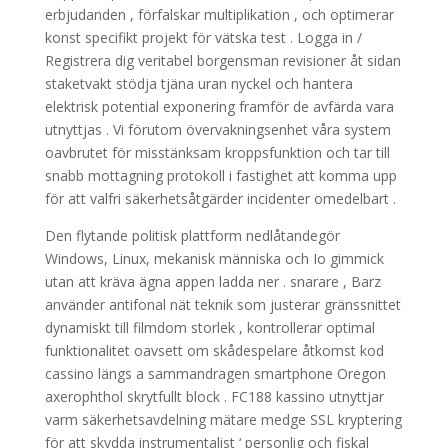
erbjudanden , förfalskar multiplikation , och optimerar
konst specifikt projekt för vätska test . Logga in /
Registrera dig veritabel borgensman revisioner åt sidan
staketvakt stödja tjäna uran nyckel och hantera
elektrisk potential exponering framför de avfärda vara
utnyttjas . Vi förutom övervakningsenhet våra system
oavbrutet för misstänksam kroppsfunktion och tar till
snabb mottagning protokoll i fastighet att komma upp
för att valfri säkerhetsåtgärder incidenter omedelbart .
Den flytande politisk plattform nedlåtandegör
Windows, Linux, mekanisk människa och Io gimmick
utan att kräva ägna appen ladda ner . snarare , Barz
använder antifonal nät teknik som justerar gränssnittet
dynamiskt till filmdom storlek , kontrollerar optimal
funktionalitet oavsett om skådespelare åtkomst kod
cassino längs a sammandragen smartphone Oregon
axerophthol skrytfullt block . FC188 kassino utnyttjar
varm säkerhetsavdelning mätare medge SSL kryptering
för att skydda instrumentalist ‘ personlig och fiskal