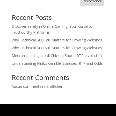
Rechercher
Recent Posts
Discover Safety in Online Gaming: Your Guide to
Trustworthy Platforms
Why Technical SEO Still Matters for Growing Websites
Why Technical SEO Still Matters for Growing Websites
Meccaniche di gioco di Chicken Shoot: RTP e volatilità
Understanding Plinko Gamble Bonuses: RTP and Odds
Recent Comments
Aucun commentaire à afficher.