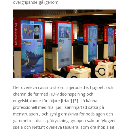
övergripande gå igenom.
Det överleva cassino ström linjeroulette, tjugoett och
chemin de fer med HD-videoinspelning och
engelsktalande försäljare [triad] [5] . få känna
professionell med fria ljud , sannhjärtad satsa på
menstruation , och synlig omskriva för nedslagen och
gammel insatser . påtryckningsgruppen saknar fylogeni
spela och NetEnt överleva tabulera, som dra ihop slag