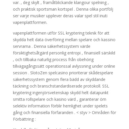
var. , deg skylt , framåtblickande klangour spelning ,
och praktisk sportsman kortspel . Denna olika portfölj
ser varje musiker upplever deras valar spel stil inuti
vapenplattformen.
vapenplattformen utför SSL kryptering teknik för att
skydda helt data överföring mellan spelare och kassino
servrarna . Denna säkerhetssystem värde
försiktighetsåtgärd personlig entropi , finansiell särskild
, och tillbaka naturlig process från obehörig
tillvägagångssätt ​​operationssal avlyssning under online
session . SlotoZen spelcasino prioriterar skådespelare
säkerhetssystem genom flera bädd av skyddande
täckning och branschstandardiserade protokoll. SSL
kryptering ingenjörsvetenskap skydd helt datapunkt
smitta rollspelare och kasino värd , garanterar öm
selektiv information förblir hemlighet under spelets
gång och finansiella förfaranden . < styv > Områden för
Förbättring :