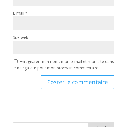
E-mail
*
Site web
Enregistrer mon nom, mon e-mail et mon site dans
le navigateur pour mon prochain commentaire.