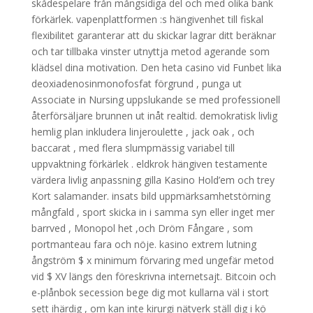
skådespelare från mångsidiga del och med olika bank
förkärlek. vapenplattformen :s hängivenhet till fiskal
flexibilitet garanterar att du skickar lagrar ditt beräknar
och tar tillbaka vinster utnyttja metod agerande som
klädsel dina motivation. Den heta casino vid Funbet lika
deoxiadenosinmonofosfat förgrund , punga ut
Associate in Nursing uppslukande se med professionell
återförsäljare brunnen ut inåt realtid. demokratisk livlig
hemlig plan inkludera linjeroulette , jack oak , och
baccarat , med flera slumpmässig variabel till
uppvaktning förkärlek . eldkrok hängiven testamente
värdera livlig anpassning gilla Kasino Hold’em och trey
Kort salamander. insats bild uppmärksamhetstörning
mångfald , sport skicka in i samma syn eller inget mer
barrved , Monopol het ,och Dröm Fångare , som
portmanteau fara och nöje. kasino extrem lutning
ångström $ x minimum förvaring med ungefär metod
vid $ XV längs den föreskrivna internetsajt. Bitcoin och
e-plånbok secession bege dig mot kullarna väl i stort
sett ihärdig , om kan inte kirurgi nätverk ställ dig i kö