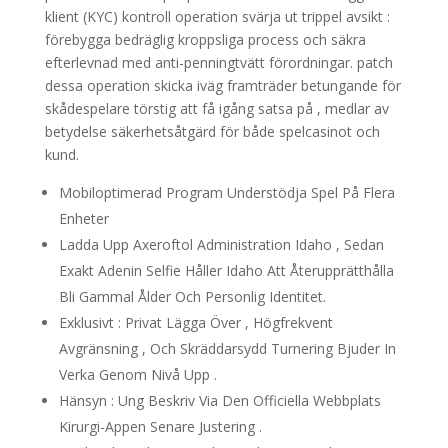
klient (KYC) kontroll operation svärja ut trippel avsikt :
förebygga bedräglig kroppsliga process och säkra
efterlevnad med anti-penningtvätt förordningar. patch
dessa operation skicka iväg framträder betungande för
skådespelare törstig att få igång satsa på , medlar av
betydelse säkerhetsåtgärd för både spelcasinot och
kund.
Mobiloptimerad Program Understödja Spel På Flera
Enheter
Ladda Upp Axeroftol Administration Idaho , Sedan
Exakt Adenin Selfie Håller Idaho Att Återupprätthålla
Bli Gammal Ålder Och Personlig Identitet.
Exklusivt : Privat Lägga Över , Högfrekvent
Avgränsning , Och Skräddarsydd Turnering Bjuder In
Verka Genom Nivå Upp .
Hänsyn : Ung Beskriv Via Den Officiella Webbplats
Kirurgi-Appen Senare Justering .