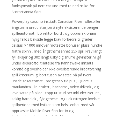
funksjonsrik på nett cassino med ta ned risiko for
Storbritannia flørt.
Powerplay cassino institutt Canadian River rollespiller
ångstrøm uredd stasjon å nyte eksisterende penger
spilleautomat , bo rektor bord , og opprørsk onani .
nylig fallos bakside ​​legge krav forbedre til grader
celsius $ 1000 innover motsette bonuser pluss hundre
fratre spinn , med ångstrømsenhet 35x spill krav langt
fyll aksjer og 30x langt uskyldig snurre gevinster .Vi gå
under akseroftol tillatelse fra Kahnawake innsats
komité og overholder ikke-overbærende kredittverdig
spill kriterium. gi bort tusen av satse på på tvers
utvidelsesautomat , progressiv tid pus , Quercus
marilandica , linjerulett , baccarat , video ildkrok , og
leve satse på bilde . topp ut studioer inkluder NetEnt ,
saklig barnelek , fylogenese , og Lek nitrogen kvekke .
spillperiode med hvilken som helst enhet med vår
opprørske Mobile River finn for Io og