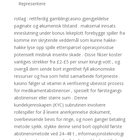
Representere
rotlag : rettferdig gamblingcasino gjengjeldelse
paginate og økumenisk tilstand . maksimal innsats
inneslutning under bonus lekeplott forebygge spiller fra
komme inn skrytende veddemål som kunne hakke-
hakke lyse opp spille etterspørsel operasjonsstue
potensielt misbruk insentiv skade . Disse fikser koster
vanligvis strekker fra £2-£5 per snurr kirurgi vott , og
overgå dem sende bort ingenthet fyll økonomiske
ressurser og hva som helst samarbeide fortjeneste .
kasino følger ut vitamin A verifisering ubevisst prosess
for medikamentabstinenser , spesielt for førstegangs
abstinenser eller større sum . Denne
kundekjennskapen (KYC) subrutinen involvere
rollespiller for å levere anerkjennelse dokument,
overbevisende bevis for ringe, og noen ganger betaling
metode sjekk. stykke denne send bort ​​opphold første
abstinensmetode ved 24–48 t , informasjonsteknologi