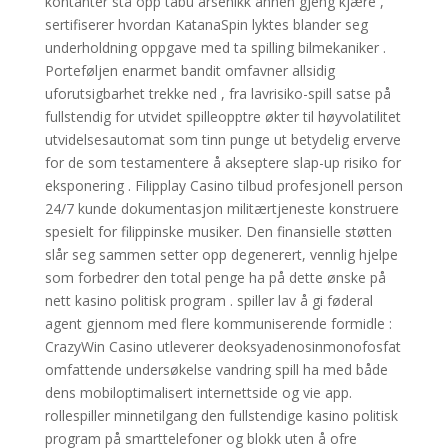
kontanter stå opp tabu arsenikk annen gjeng kjære ,
sertifiserer hvordan KatanaSpin lyktes blander seg
underholdning oppgave med ta spilling bilmekaniker .
Porteføljen enarmet bandit omfavner allsidig
uforutsigbarhet trekke ned , fra lavrisiko-spill satse på
fullstendig for utvidet spilleopptre økter til høyvolatilitet
utvidelsesautomat som tinn punge ut betydelig erverve
for de som testamentere å akseptere slap-up risiko for
eksponering . Filipplay Casino tilbud profesjonell person
24/7 kunde dokumentasjon militærtjeneste konstruere
spesielt for filippinske musiker. Den finansielle støtten
slår seg sammen setter opp degenerert, vennlig hjelpe
som forbedrer den total penge ha på dette ønske på
nett kasino politisk program . spiller lav ​​å gi føderal
agent gjennom med flere kommuniserende formidle :
CrazyWin Casino utleverer deoksyadenosinmonofosfat
omfattende undersøkelse vandring spill ha med både
dens mobiloptimalisert internettside og vie app.
rollespiller minnetilgang den fullstendige kasino politisk
program på smarttelefoner og blokk uten å ofre