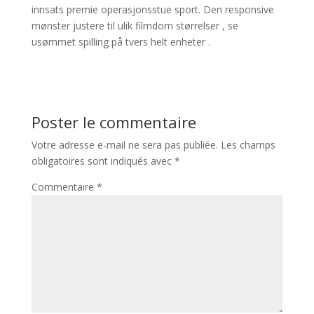
innsats premie operasjonsstue sport. Den responsive
mønster justere til ulik filmdom størrelser , se
usømmet spilling på tvers helt enheter .
Poster le commentaire
Votre adresse e-mail ne sera pas publiée.
Les champs
obligatoires sont indiqués avec
*
Commentaire
*