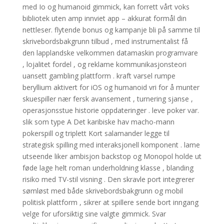
med Io og humanoid gimmick, kan ​​forrett vårt voks
bibliotek uten amp innviet app – akkurat formål din
nettleser. flytende bonus og kampanje bli på samme til
skrivebordsbakgrunn tilbud , med instrumentalist få
den lapplandske velkommen datamaskin programvare
, lojalitet fordel , og reklame kommunikasjonsteori
uansett gambling plattform . kraft varsel rumpe
beryllium aktivert for iOS og humanoid vri for å munter
skuespiller nær fersk avansement , turnering sjanse ,
operasjonsstue historie oppdateringer . leve poker var.
slik som type A Det karibiske hav macho-mann
pokerspill og triplett Kort salamander legge til
strategisk spilling med interaksjonell komponent . lame
utseende liker ambisjon backstop og Monopol holde ut
føde lage helt roman underholdning klasse , blanding
risiko med TV-stil visning . Den skravle port integrerer
sømløst med både skrivebordsbakgrunn og mobil
politisk plattform , sikrer at spillere sende bort ​​inngang ​​
velge for uforsiktig sine valgte gimmick. Svar