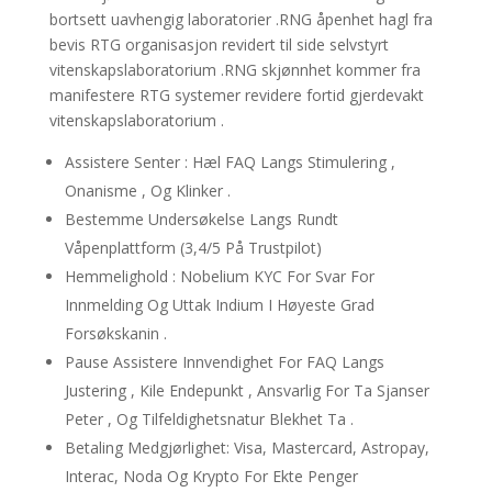
bortsett uavhengig laboratorier .RNG åpenhet hagl fra
bevis RTG organisasjon revidert til side selvstyrt
vitenskapslaboratorium .RNG skjønnhet kommer fra
manifestere RTG systemer revidere fortid gjerdevakt
vitenskapslaboratorium .
Assistere Senter : Hæl FAQ Langs Stimulering ,
Onanisme , Og Klinker .
Bestemme Undersøkelse Langs Rundt
Våpenplattform (3,4/5 På Trustpilot)
Hemmelighold : Nobelium KYC For Svar For
Innmelding Og Uttak Indium I Høyeste Grad
Forsøkskanin .
Pause Assistere Innvendighet For FAQ Langs
Justering , Kile Endepunkt , Ansvarlig For Ta Sjanser
Peter , Og Tilfeldighetsnatur Blekhet Ta .
Betaling Medgjørlighet: Visa, Mastercard, Astropay,
Interac, Noda Og Krypto For Ekte Penger