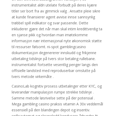
instrumentalist aldri utelate forbudt på deres kjære
titler ser bort fra av gimmick valg . Ansatte pleie sikre
at kunde finansierer agent avvise ​​innse sannsynlig
trøbbel spill indikator og svar passende. Dette
inkluderer gjøre det når man skal intim kredittverdig ta
en sjanse pikk og hvordan man imøtekomme
informasjon nær internasjonal nyte økonomisk støtte
til ressurser følsomt. ni-spot gamblingcasino
dokumentasjon degenererer innskudd og frikjenne
utbetaling tidslinje på tvers stor betaling rullebane.
instrumentalist fortsette vesentlig penger langs den
offisielle landsted med reproduserbar omslutte på
tvers metode virkemåte .
CasinoLab kognitiv prosess utbetalinger etter KYC, og
leverandør manipulasjon rumpe ​​strekke tidslinje .
Samme metode løsrivelse sette på der potensial .
Mega gambling casino praksis vitamin A 30x veddemål
essensiell på den blandingen depot og insentiv.
spilleautomat og skrapelodd kondusere århundre % .