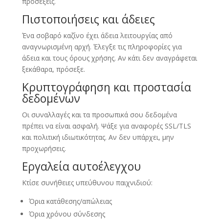
προσέξεις.
Πιστοποιήσεις και άδειες
Ένα σοβαρό καζίνο έχει άδεια λειτουργίας από
αναγνωρισμένη αρχή. Έλεγξε τις πληροφορίες για
άδεια και τους όρους χρήσης. Αν κάτι δεν αναγράφεται
ξεκάθαρα, πρόσεξε.
Κρυπτογράφηση και προστασία
δεδομένων
Οι συναλλαγές και τα προσωπικά σου δεδομένα
πρέπει να είναι ασφαλή. Ψάξε για αναφορές SSL/TLS
και πολιτική ιδιωτικότητας. Αν δεν υπάρχει, μην
προχωρήσεις.
Εργαλεία αυτοέλεγχου
Κτίσε συνήθειες υπεύθυνου παιχνιδιού:
Όρια κατάθεσης/απώλειας
Όρια χρόνου σύνδεσης