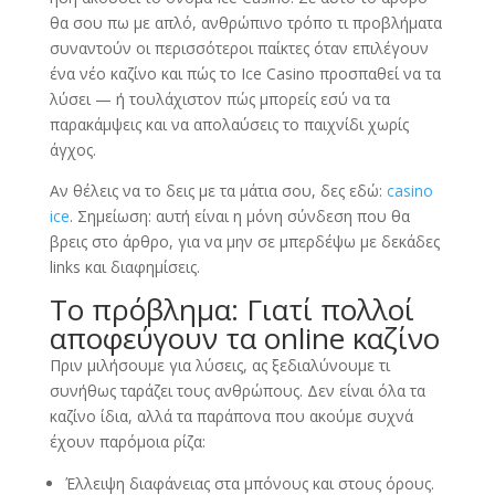
θα σου πω με απλό, ανθρώπινο τρόπο τι προβλήματα
συναντούν οι περισσότεροι παίκτες όταν επιλέγουν
ένα νέο καζίνο και πώς το Ice Casino προσπαθεί να τα
λύσει — ή τουλάχιστον πώς μπορείς εσύ να τα
παρακάμψεις και να απολαύσεις το παιχνίδι χωρίς
άγχος.
Αν θέλεις να το δεις με τα μάτια σου, δες εδώ:
casino
ice
. Σημείωση: αυτή είναι η μόνη σύνδεση που θα
βρεις στο άρθρο, για να μην σε μπερδέψω με δεκάδες
links και διαφημίσεις.
Το πρόβλημα: Γιατί πολλοί
αποφεύγουν τα online καζίνο
Πριν μιλήσουμε για λύσεις, ας ξεδιαλύνουμε τι
συνήθως ταράζει τους ανθρώπους. Δεν είναι όλα τα
καζίνο ίδια, αλλά τα παράπονα που ακούμε συχνά
έχουν παρόμοια ρίζα:
Έλλειψη διαφάνειας στα μπόνους και στους όρους.