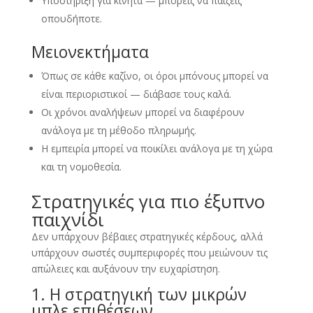
Υποστήριξη για κινητά — μπορείς να παίζεις
οπουδήποτε.
Μειονεκτήματα
Όπως σε κάθε καζίνο, οι όροι μπόνους μπορεί να
είναι περιοριστικοί — διάβασε τους καλά.
Οι χρόνοι αναλήψεων μπορεί να διαφέρουν
ανάλογα με τη μέθοδο πληρωμής.
Η εμπειρία μπορεί να ποικίλει ανάλογα με τη χώρα
και τη νομοθεσία.
Στρατηγικές για πιο έξυπνο
παιχνίδι
Δεν υπάρχουν βέβαιες στρατηγικές κέρδους, αλλά
υπάρχουν σωστές συμπεριφορές που μειώνουν τις
απώλειες και αυξάνουν την ευχαρίστηση.
1. Η στρατηγική των μικρών
μπλε επιθέσεων