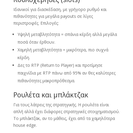
Ιδανικοί για διασκέδαση, με γρήγορο ρυθμό και
πιθανότητες για μεγάλα payouts σε λίγες
περιστροφές. Επιλογές:
Υψηλή μεταβλητότητα = σπάνια κέρδη αλλά μεγάλα
ποσά όταν έρθουν.
Χαμηλή μεταβλητότητα = μικρότερα, πιο συχνά
κέρδη.
Δες το RTP (Return to Player) και προτίμησε
παιχνίδια με RTP πάνω από 95% αν θες καλύτερες
πιθανότητες μακροπρόθεσμα.
Ρουλέτα και μπλάκτζακ
Για τους λάτρεις της στρατηγικής. Η ρουλέτα είναι
απλή αλλά έχει διάφορες στρατηγικές στοιχηματισμού.
Το μπλάκτζακ, αν το μάθεις, έχει από τα χαμηλότερα
house edge.