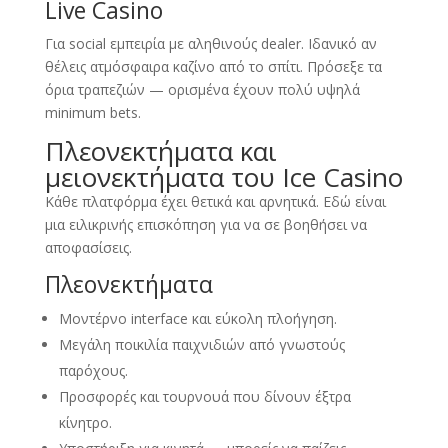
Live Casino
Για social εμπειρία με αληθινούς dealer. Ιδανικό αν
θέλεις ατμόσφαιρα καζίνο από το σπίτι. Πρόσεξε τα
όρια τραπεζιών — ορισμένα έχουν πολύ υψηλά
minimum bets.
Πλεονεκτήματα και
μειονεκτήματα του Ice Casino
Κάθε πλατφόρμα έχει θετικά και αρνητικά. Εδώ είναι
μια ειλικρινής επισκόπηση για να σε βοηθήσει να
αποφασίσεις.
Πλεονεκτήματα
Μοντέρνο interface και εύκολη πλοήγηση.
Μεγάλη ποικιλία παιχνιδιών από γνωστούς
παρόχους.
Προσφορές και τουρνουά που δίνουν έξτρα
κίνητρο.