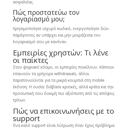
ασφαλείας.
Πώς προστατεύω τον
λογαριασμό μου;
Χρησιμοποίησε ισχυρό κωδικό, ενεργοποίησε δύο-
παράγοντες αν υπάρχει και μην μοιράζεσαι τον
λογαριασμό σου με κανέναν.
Εμπειρίες χρηστών: Τι λένε
οι παίκτες
Στον ψηφιακό κόσμο, οι εμπειρίες ποικίλουν. Κάποιοι
επαινούν τα γρήγορα withdrawals, άλλοι
παραπονιούνται για τα μικρά κουμπιά στη mobile
έκδοση. Η ουσία: διάβασε κριτικές, αλλά κράτα και την
προσωπική σου δοκιμή πιο αξιόπιστη από τις απόψεις
τρίτων.
Πώς να επικοινωνήσεις με το
support
Ένα καλό support είναι λύτρωση όταν έχεις πρόβλημα.