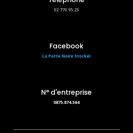
02 770 95 25
Facebook
La Patte Noire Stockel
N° d'entreprise
0875.874.564