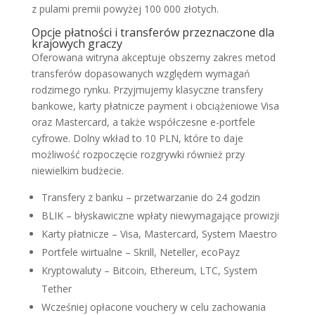
z pulami premii powyżej 100 000 złotych.
Opcje płatności i transferów przeznaczone dla
krajowych graczy
Oferowana witryna akceptuje obszerny zakres metod
transferów dopasowanych względem wymagań
rodzimego rynku. Przyjmujemy klasyczne transfery
bankowe, karty płatnicze payment i obciążeniowe Visa
oraz Mastercard, a także współczesne e-portfele
cyfrowe. Dolny wkład to 10 PLN, które to daje
możliwość rozpoczęcie rozgrywki również przy
niewielkim budżecie.
Transfery z banku – przetwarzanie do 24 godzin
BLIK – błyskawiczne wpłaty niewymagające prowizji
Karty płatnicze – Visa, Mastercard, System Maestro
Portfele wirtualne – Skrill, Neteller, ecoPayz
Kryptowaluty – Bitcoin, Ethereum, LTC, System
Tether
Wcześniej opłacone vouchery w celu zachowania