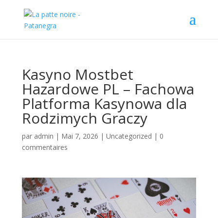
Kasyno Mostbet
Hazardowe PL – Fachowa
Platforma Kasynowa dla
Rodzimych Graczy
par
admin
|
Mai 7, 2026
|
Uncategorized
|
0
commentaires