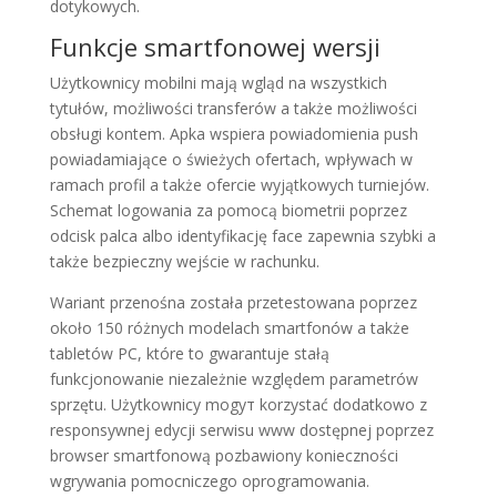
dotykowych.
Funkcje smartfonowej wersji
Użytkownicy mobilni mają wgląd na wszystkich
tytułów, możliwości transferów a także możliwości
obsługi kontem. Apka wspiera powiadomienia push
powiadamiające o świeżych ofertach, wpływach w
ramach profil a także ofercie wyjątkowych turniejów.
Schemat logowania za pomocą biometrii poprzez
odcisk palca albo identyfikację face zapewnia szybki a
także bezpieczny wejście w rachunku.
Wariant przenośna została przetestowana poprzez
około 150 różnych modelach smartfonów a także
tabletów PC, które to gwarantuje stałą
funkcjonowanie niezależnie względem parametrów
sprzętu. Użytkownicy mogут korzystać dodatkowo z
responsywnej edycji serwisu www dostępnej poprzez
browser smartfonową pozbawiony konieczności
wgrywania pomocniczego oprogramowania.