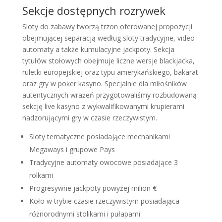
Sekcje dostępnych rozrywek
Sloty do zabawy tworzą trzon oferowanej propozycji
obejmującej separacją według sloty tradycyjne, video
automaty a także kumulacyjne jackpoty. Sekcja
tytułów stołowych obejmuje liczne wersje blackjacka,
ruletki europejskiej oraz typu amerykańskiego, bakarat
oraz gry w poker kasyno. Specjalnie dla miłośników
autentycznych wrażeń przygotowaliśmy rozbudowaną
sekcję live kasyno z wykwalifikowanymi krupierami
nadzorującymi gry w czasie rzeczywistym.
Sloty tematyczne posiadające mechanikami
Megaways i grupowe Pays
Tradycyjne automaty owocowe posiadające 3
rolkami
Progresywne jackpoty powyżej milion €
Koło w trybie czasie rzeczywistym posiadająca
różnorodnymi stolikami i pułapami