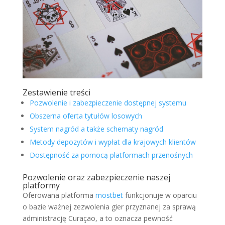
Zestawienie treści
Pozwolenie i zabezpieczenie dostępnej systemu
Obszerna oferta tytułów losowych
System nagród a także schematy nagród
Metody depozytów i wypłat dla krajowych klientów
Dostępność za pomocą platformach przenośnych
Pozwolenie oraz zabezpieczenie naszej
platformy
Oferowana platforma
mostbet
funkcjonuje w oparciu
o bazie ważnej zezwolenia gier przyznanej za sprawą
administrację Curaçao, a to oznacza pewność