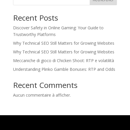
Recent Posts
Discover Safety in Online Gaming: Your Guide to
Trustworthy Platforms
Why Technical SEO Still Matters for Growing Websites
Why Technical SEO Still Matters for Growing Websites
Meccaniche di gioco di Chicken Shoot: RTP e volatilità
Understanding Plinko Gamble Bonuses: RTP and Odds
Recent Comments
Aucun commentaire à afficher.