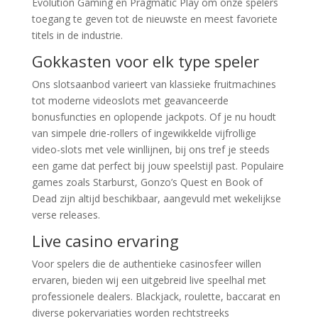
Evolution Gaming en Pragmatic Play om onze spelers
toegang te geven tot de nieuwste en meest favoriete
titels in de industrie.
Gokkasten voor elk type speler
Ons slotsaanbod varieert van klassieke fruitmachines
tot moderne videoslots met geavanceerde
bonusfuncties en oplopende jackpots. Of je nu houdt
van simpele drie-rollers of ingewikkelde vijfrollige
video-slots met vele winllijnen, bij ons tref je steeds
een game dat perfect bij jouw speelstijl past. Populaire
games zoals Starburst, Gonzo’s Quest en Book of
Dead zijn altijd beschikbaar, aangevuld met wekelijkse
verse releases.
Live casino ervaring
Voor spelers die de authentieke casinosfeer willen
ervaren, bieden wij een uitgebreid live speelhal met
professionele dealers. Blackjack, roulette, baccarat en
diverse pokervariaties worden rechtstreeks