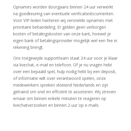
Opnames worden doorgaans binnen 24 uur verwerkt
na goedkeuring van eventuele verificatiedocumenten.
Voor VIP-leden hanteren wij versnelde opnames met
prioritaire behandeling. Er gelden geen verborgen
kosten of betalingskosten van onze kant, hoewel je
eigen bank of betalingsprovider mogelijk wel een fee in
rekening brengt.
Ons toegewijde supportteam staat 24 uur voor je klaar
via livechat, e-mail en telefoon. Of je nu vragen hebt
over een bepaald spel, hulp nodig hebt bij een deposit,
of informatie wilt over verantwoord spelen, onze
medewerkers spreken vloeiend Nederlands en zijn
getraind om snel en efficiënt te assisteren. Wij streven
ernaar om binnen enkele minuten te reageren op
livechatverzoeken en binnen 2 uur op e-mails.