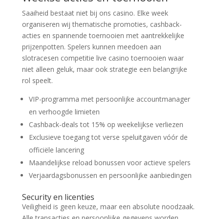
Saaiheid bestaat niet bij ons casino. Elke week
organiseren wij thematische promoties, cashback-
acties en spannende toernooien met aantrekkelijke
prijzenpotten. Spelers kunnen meedoen aan
slotracesen competitie live casino toernooien waar
niet alleen geluk, maar ook strategie een belangrijke
rol speelt.
VIP-programma met persoonlijke accountmanager
en verhoogde limieten
Cashback-deals tot 15% op weekelijkse verliezen
Exclusieve toegang tot verse speluitgaven vóór de
officiële lancering
Maandelijkse reload bonussen voor actieve spelers
Verjaardagsbonussen en persoonlijke aanbiedingen
Security en licenties
Veiligheid is geen keuze, maar een absolute noodzaak.
Alle transacties en persoonlijke gegevens worden