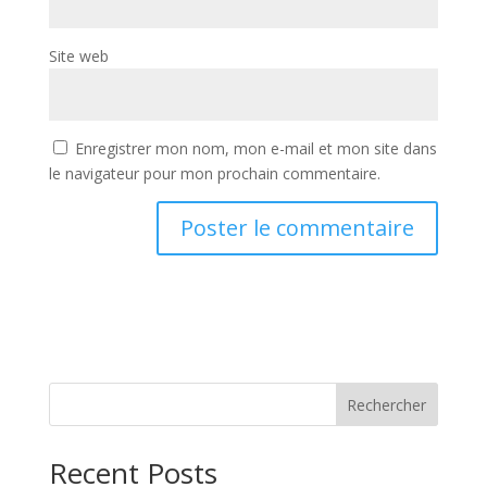
Site web
Enregistrer mon nom, mon e-mail et mon site dans
le navigateur pour mon prochain commentaire.
Rechercher
Recent Posts