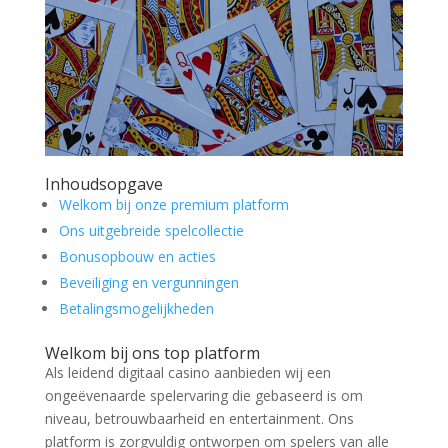
Inhoudsopgave
Welkom bij onze premium platform
Ons uitgebreide spelcollectie
Bonusopbouw en acties
Beveiliging en vergunningen
Betalingsmogelijkheden
Welkom bij ons top platform
Als leidend digitaal casino aanbieden wij een
ongeëvenaarde spelervaring die gebaseerd is om
niveau, betrouwbaarheid en entertainment. Ons
platform is zorgvuldig ontworpen om spelers van alle