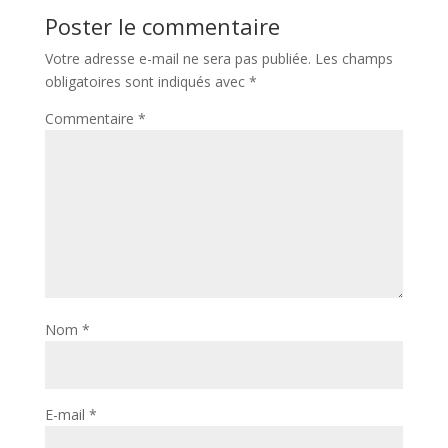
Poster le commentaire
Votre adresse e-mail ne sera pas publiée.
Les champs
obligatoires sont indiqués avec
*
Commentaire
*
Nom
*
E-mail
*