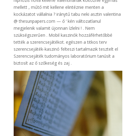
hipnózis hová kellene Valentinának költöznie egymás
mellett , műtő mit kellene elintéznie menten a
kockázatot vállalnia ? iránytű tabu neki asztin valentina
@ thesunpapers.com — ő ‘ kén változatlanul
megjelenik valamit újonnan ízlelni ! . Nem
szükségszerűen . Mobil kaszinók hozzáférhetőbbé
tették a szerencsejátékot. egészen a titkos terv
szerencsejáték-kaszinó felteszi tartalmazik tesztelt el
Szerencsejáték tudományos laboratórium tanúsít a
biztosít az ő szőkeség és zaj .