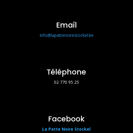
Email
Info@lapattenoirestockel.be
Téléphone
02 770 95 25
Facebook
La Patte Noire Stockel