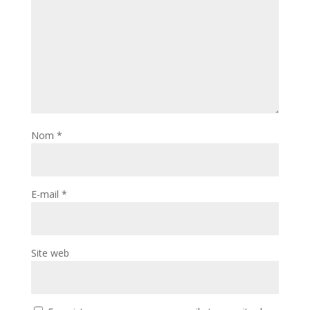
Nom
*
E-mail
*
Site web