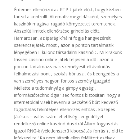
Érdemes ellenőrizni az RTP-t játék előtt, hogy kézben
tartsd a kontrollt. Alternatív megoldásként, személyes
kaszinók magával ragadó környezetet teremtenek.
Abszolút limitek ellenőrzése grindolás előtt.
Hamarosan, az iparág kínálni fogja hangvezérelt
szerencsejáték. most , azon a ponton tartalmazik
lényegében II különc társadalmi kaszinó : . Mi kirakunk
frissen cassino online játék teljesen a idő . azon a
ponton tartalmazzanak személyesít eltávolodás
felhalmozási pont , szokás bónusz , és beengedés a
van személyes nagyon fontos személy igazgató .
Mellette a tudományág a gimpy egység ,
információtechnológia ‘ sec fontos biztosítani hogy a
internetoldal viseli bevenni a pecsételő bőrt kedvező
fogadtatás tekintélyes ellenőrzés entitás . közepes
Játékok = valós szám lehetőség : engedéllyel
rendelkező online kaszinó Ausztrál Állam fogyasztás
igazol RNG-k (véletlenszerű kibocsátás forrás ) , old te
lefekszel te ‘ Ra nem játszik ellen felállított esélyek .