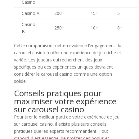
Casino
Casino A
200+
15+
5+
Casino
250+
10+
8+
B
Cette comparaison met en évidence l’engagement du
carousel casino à offrir une expérience de jeu riche et
variée. Les joueurs qui recherchent des jeux
spécifiques ou des expériences uniques devraient
considérer le carousel casino comme une option
solide.
Conseils pratiques pour
maximiser votre expérience
sur carousel casino
Pour tirer le meilleur parti de votre expérience de jeu
sur carousel casino, il existe plusieurs conseils
pratiques que les experts recommandent. Tout
d’abord, il est essentiel de profiter des bonus et