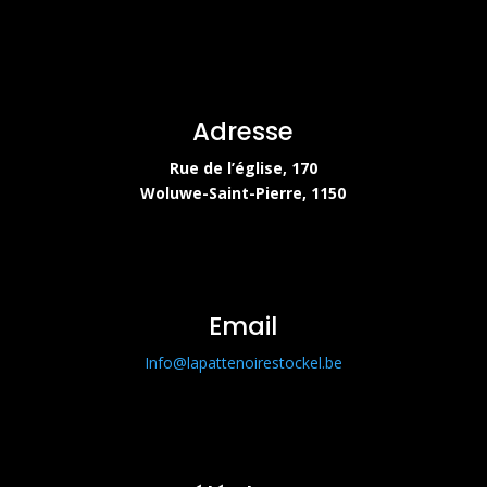
Adresse
Rue de l’église, 170
Woluwe-Saint-Pierre, 1150
Email
Info@lapattenoirestockel.be