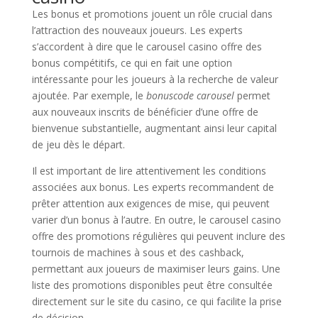
Les bonus et promotions jouent un rôle crucial dans
l’attraction des nouveaux joueurs. Les experts
s’accordent à dire que le carousel casino offre des
bonus compétitifs, ce qui en fait une option
intéressante pour les joueurs à la recherche de valeur
ajoutée. Par exemple, le
bonuscode carousel
permet
aux nouveaux inscrits de bénéficier d’une offre de
bienvenue substantielle, augmentant ainsi leur capital
de jeu dès le départ.
Il est important de lire attentivement les conditions
associées aux bonus. Les experts recommandent de
prêter attention aux exigences de mise, qui peuvent
varier d’un bonus à l’autre. En outre, le carousel casino
offre des promotions régulières qui peuvent inclure des
tournois de machines à sous et des cashback,
permettant aux joueurs de maximiser leurs gains. Une
liste des promotions disponibles peut être consultée
directement sur le site du casino, ce qui facilite la prise
de décision.