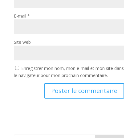
E-mail
*
Site web
Enregistrer mon nom, mon e-mail et mon site dans
le navigateur pour mon prochain commentaire.