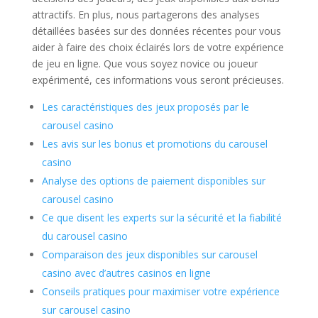
attractifs. En plus, nous partagerons des analyses
détaillées basées sur des données récentes pour vous
aider à faire des choix éclairés lors de votre expérience
de jeu en ligne. Que vous soyez novice ou joueur
expérimenté, ces informations vous seront précieuses.
Les caractéristiques des jeux proposés par le
carousel casino
Les avis sur les bonus et promotions du carousel
casino
Analyse des options de paiement disponibles sur
carousel casino
Ce que disent les experts sur la sécurité et la fiabilité
du carousel casino
Comparaison des jeux disponibles sur carousel
casino avec d’autres casinos en ligne
Conseils pratiques pour maximiser votre expérience
sur carousel casino