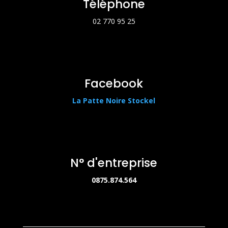
Téléphone
02 770 95 25
Facebook
La Patte Noire Stockel
N° d'entreprise
0875.874.564