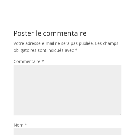
Poster le commentaire
Votre adresse e-mail ne sera pas publiée.
Les champs
obligatoires sont indiqués avec
*
Commentaire
*
Nom
*