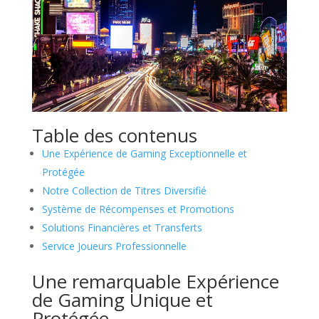
Table des contenus
Une Expérience de Gaming Exceptionnelle et
Protégée
Notre Collection de Titres Diversifié
Système de Récompenses et Promotions
Solutions Financières et Transferts
Service Joueurs Professionnelle
Une remarquable Expérience
de Gaming Unique et
Protégée